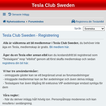
Tesla Club Sweden
Senaste Inlägg
Nyhetssidorna
Forumindex
Registrera din Tesla/elbil
Språk:
Tesla Club Sweden - Registrering
Alla
är välkomna att bli medlemmar i Tesla Club Sweden
, du behöver inte
äga en Tesla, medlemskap är gratis.
Bli medlem här
.
Äger du en Tesla eller annan elbil
kan du kostandsfritt bli registrerad som
"Teslaägare" resp "elbilist" genom att först skaffa medlemskap och sedan
registrera din bil här
.
Vi har tre användarnivåer:
- oinloggade gäster kan se ett begränsat urval av forumavdelningar
- inloggade medlemmar kan se fler avdelningar och även skriva inlägg
- Teslaägare har även tillgång till exklusiva VIP-avdelningar endast synliga för
dem
Våra regler:
- När du skriver inlägg
håll hövlig ton.
Personpåhopp modereras och kan
resultera i avstängning.