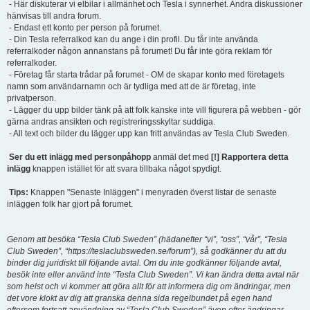
- Här diskuterar vi elbilar i allmänhet och Tesla i synnerhet. Andra diskussioner
hänvisas till andra forum.
- Endast ett konto per person på forumet.
- Din Tesla referralkod kan du ange i din profil. Du får inte använda
referralkoder någon annanstans på forumet! Du får inte göra reklam för
referralkoder.
- Företag får starta trådar på forumet - OM de skapar konto med företagets
namn som användarnamn och är tydliga med att de är företag, inte
privatperson.
- Lägger du upp bilder tänk på att folk kanske inte vill figurera på webben - gör
gärna andras ansikten och registreringsskyltar suddiga.
- All text och bilder du lägger upp kan fritt användas av Tesla Club Sweden.
Ser du ett inlägg med personpåhopp
anmäl det med
[!] Rapportera detta
inlägg
knappen istället för att svara tillbaka något spydigt.
Tips:
Knappen "Senaste Inläggen" i menyraden överst listar de senaste
inläggen folk har gjort på forumet.
Genom att besöka “Tesla Club Sweden” (hädanefter “vi”, “oss”, “vår”, “Tesla
Club Sweden”, “https://teslaclubsweden.se/forum”), så godkänner du att du
binder dig juridiskt till följande avtal. Om du inte godkänner följande avtal,
besök inte eller använd inte “Tesla Club Sweden”. Vi kan ändra detta avtal när
som helst och vi kommer att göra allt för att informera dig om ändringar, men
det vore klokt av dig att granska denna sida regelbundet på egen hand