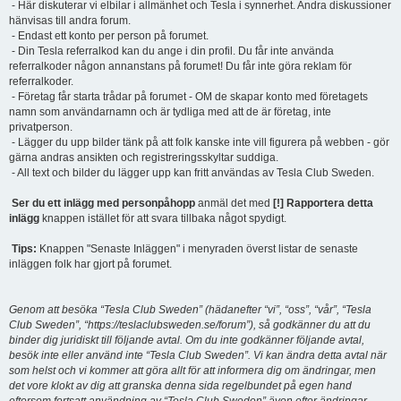
- Här diskuterar vi elbilar i allmänhet och Tesla i synnerhet. Andra diskussioner
hänvisas till andra forum.
- Endast ett konto per person på forumet.
- Din Tesla referralkod kan du ange i din profil. Du får inte använda
referralkoder någon annanstans på forumet! Du får inte göra reklam för
referralkoder.
- Företag får starta trådar på forumet - OM de skapar konto med företagets
namn som användarnamn och är tydliga med att de är företag, inte
privatperson.
- Lägger du upp bilder tänk på att folk kanske inte vill figurera på webben - gör
gärna andras ansikten och registreringsskyltar suddiga.
- All text och bilder du lägger upp kan fritt användas av Tesla Club Sweden.
Ser du ett inlägg med personpåhopp
anmäl det med
[!] Rapportera detta
inlägg
knappen istället för att svara tillbaka något spydigt.
Tips:
Knappen "Senaste Inläggen" i menyraden överst listar de senaste
inläggen folk har gjort på forumet.
Genom att besöka “Tesla Club Sweden” (hädanefter “vi”, “oss”, “vår”, “Tesla
Club Sweden”, “https://teslaclubsweden.se/forum”), så godkänner du att du
binder dig juridiskt till följande avtal. Om du inte godkänner följande avtal,
besök inte eller använd inte “Tesla Club Sweden”. Vi kan ändra detta avtal när
som helst och vi kommer att göra allt för att informera dig om ändringar, men
det vore klokt av dig att granska denna sida regelbundet på egen hand