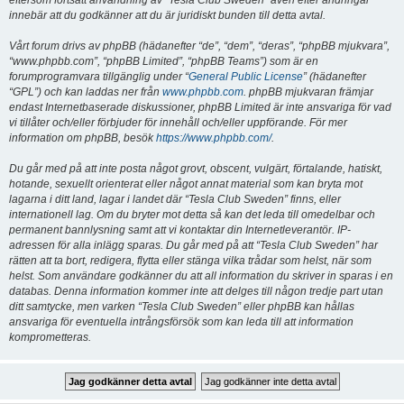
eftersom fortsatt användning av “Tesla Club Sweden” även efter ändringar
innebär att du godkänner att du är juridiskt bunden till detta avtal.
Vårt forum drivs av phpBB (hädanefter “de”, “dem”, “deras”, “phpBB mjukvara”,
“www.phpbb.com”, “phpBB Limited”, “phpBB Teams”) som är en
forumprogramvara tillgänglig under “
General Public License
” (hädanefter
“GPL”) och kan laddas ner från
www.phpbb.com
. phpBB mjukvaran främjar
endast Internetbaserade diskussioner, phpBB Limited är inte ansvariga för vad
vi tillåter och/eller förbjuder för innehåll och/eller uppförande. För mer
information om phpBB, besök
https://www.phpbb.com/
.
Du går med på att inte posta något grovt, obscent, vulgärt, förtalande, hatiskt,
hotande, sexuellt orienterat eller något annat material som kan bryta mot
lagarna i ditt land, lagar i landet där “Tesla Club Sweden” finns, eller
internationell lag. Om du bryter mot detta så kan det leda till omedelbar och
permanent bannlysning samt att vi kontaktar din Internetleverantör. IP-
adressen för alla inlägg sparas. Du går med på att “Tesla Club Sweden” har
rätten att ta bort, redigera, flytta eller stänga vilka trådar som helst, när som
helst. Som användare godkänner du att all information du skriver in sparas i en
databas. Denna information kommer inte att delges till någon tredje part utan
ditt samtycke, men varken “Tesla Club Sweden” eller phpBB kan hållas
ansvariga för eventuella intrångsförsök som kan leda till att information
komprometteras.