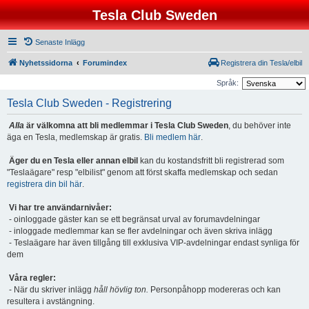
Tesla Club Sweden
Senaste Inlägg
Nyhetssidorna
Forumindex
Registrera din Tesla/elbil
Språk:
Tesla Club Sweden - Registrering
Alla
är välkomna att bli medlemmar i Tesla Club Sweden
, du behöver inte
äga en Tesla, medlemskap är gratis.
Bli medlem här
.
Äger du en Tesla eller annan elbil
kan du kostandsfritt bli registrerad som
"Teslaägare" resp "elbilist" genom att först skaffa medlemskap och sedan
registrera din bil här
.
Vi har tre användarnivåer:
- oinloggade gäster kan se ett begränsat urval av forumavdelningar
- inloggade medlemmar kan se fler avdelningar och även skriva inlägg
- Teslaägare har även tillgång till exklusiva VIP-avdelningar endast synliga för
dem
Våra regler:
- När du skriver inlägg
håll hövlig ton.
Personpåhopp modereras och kan
resultera i avstängning.