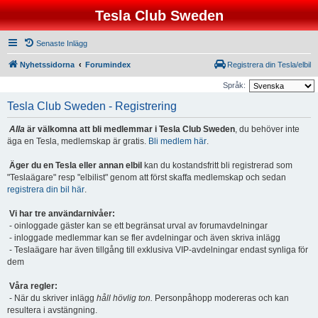
Tesla Club Sweden
Senaste Inlägg
Nyhetssidorna
Forumindex
Registrera din Tesla/elbil
Språk:
Tesla Club Sweden - Registrering
Alla
är välkomna att bli medlemmar i Tesla Club Sweden
, du behöver inte
äga en Tesla, medlemskap är gratis.
Bli medlem här
.
Äger du en Tesla eller annan elbil
kan du kostandsfritt bli registrerad som
"Teslaägare" resp "elbilist" genom att först skaffa medlemskap och sedan
registrera din bil här
.
Vi har tre användarnivåer:
- oinloggade gäster kan se ett begränsat urval av forumavdelningar
- inloggade medlemmar kan se fler avdelningar och även skriva inlägg
- Teslaägare har även tillgång till exklusiva VIP-avdelningar endast synliga för
dem
Våra regler:
- När du skriver inlägg
håll hövlig ton.
Personpåhopp modereras och kan
resultera i avstängning.