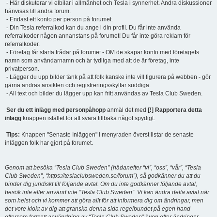
- Här diskuterar vi elbilar i allmänhet och Tesla i synnerhet. Andra diskussioner
hänvisas till andra forum.
- Endast ett konto per person på forumet.
- Din Tesla referralkod kan du ange i din profil. Du får inte använda
referralkoder någon annanstans på forumet! Du får inte göra reklam för
referralkoder.
- Företag får starta trådar på forumet - OM de skapar konto med företagets
namn som användarnamn och är tydliga med att de är företag, inte
privatperson.
- Lägger du upp bilder tänk på att folk kanske inte vill figurera på webben - gör
gärna andras ansikten och registreringsskyltar suddiga.
- All text och bilder du lägger upp kan fritt användas av Tesla Club Sweden.
Ser du ett inlägg med personpåhopp
anmäl det med
[!] Rapportera detta
inlägg
knappen istället för att svara tillbaka något spydigt.
Tips:
Knappen "Senaste Inläggen" i menyraden överst listar de senaste
inläggen folk har gjort på forumet.
Genom att besöka “Tesla Club Sweden” (hädanefter “vi”, “oss”, “vår”, “Tesla
Club Sweden”, “https://teslaclubsweden.se/forum”), så godkänner du att du
binder dig juridiskt till följande avtal. Om du inte godkänner följande avtal,
besök inte eller använd inte “Tesla Club Sweden”. Vi kan ändra detta avtal när
som helst och vi kommer att göra allt för att informera dig om ändringar, men
det vore klokt av dig att granska denna sida regelbundet på egen hand