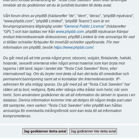
eftersom fortsatt användning av “Tesla Club Sweden” även efter ändringar
innebär att du godkänner att du är juridiskt bunden till detta avtal.
Vårt forum drivs av phpBB (hädanefter “de”, “dem”, “deras”, “phpBB mjukvara”,
“www.phpbb.com”, “phpBB Limited”, “phpBB Teams”) som är en
forumprogramvara tillgänglig under “
General Public License
” (hädanefter
“GPL”) och kan laddas ner från
www.phpbb.com
. phpBB mjukvaran främjar
endast Internetbaserade diskussioner, phpBB Limited är inte ansvariga för vad
vi tillåter och/eller förbjuder för innehåll och/eller uppförande. För mer
information om phpBB, besök
https://www.phpbb.com/
.
Du går med på att inte posta något grovt, obscent, vulgärt, förtalande, hatiskt,
hotande, sexuellt orienterat eller något annat material som kan bryta mot
lagarna i ditt land, lagar i landet där “Tesla Club Sweden” finns, eller
internationell lag. Om du bryter mot detta så kan det leda till omedelbar och
permanent bannlysning samt att vi kontaktar din Internetleverantör. IP-
adressen för alla inlägg sparas. Du går med på att “Tesla Club Sweden” har
rätten att ta bort, redigera, flytta eller stänga vilka trådar som helst, när som
helst. Som användare godkänner du att all information du skriver in sparas i en
databas. Denna information kommer inte att delges till någon tredje part utan
ditt samtycke, men varken “Tesla Club Sweden” eller phpBB kan hållas
ansvariga för eventuella intrångsförsök som kan leda till att information
komprometteras.