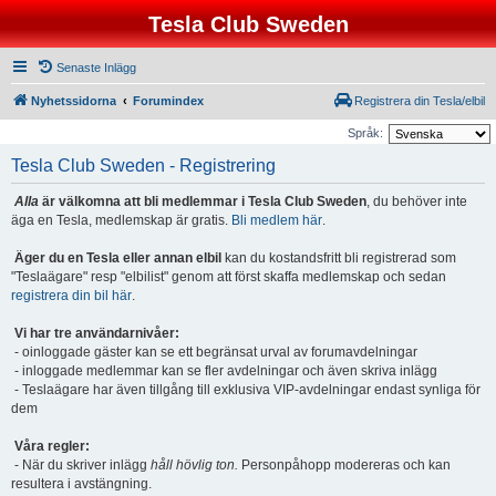
Tesla Club Sweden
Senaste Inlägg
Nyhetssidorna
Forumindex
Registrera din Tesla/elbil
Språk:
Tesla Club Sweden - Registrering
Alla
är välkomna att bli medlemmar i Tesla Club Sweden
, du behöver inte
äga en Tesla, medlemskap är gratis.
Bli medlem här
.
Äger du en Tesla eller annan elbil
kan du kostandsfritt bli registrerad som
"Teslaägare" resp "elbilist" genom att först skaffa medlemskap och sedan
registrera din bil här
.
Vi har tre användarnivåer:
- oinloggade gäster kan se ett begränsat urval av forumavdelningar
- inloggade medlemmar kan se fler avdelningar och även skriva inlägg
- Teslaägare har även tillgång till exklusiva VIP-avdelningar endast synliga för
dem
Våra regler:
- När du skriver inlägg
håll hövlig ton.
Personpåhopp modereras och kan
resultera i avstängning.