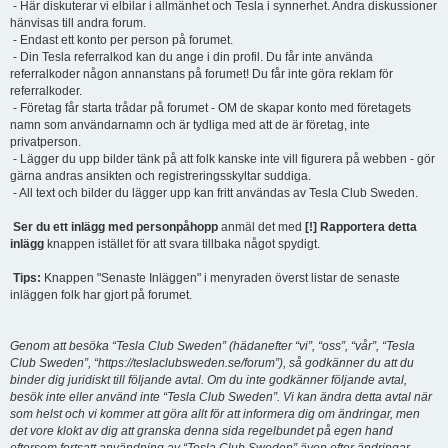
- Här diskuterar vi elbilar i allmänhet och Tesla i synnerhet. Andra diskussioner
hänvisas till andra forum.
- Endast ett konto per person på forumet.
- Din Tesla referralkod kan du ange i din profil. Du får inte använda
referralkoder någon annanstans på forumet! Du får inte göra reklam för
referralkoder.
- Företag får starta trådar på forumet - OM de skapar konto med företagets
namn som användarnamn och är tydliga med att de är företag, inte
privatperson.
- Lägger du upp bilder tänk på att folk kanske inte vill figurera på webben - gör
gärna andras ansikten och registreringsskyltar suddiga.
- All text och bilder du lägger upp kan fritt användas av Tesla Club Sweden.
Ser du ett inlägg med personpåhopp
anmäl det med
[!] Rapportera detta
inlägg
knappen istället för att svara tillbaka något spydigt.
Tips:
Knappen "Senaste Inläggen" i menyraden överst listar de senaste
inläggen folk har gjort på forumet.
Genom att besöka “Tesla Club Sweden” (hädanefter “vi”, “oss”, “vår”, “Tesla
Club Sweden”, “https://teslaclubsweden.se/forum”), så godkänner du att du
binder dig juridiskt till följande avtal. Om du inte godkänner följande avtal,
besök inte eller använd inte “Tesla Club Sweden”. Vi kan ändra detta avtal när
som helst och vi kommer att göra allt för att informera dig om ändringar, men
det vore klokt av dig att granska denna sida regelbundet på egen hand