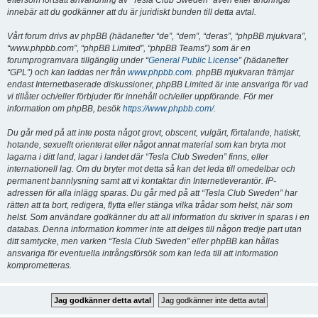
eftersom fortsatt användning av “Tesla Club Sweden” även efter ändringar
innebär att du godkänner att du är juridiskt bunden till detta avtal.
Vårt forum drivs av phpBB (hädanefter “de”, “dem”, “deras”, “phpBB mjukvara”,
“www.phpbb.com”, “phpBB Limited”, “phpBB Teams”) som är en
forumprogramvara tillgänglig under “
General Public License
” (hädanefter
“GPL”) och kan laddas ner från
www.phpbb.com
. phpBB mjukvaran främjar
endast Internetbaserade diskussioner, phpBB Limited är inte ansvariga för vad
vi tillåter och/eller förbjuder för innehåll och/eller uppförande. För mer
information om phpBB, besök
https://www.phpbb.com/
.
Du går med på att inte posta något grovt, obscent, vulgärt, förtalande, hatiskt,
hotande, sexuellt orienterat eller något annat material som kan bryta mot
lagarna i ditt land, lagar i landet där “Tesla Club Sweden” finns, eller
internationell lag. Om du bryter mot detta så kan det leda till omedelbar och
permanent bannlysning samt att vi kontaktar din Internetleverantör. IP-
adressen för alla inlägg sparas. Du går med på att “Tesla Club Sweden” har
rätten att ta bort, redigera, flytta eller stänga vilka trådar som helst, när som
helst. Som användare godkänner du att all information du skriver in sparas i en
databas. Denna information kommer inte att delges till någon tredje part utan
ditt samtycke, men varken “Tesla Club Sweden” eller phpBB kan hållas
ansvariga för eventuella intrångsförsök som kan leda till att information
komprometteras.