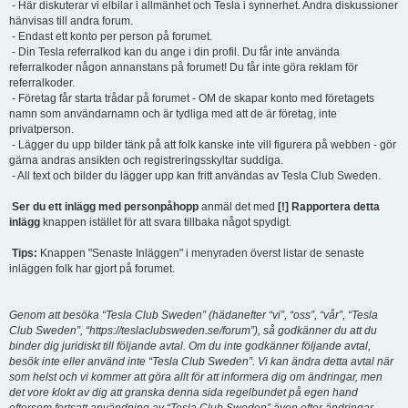
- Här diskuterar vi elbilar i allmänhet och Tesla i synnerhet. Andra diskussioner
hänvisas till andra forum.
- Endast ett konto per person på forumet.
- Din Tesla referralkod kan du ange i din profil. Du får inte använda
referralkoder någon annanstans på forumet! Du får inte göra reklam för
referralkoder.
- Företag får starta trådar på forumet - OM de skapar konto med företagets
namn som användarnamn och är tydliga med att de är företag, inte
privatperson.
- Lägger du upp bilder tänk på att folk kanske inte vill figurera på webben - gör
gärna andras ansikten och registreringsskyltar suddiga.
- All text och bilder du lägger upp kan fritt användas av Tesla Club Sweden.
Ser du ett inlägg med personpåhopp
anmäl det med
[!] Rapportera detta
inlägg
knappen istället för att svara tillbaka något spydigt.
Tips:
Knappen "Senaste Inläggen" i menyraden överst listar de senaste
inläggen folk har gjort på forumet.
Genom att besöka “Tesla Club Sweden” (hädanefter “vi”, “oss”, “vår”, “Tesla
Club Sweden”, “https://teslaclubsweden.se/forum”), så godkänner du att du
binder dig juridiskt till följande avtal. Om du inte godkänner följande avtal,
besök inte eller använd inte “Tesla Club Sweden”. Vi kan ändra detta avtal när
som helst och vi kommer att göra allt för att informera dig om ändringar, men
det vore klokt av dig att granska denna sida regelbundet på egen hand