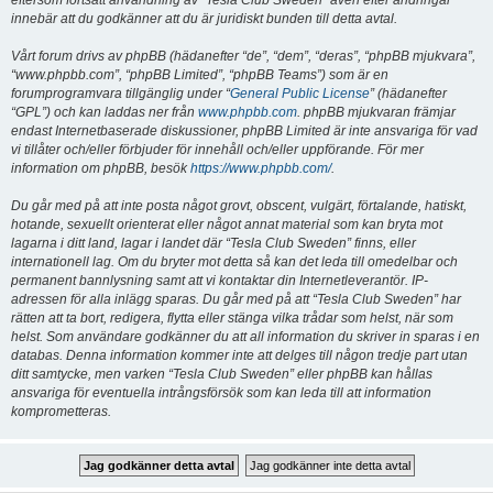
eftersom fortsatt användning av “Tesla Club Sweden” även efter ändringar
innebär att du godkänner att du är juridiskt bunden till detta avtal.
Vårt forum drivs av phpBB (hädanefter “de”, “dem”, “deras”, “phpBB mjukvara”,
“www.phpbb.com”, “phpBB Limited”, “phpBB Teams”) som är en
forumprogramvara tillgänglig under “
General Public License
” (hädanefter
“GPL”) och kan laddas ner från
www.phpbb.com
. phpBB mjukvaran främjar
endast Internetbaserade diskussioner, phpBB Limited är inte ansvariga för vad
vi tillåter och/eller förbjuder för innehåll och/eller uppförande. För mer
information om phpBB, besök
https://www.phpbb.com/
.
Du går med på att inte posta något grovt, obscent, vulgärt, förtalande, hatiskt,
hotande, sexuellt orienterat eller något annat material som kan bryta mot
lagarna i ditt land, lagar i landet där “Tesla Club Sweden” finns, eller
internationell lag. Om du bryter mot detta så kan det leda till omedelbar och
permanent bannlysning samt att vi kontaktar din Internetleverantör. IP-
adressen för alla inlägg sparas. Du går med på att “Tesla Club Sweden” har
rätten att ta bort, redigera, flytta eller stänga vilka trådar som helst, när som
helst. Som användare godkänner du att all information du skriver in sparas i en
databas. Denna information kommer inte att delges till någon tredje part utan
ditt samtycke, men varken “Tesla Club Sweden” eller phpBB kan hållas
ansvariga för eventuella intrångsförsök som kan leda till att information
komprometteras.