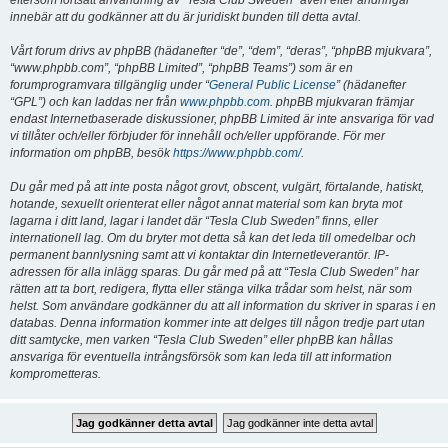
eftersom fortsatt användning av “Tesla Club Sweden” även efter ändringar
innebär att du godkänner att du är juridiskt bunden till detta avtal.
Vårt forum drivs av phpBB (hädanefter “de”, “dem”, “deras”, “phpBB mjukvara”,
“www.phpbb.com”, “phpBB Limited”, “phpBB Teams”) som är en
forumprogramvara tillgänglig under “
General Public License
” (hädanefter
“GPL”) och kan laddas ner från
www.phpbb.com
. phpBB mjukvaran främjar
endast Internetbaserade diskussioner, phpBB Limited är inte ansvariga för vad
vi tillåter och/eller förbjuder för innehåll och/eller uppförande. För mer
information om phpBB, besök
https://www.phpbb.com/
.
Du går med på att inte posta något grovt, obscent, vulgärt, förtalande, hatiskt,
hotande, sexuellt orienterat eller något annat material som kan bryta mot
lagarna i ditt land, lagar i landet där “Tesla Club Sweden” finns, eller
internationell lag. Om du bryter mot detta så kan det leda till omedelbar och
permanent bannlysning samt att vi kontaktar din Internetleverantör. IP-
adressen för alla inlägg sparas. Du går med på att “Tesla Club Sweden” har
rätten att ta bort, redigera, flytta eller stänga vilka trådar som helst, när som
helst. Som användare godkänner du att all information du skriver in sparas i en
databas. Denna information kommer inte att delges till någon tredje part utan
ditt samtycke, men varken “Tesla Club Sweden” eller phpBB kan hållas
ansvariga för eventuella intrångsförsök som kan leda till att information
komprometteras.