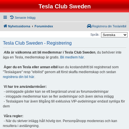
Tesla Club Sweden
Senaste Inlägg
Nyhetssidorna
Forumindex
Registrera din Tesla/elbil
Språk:
Tesla Club Sweden - Registrering
Alla
är välkomna att bli medlemmar i Tesla Club Sweden
, du behöver inte
äga en Tesla, medlemskap är gratis.
Bli medlem här
.
Äger du en Tesla eller annan elbil
kan du kostandsfritt bli registrerad som
"Teslaägare" resp "elbilist" genom att först skaffa medlemskap och sedan
registrera din bil här
.
Vi har tre användarnivåer:
- oinloggade gäster kan se ett begränsat urval av forumavdelningar
- inloggade medlemmar kan se fler avdelningar och även skriva inlägg
- Teslaägare har även tillgång till exklusiva VIP-avdelningar endast synliga för
dem
Våra regler:
- När du skriver inlägg
håll hövlig ton.
Personpåhopp modereras och kan
resultera i avstängning.