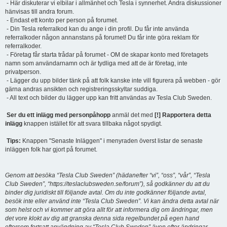
- Här diskuterar vi elbilar i allmänhet och Tesla i synnerhet. Andra diskussioner
hänvisas till andra forum.
- Endast ett konto per person på forumet.
- Din Tesla referralkod kan du ange i din profil. Du får inte använda
referralkoder någon annanstans på forumet! Du får inte göra reklam för
referralkoder.
- Företag får starta trådar på forumet - OM de skapar konto med företagets
namn som användarnamn och är tydliga med att de är företag, inte
privatperson.
- Lägger du upp bilder tänk på att folk kanske inte vill figurera på webben - gör
gärna andras ansikten och registreringsskyltar suddiga.
- All text och bilder du lägger upp kan fritt användas av Tesla Club Sweden.
Ser du ett inlägg med personpåhopp
anmäl det med
[!] Rapportera detta
inlägg
knappen istället för att svara tillbaka något spydigt.
Tips:
Knappen "Senaste Inläggen" i menyraden överst listar de senaste
inläggen folk har gjort på forumet.
Genom att besöka “Tesla Club Sweden” (hädanefter “vi”, “oss”, “vår”, “Tesla
Club Sweden”, “https://teslaclubsweden.se/forum”), så godkänner du att du
binder dig juridiskt till följande avtal. Om du inte godkänner följande avtal,
besök inte eller använd inte “Tesla Club Sweden”. Vi kan ändra detta avtal när
som helst och vi kommer att göra allt för att informera dig om ändringar, men
det vore klokt av dig att granska denna sida regelbundet på egen hand