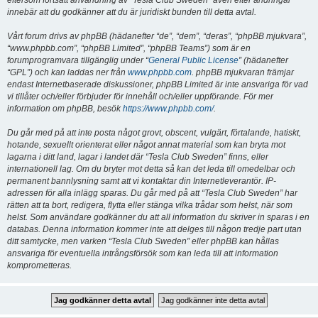
eftersom fortsatt användning av “Tesla Club Sweden” även efter ändringar
innebär att du godkänner att du är juridiskt bunden till detta avtal.
Vårt forum drivs av phpBB (hädanefter “de”, “dem”, “deras”, “phpBB mjukvara”,
“www.phpbb.com”, “phpBB Limited”, “phpBB Teams”) som är en
forumprogramvara tillgänglig under “
General Public License
” (hädanefter
“GPL”) och kan laddas ner från
www.phpbb.com
. phpBB mjukvaran främjar
endast Internetbaserade diskussioner, phpBB Limited är inte ansvariga för vad
vi tillåter och/eller förbjuder för innehåll och/eller uppförande. För mer
information om phpBB, besök
https://www.phpbb.com/
.
Du går med på att inte posta något grovt, obscent, vulgärt, förtalande, hatiskt,
hotande, sexuellt orienterat eller något annat material som kan bryta mot
lagarna i ditt land, lagar i landet där “Tesla Club Sweden” finns, eller
internationell lag. Om du bryter mot detta så kan det leda till omedelbar och
permanent bannlysning samt att vi kontaktar din Internetleverantör. IP-
adressen för alla inlägg sparas. Du går med på att “Tesla Club Sweden” har
rätten att ta bort, redigera, flytta eller stänga vilka trådar som helst, när som
helst. Som användare godkänner du att all information du skriver in sparas i en
databas. Denna information kommer inte att delges till någon tredje part utan
ditt samtycke, men varken “Tesla Club Sweden” eller phpBB kan hållas
ansvariga för eventuella intrångsförsök som kan leda till att information
komprometteras.