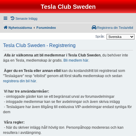
Tesla Club Sweden
Senaste Inlägg
Nyhetssidorna
Forumindex
Registrera din Tesla/elbil
Språk:
Tesla Club Sweden - Registrering
Alla
är välkomna att bli medlemmar i Tesla Club Sweden
, du behöver inte
äga en Tesla, medlemskap är gratis.
Bli medlem här
.
Äger du en Tesla eller annan elbil
kan du kostandsfritt bli registrerad som
"Teslaägare" resp "elbilist" genom att först skaffa medlemskap och sedan
registrera din bil här
.
Vi har tre användarnivåer:
- oinloggade gäster kan se ett begränsat urval av forumavdelningar
- inloggade medlemmar kan se fler avdelningar och även skriva inlägg
- Teslaägare har även tillgång till exklusiva VIP-avdelningar endast synliga för
dem
Våra regler:
- När du skriver inlägg
håll hövlig ton.
Personpåhopp modereras och kan
resultera i avstängning.