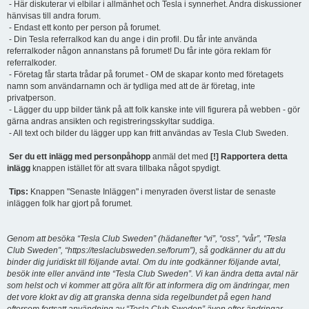
- Här diskuterar vi elbilar i allmänhet och Tesla i synnerhet. Andra diskussioner
hänvisas till andra forum.
- Endast ett konto per person på forumet.
- Din Tesla referralkod kan du ange i din profil. Du får inte använda
referralkoder någon annanstans på forumet! Du får inte göra reklam för
referralkoder.
- Företag får starta trådar på forumet - OM de skapar konto med företagets
namn som användarnamn och är tydliga med att de är företag, inte
privatperson.
- Lägger du upp bilder tänk på att folk kanske inte vill figurera på webben - gör
gärna andras ansikten och registreringsskyltar suddiga.
- All text och bilder du lägger upp kan fritt användas av Tesla Club Sweden.
Ser du ett inlägg med personpåhopp
anmäl det med
[!] Rapportera detta
inlägg
knappen istället för att svara tillbaka något spydigt.
Tips:
Knappen "Senaste Inläggen" i menyraden överst listar de senaste
inläggen folk har gjort på forumet.
Genom att besöka “Tesla Club Sweden” (hädanefter “vi”, “oss”, “vår”, “Tesla
Club Sweden”, “https://teslaclubsweden.se/forum”), så godkänner du att du
binder dig juridiskt till följande avtal. Om du inte godkänner följande avtal,
besök inte eller använd inte “Tesla Club Sweden”. Vi kan ändra detta avtal när
som helst och vi kommer att göra allt för att informera dig om ändringar, men
det vore klokt av dig att granska denna sida regelbundet på egen hand