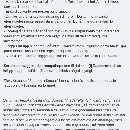
- Här diskuterar vi elbilar i allmänhet och Tesla i synnerhet. Andra diskussioner
hänvisas till andra forum.
- Endast ett konto per person på forumet.
- Din Tesla referralkod kan du ange i din profil. Du får inte använda
referralkoder någon annanstans på forumet! Du får inte göra reklam för
referralkoder.
- Företag får starta trådar på forumet - OM de skapar konto med företagets
namn som användarnamn och är tydliga med att de är företag, inte
privatperson.
- Lägger du upp bilder tänk på att folk kanske inte vill figurera på webben - gör
gärna andras ansikten och registreringsskyltar suddiga.
- All text och bilder du lägger upp kan fritt användas av Tesla Club Sweden.
Ser du ett inlägg med personpåhopp
anmäl det med
[!] Rapportera detta
inlägg
knappen istället för att svara tillbaka något spydigt.
Tips:
Knappen "Senaste Inläggen" i menyraden överst listar de senaste
inläggen folk har gjort på forumet.
Genom att besöka “Tesla Club Sweden” (hädanefter “vi”, “oss”, “vår”, “Tesla
Club Sweden”, “https://teslaclubsweden.se/forum”), så godkänner du att du
binder dig juridiskt till följande avtal. Om du inte godkänner följande avtal,
besök inte eller använd inte “Tesla Club Sweden”. Vi kan ändra detta avtal när
som helst och vi kommer att göra allt för att informera dig om ändringar, men
det vore klokt av dig att granska denna sida regelbundet på egen hand