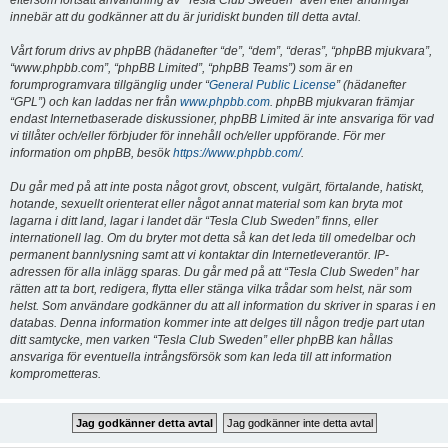
eftersom fortsatt användning av “Tesla Club Sweden” även efter ändringar
innebär att du godkänner att du är juridiskt bunden till detta avtal.
Vårt forum drivs av phpBB (hädanefter “de”, “dem”, “deras”, “phpBB mjukvara”,
“www.phpbb.com”, “phpBB Limited”, “phpBB Teams”) som är en
forumprogramvara tillgänglig under “
General Public License
” (hädanefter
“GPL”) och kan laddas ner från
www.phpbb.com
. phpBB mjukvaran främjar
endast Internetbaserade diskussioner, phpBB Limited är inte ansvariga för vad
vi tillåter och/eller förbjuder för innehåll och/eller uppförande. För mer
information om phpBB, besök
https://www.phpbb.com/
.
Du går med på att inte posta något grovt, obscent, vulgärt, förtalande, hatiskt,
hotande, sexuellt orienterat eller något annat material som kan bryta mot
lagarna i ditt land, lagar i landet där “Tesla Club Sweden” finns, eller
internationell lag. Om du bryter mot detta så kan det leda till omedelbar och
permanent bannlysning samt att vi kontaktar din Internetleverantör. IP-
adressen för alla inlägg sparas. Du går med på att “Tesla Club Sweden” har
rätten att ta bort, redigera, flytta eller stänga vilka trådar som helst, när som
helst. Som användare godkänner du att all information du skriver in sparas i en
databas. Denna information kommer inte att delges till någon tredje part utan
ditt samtycke, men varken “Tesla Club Sweden” eller phpBB kan hållas
ansvariga för eventuella intrångsförsök som kan leda till att information
komprometteras.