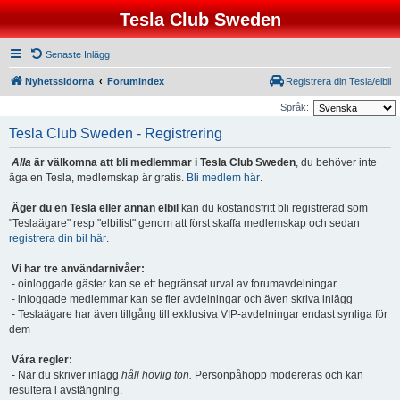
Tesla Club Sweden
Senaste Inlägg
Nyhetssidorna
Forumindex
Registrera din Tesla/elbil
Språk:
Tesla Club Sweden - Registrering
Alla
är välkomna att bli medlemmar i Tesla Club Sweden
, du behöver inte
äga en Tesla, medlemskap är gratis.
Bli medlem här
.
Äger du en Tesla eller annan elbil
kan du kostandsfritt bli registrerad som
"Teslaägare" resp "elbilist" genom att först skaffa medlemskap och sedan
registrera din bil här
.
Vi har tre användarnivåer:
- oinloggade gäster kan se ett begränsat urval av forumavdelningar
- inloggade medlemmar kan se fler avdelningar och även skriva inlägg
- Teslaägare har även tillgång till exklusiva VIP-avdelningar endast synliga för
dem
Våra regler:
- När du skriver inlägg
håll hövlig ton.
Personpåhopp modereras och kan
resultera i avstängning.