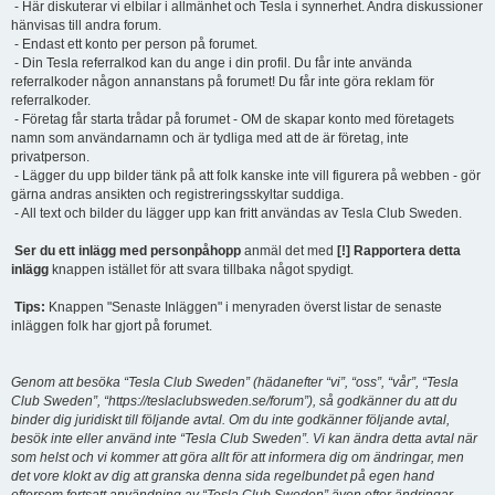
- Här diskuterar vi elbilar i allmänhet och Tesla i synnerhet. Andra diskussioner
hänvisas till andra forum.
- Endast ett konto per person på forumet.
- Din Tesla referralkod kan du ange i din profil. Du får inte använda
referralkoder någon annanstans på forumet! Du får inte göra reklam för
referralkoder.
- Företag får starta trådar på forumet - OM de skapar konto med företagets
namn som användarnamn och är tydliga med att de är företag, inte
privatperson.
- Lägger du upp bilder tänk på att folk kanske inte vill figurera på webben - gör
gärna andras ansikten och registreringsskyltar suddiga.
- All text och bilder du lägger upp kan fritt användas av Tesla Club Sweden.
Ser du ett inlägg med personpåhopp
anmäl det med
[!] Rapportera detta
inlägg
knappen istället för att svara tillbaka något spydigt.
Tips:
Knappen "Senaste Inläggen" i menyraden överst listar de senaste
inläggen folk har gjort på forumet.
Genom att besöka “Tesla Club Sweden” (hädanefter “vi”, “oss”, “vår”, “Tesla
Club Sweden”, “https://teslaclubsweden.se/forum”), så godkänner du att du
binder dig juridiskt till följande avtal. Om du inte godkänner följande avtal,
besök inte eller använd inte “Tesla Club Sweden”. Vi kan ändra detta avtal när
som helst och vi kommer att göra allt för att informera dig om ändringar, men
det vore klokt av dig att granska denna sida regelbundet på egen hand