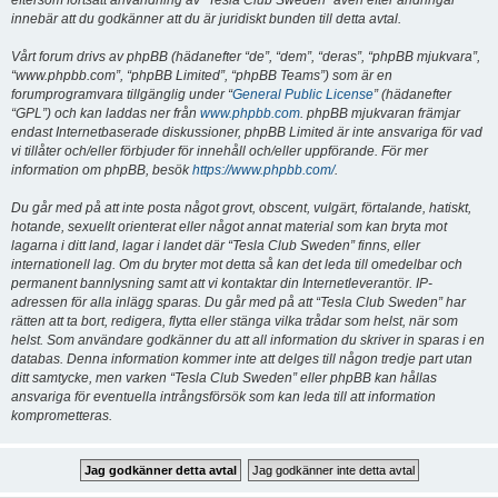
eftersom fortsatt användning av “Tesla Club Sweden” även efter ändringar
innebär att du godkänner att du är juridiskt bunden till detta avtal.
Vårt forum drivs av phpBB (hädanefter “de”, “dem”, “deras”, “phpBB mjukvara”,
“www.phpbb.com”, “phpBB Limited”, “phpBB Teams”) som är en
forumprogramvara tillgänglig under “
General Public License
” (hädanefter
“GPL”) och kan laddas ner från
www.phpbb.com
. phpBB mjukvaran främjar
endast Internetbaserade diskussioner, phpBB Limited är inte ansvariga för vad
vi tillåter och/eller förbjuder för innehåll och/eller uppförande. För mer
information om phpBB, besök
https://www.phpbb.com/
.
Du går med på att inte posta något grovt, obscent, vulgärt, förtalande, hatiskt,
hotande, sexuellt orienterat eller något annat material som kan bryta mot
lagarna i ditt land, lagar i landet där “Tesla Club Sweden” finns, eller
internationell lag. Om du bryter mot detta så kan det leda till omedelbar och
permanent bannlysning samt att vi kontaktar din Internetleverantör. IP-
adressen för alla inlägg sparas. Du går med på att “Tesla Club Sweden” har
rätten att ta bort, redigera, flytta eller stänga vilka trådar som helst, när som
helst. Som användare godkänner du att all information du skriver in sparas i en
databas. Denna information kommer inte att delges till någon tredje part utan
ditt samtycke, men varken “Tesla Club Sweden” eller phpBB kan hållas
ansvariga för eventuella intrångsförsök som kan leda till att information
komprometteras.