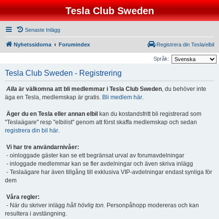
Tesla Club Sweden
Senaste Inlägg
Nyhetssidorna
Forumindex
Registrera din Tesla/elbil
Språk:
Tesla Club Sweden - Registrering
Alla
är välkomna att bli medlemmar i Tesla Club Sweden
, du behöver inte
äga en Tesla, medlemskap är gratis.
Bli medlem här
.
Äger du en Tesla eller annan elbil
kan du kostandsfritt bli registrerad som
"Teslaägare" resp "elbilist" genom att först skaffa medlemskap och sedan
registrera din bil här
.
Vi har tre användarnivåer:
- oinloggade gäster kan se ett begränsat urval av forumavdelningar
- inloggade medlemmar kan se fler avdelningar och även skriva inlägg
- Teslaägare har även tillgång till exklusiva VIP-avdelningar endast synliga för
dem
Våra regler:
- När du skriver inlägg
håll hövlig ton.
Personpåhopp modereras och kan
resultera i avstängning.