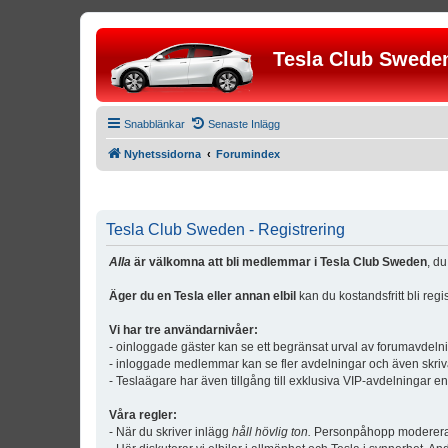
Tesla Club Swede
Snabblänkar
Senaste Inlägg
Nyhetssidorna
Forumindex
Tesla Club Sweden - Registrering
Alla
är välkomna att bli medlemmar i Tesla Club Sweden
, d
Äger du en Tesla eller annan elbil
kan du kostandsfritt bli reg
Vi har tre användarnivåer:
- oinloggade gäster kan se ett begränsat urval av forumavdeln
- inloggade medlemmar kan se fler avdelningar och även skriv
- Teslaägare har även tillgång till exklusiva VIP-avdelningar e
Våra regler:
- När du skriver inlägg
håll hövlig ton.
Personpåhopp modereras 