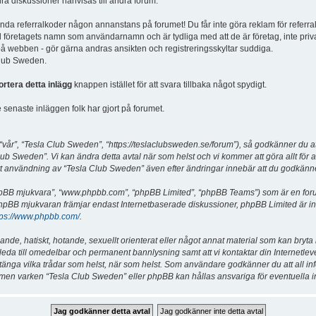
dra diskussioner hänvisas till andra forum.
vända referralkoder någon annanstans på forumet! Du får inte göra reklam för referra
d företagets namn som användarnamn och är tydliga med att de är företag, inte priv
a på webben - gör gärna andras ansikten och registreringsskyltar suddiga.
 Club Sweden.
ortera detta inlägg
knappen istället för att svara tillbaka något spydigt.
senaste inläggen folk har gjort på forumet.
år”, “Tesla Club Sweden”, “https://teslaclubsweden.se/forum”), så godkänner du att du
ub Sweden”. Vi kan ändra detta avtal när som helst och vi kommer att göra allt för a
användning av “Tesla Club Sweden” även efter ändringar innebär att du godkänner att
“phpBB mjukvara”, “www.phpbb.com”, “phpBB Limited”, “phpBB Teams”) som är en for
hpBB mjukvaran främjar endast Internetbaserade diskussioner, phpBB Limited är inte a
tps://www.phpbb.com/
.
lande, hatiskt, hotande, sexuellt orienterat eller något annat material som kan bryta
et leda till omedelbar och permanent bannlysning samt att vi kontaktar din Internetle
er stänga vilka trådar som helst, när som helst. Som användare godkänner du att all i
e, men varken “Tesla Club Sweden” eller phpBB kan hållas ansvariga för eventuella i