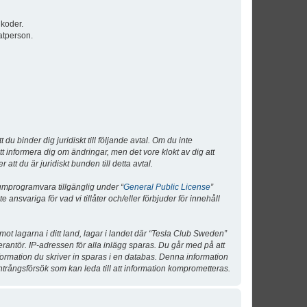
lkoder.
atperson.
 binder dig juridiskt till följande avtal. Om du inte
tt informera dig om ändringar, men det vore klokt av dig att
 du är juridiskt bunden till detta avtal.
umprogramvara tillgänglig under “
General Public License
”
nsvariga för vad vi tillåter och/eller förbjuder för innehåll
 mot lagarna i ditt land, lagar i landet där “Tesla Club Sweden”
verantör. IP-adressen för alla inlägg sparas. Du går med på att
nformation du skriver in sparas i en databas. Denna information
ntrångsförsök som kan leda till att information komprometteras.