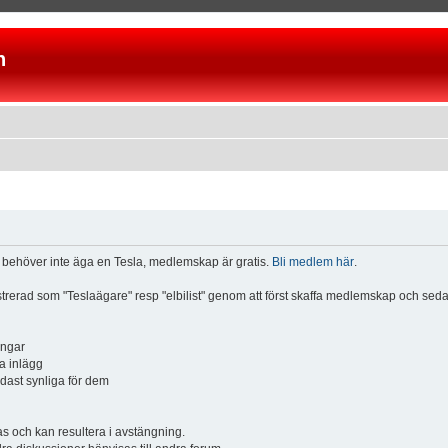
n
u behöver inte äga en Tesla, medlemskap är gratis.
Bli medlem här
.
istrerad som "Teslaägare" resp "elbilist" genom att först skaffa medlemskap och se
ingar
a inlägg
ndast synliga för dem
och kan resultera i avstängning.