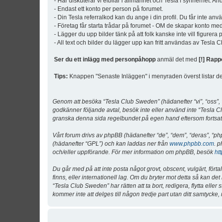
- Här diskuterar vi elbilar i allmänhet och Tesla i synnerhet. An
- Endast ett konto per person på forumet.
- Din Tesla referralkod kan du ange i din profil. Du får inte an
- Företag får starta trådar på forumet - OM de skapar konto me
- Lägger du upp bilder tänk på att folk kanske inte vill figurer
- All text och bilder du lägger upp kan fritt användas av Tesla
Ser du ett inlägg med personpåhopp
anmäl det med
[!] Rapp
Tips:
Knappen "Senaste Inläggen" i menyraden överst listar de 
Genom att besöka “Tesla Club Sweden” (hädanefter “vi”, “oss”, “v
godkänner följande avtal, besök inte eller använd inte “Tesla Cl
granska denna sida regelbundet på egen hand eftersom fortsatt 
Vårt forum drivs av phpBB (hädanefter “de”, “dem”, “deras”, 
(hädanefter “GPL”) och kan laddas ner från
www.phpbb.com
. p
och/eller uppförande. För mer information om phpBB, besök
ht
Du går med på att inte posta något grovt, obscent, vulgärt, förta
finns, eller internationell lag. Om du bryter mot detta så kan d
“Tesla Club Sweden” har rätten att ta bort, redigera, flytta ell
kommer inte att delges till någon tredje part utan ditt samtyck