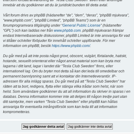
eftersom fortsatt användning av “Tesla Club Sweden” även efter ändringar
innebär att du godkänner att du är juridiskt bunden till detta avtal.
Vårt forum drivs av phpBB (hädanefter “de”, “dem”, “deras”, “phpBB mjukvara”,
“www.phpbb.com”, “phpBB Limited”, “phpBB Teams”) som är en
forumprogramvara tillgänglig under “
General Public License
” (hädanefter
“GPL”) och kan laddas ner från
www.phpbb.com
. phpBB mjukvaran främjar
endast Internetbaserade diskussioner, phpBB Limited är inte ansvariga för vad
vi tillåter och/eller förbjuder för innehåll och/eller uppförande. För mer
information om phpBB, besök
https://www.phpbb.com/
.
Du går med på att inte posta något grovt, obscent, vulgärt, förtalande, hatiskt,
hotande, sexuellt orienterat eller något annat material som kan bryta mot
lagarna i ditt land, lagar i landet där “Tesla Club Sweden” finns, eller
internationell lag. Om du bryter mot detta så kan det leda till omedelbar och
permanent bannlysning samt att vi kontaktar din Internetleverantör. IP-
adressen för alla inlägg sparas. Du går med på att “Tesla Club Sweden” har
rätten att ta bort, redigera, flytta eller stänga vilka trådar som helst, när som
helst. Som användare godkänner du att all information du skriver in sparas i en
databas. Denna information kommer inte att delges till någon tredje part utan
ditt samtycke, men varken “Tesla Club Sweden” eller phpBB kan hållas
ansvariga för eventuella intrångsförsök som kan leda till att information
komprometteras.