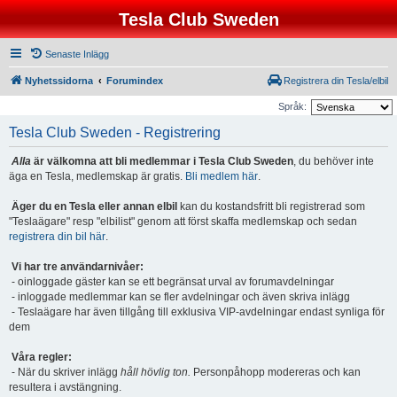
Tesla Club Sweden
Senaste Inlägg
Nyhetssidorna
Forumindex
Registrera din Tesla/elbil
Språk:
Tesla Club Sweden - Registrering
Alla
är välkomna att bli medlemmar i Tesla Club Sweden
, du behöver inte
äga en Tesla, medlemskap är gratis.
Bli medlem här
.
Äger du en Tesla eller annan elbil
kan du kostandsfritt bli registrerad som
"Teslaägare" resp "elbilist" genom att först skaffa medlemskap och sedan
registrera din bil här
.
Vi har tre användarnivåer:
- oinloggade gäster kan se ett begränsat urval av forumavdelningar
- inloggade medlemmar kan se fler avdelningar och även skriva inlägg
- Teslaägare har även tillgång till exklusiva VIP-avdelningar endast synliga för
dem
Våra regler:
- När du skriver inlägg
håll hövlig ton.
Personpåhopp modereras och kan
resultera i avstängning.