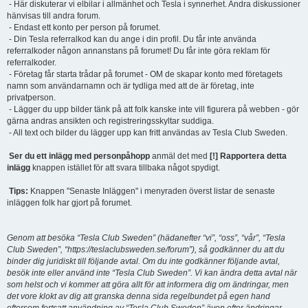
- Här diskuterar vi elbilar i allmänhet och Tesla i synnerhet. Andra diskussioner
hänvisas till andra forum.
- Endast ett konto per person på forumet.
- Din Tesla referralkod kan du ange i din profil. Du får inte använda
referralkoder någon annanstans på forumet! Du får inte göra reklam för
referralkoder.
- Företag får starta trådar på forumet - OM de skapar konto med företagets
namn som användarnamn och är tydliga med att de är företag, inte
privatperson.
- Lägger du upp bilder tänk på att folk kanske inte vill figurera på webben - gör
gärna andras ansikten och registreringsskyltar suddiga.
- All text och bilder du lägger upp kan fritt användas av Tesla Club Sweden.
Ser du ett inlägg med personpåhopp
anmäl det med
[!] Rapportera detta
inlägg
knappen istället för att svara tillbaka något spydigt.
Tips:
Knappen "Senaste Inläggen" i menyraden överst listar de senaste
inläggen folk har gjort på forumet.
Genom att besöka “Tesla Club Sweden” (hädanefter “vi”, “oss”, “vår”, “Tesla
Club Sweden”, “https://teslaclubsweden.se/forum”), så godkänner du att du
binder dig juridiskt till följande avtal. Om du inte godkänner följande avtal,
besök inte eller använd inte “Tesla Club Sweden”. Vi kan ändra detta avtal när
som helst och vi kommer att göra allt för att informera dig om ändringar, men
det vore klokt av dig att granska denna sida regelbundet på egen hand