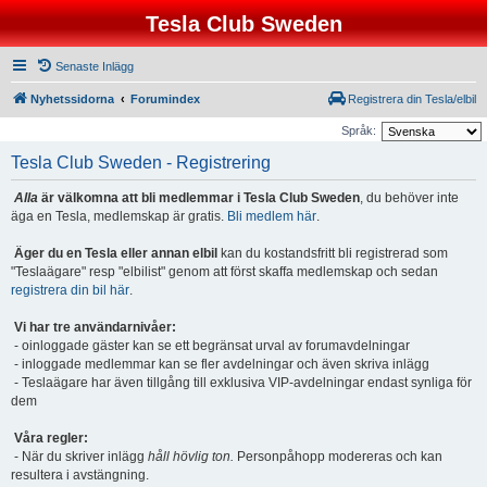
Tesla Club Sweden
Senaste Inlägg
Nyhetssidorna
Forumindex
Registrera din Tesla/elbil
Språk:
Tesla Club Sweden - Registrering
Alla
är välkomna att bli medlemmar i Tesla Club Sweden
, du behöver inte
äga en Tesla, medlemskap är gratis.
Bli medlem här
.
Äger du en Tesla eller annan elbil
kan du kostandsfritt bli registrerad som
"Teslaägare" resp "elbilist" genom att först skaffa medlemskap och sedan
registrera din bil här
.
Vi har tre användarnivåer:
- oinloggade gäster kan se ett begränsat urval av forumavdelningar
- inloggade medlemmar kan se fler avdelningar och även skriva inlägg
- Teslaägare har även tillgång till exklusiva VIP-avdelningar endast synliga för
dem
Våra regler:
- När du skriver inlägg
håll hövlig ton.
Personpåhopp modereras och kan
resultera i avstängning.