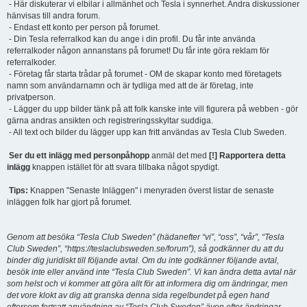
- Här diskuterar vi elbilar i allmänhet och Tesla i synnerhet. Andra diskussioner
hänvisas till andra forum.
- Endast ett konto per person på forumet.
- Din Tesla referralkod kan du ange i din profil. Du får inte använda
referralkoder någon annanstans på forumet! Du får inte göra reklam för
referralkoder.
- Företag får starta trådar på forumet - OM de skapar konto med företagets
namn som användarnamn och är tydliga med att de är företag, inte
privatperson.
- Lägger du upp bilder tänk på att folk kanske inte vill figurera på webben - gör
gärna andras ansikten och registreringsskyltar suddiga.
- All text och bilder du lägger upp kan fritt användas av Tesla Club Sweden.
Ser du ett inlägg med personpåhopp
anmäl det med
[!] Rapportera detta
inlägg
knappen istället för att svara tillbaka något spydigt.
Tips:
Knappen "Senaste Inläggen" i menyraden överst listar de senaste
inläggen folk har gjort på forumet.
Genom att besöka “Tesla Club Sweden” (hädanefter “vi”, “oss”, “vår”, “Tesla
Club Sweden”, “https://teslaclubsweden.se/forum”), så godkänner du att du
binder dig juridiskt till följande avtal. Om du inte godkänner följande avtal,
besök inte eller använd inte “Tesla Club Sweden”. Vi kan ändra detta avtal när
som helst och vi kommer att göra allt för att informera dig om ändringar, men
det vore klokt av dig att granska denna sida regelbundet på egen hand