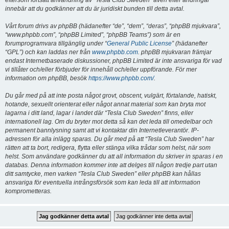
eftersom fortsatt användning av “Tesla Club Sweden” även efter ändringar
innebär att du godkänner att du är juridiskt bunden till detta avtal.
Vårt forum drivs av phpBB (hädanefter “de”, “dem”, “deras”, “phpBB mjukvara”,
“www.phpbb.com”, “phpBB Limited”, “phpBB Teams”) som är en
forumprogramvara tillgänglig under “
General Public License
” (hädanefter
“GPL”) och kan laddas ner från
www.phpbb.com
. phpBB mjukvaran främjar
endast Internetbaserade diskussioner, phpBB Limited är inte ansvariga för vad
vi tillåter och/eller förbjuder för innehåll och/eller uppförande. För mer
information om phpBB, besök
https://www.phpbb.com/
.
Du går med på att inte posta något grovt, obscent, vulgärt, förtalande, hatiskt,
hotande, sexuellt orienterat eller något annat material som kan bryta mot
lagarna i ditt land, lagar i landet där “Tesla Club Sweden” finns, eller
internationell lag. Om du bryter mot detta så kan det leda till omedelbar och
permanent bannlysning samt att vi kontaktar din Internetleverantör. IP-
adressen för alla inlägg sparas. Du går med på att “Tesla Club Sweden” har
rätten att ta bort, redigera, flytta eller stänga vilka trådar som helst, när som
helst. Som användare godkänner du att all information du skriver in sparas i en
databas. Denna information kommer inte att delges till någon tredje part utan
ditt samtycke, men varken “Tesla Club Sweden” eller phpBB kan hållas
ansvariga för eventuella intrångsförsök som kan leda till att information
komprometteras.