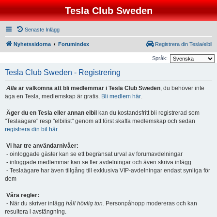
Tesla Club Sweden
Senaste Inlägg
Nyhetssidorna
Forumindex
Registrera din Tesla/elbil
Språk:
Tesla Club Sweden - Registrering
Alla
är välkomna att bli medlemmar i Tesla Club Sweden
, du behöver inte
äga en Tesla, medlemskap är gratis.
Bli medlem här
.
Äger du en Tesla eller annan elbil
kan du kostandsfritt bli registrerad som
"Teslaägare" resp "elbilist" genom att först skaffa medlemskap och sedan
registrera din bil här
.
Vi har tre användarnivåer:
- oinloggade gäster kan se ett begränsat urval av forumavdelningar
- inloggade medlemmar kan se fler avdelningar och även skriva inlägg
- Teslaägare har även tillgång till exklusiva VIP-avdelningar endast synliga för
dem
Våra regler:
- När du skriver inlägg
håll hövlig ton.
Personpåhopp modereras och kan
resultera i avstängning.