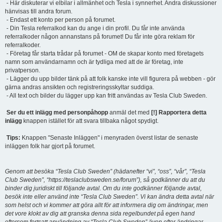
- Här diskuterar vi elbilar i allmänhet och Tesla i synnerhet. Andra diskussioner
hänvisas till andra forum.
- Endast ett konto per person på forumet.
- Din Tesla referralkod kan du ange i din profil. Du får inte använda
referralkoder någon annanstans på forumet! Du får inte göra reklam för
referralkoder.
- Företag får starta trådar på forumet - OM de skapar konto med företagets
namn som användarnamn och är tydliga med att de är företag, inte
privatperson.
- Lägger du upp bilder tänk på att folk kanske inte vill figurera på webben - gör
gärna andras ansikten och registreringsskyltar suddiga.
- All text och bilder du lägger upp kan fritt användas av Tesla Club Sweden.
Ser du ett inlägg med personpåhopp
anmäl det med
[!] Rapportera detta
inlägg
knappen istället för att svara tillbaka något spydigt.
Tips:
Knappen "Senaste Inläggen" i menyraden överst listar de senaste
inläggen folk har gjort på forumet.
Genom att besöka “Tesla Club Sweden” (hädanefter “vi”, “oss”, “vår”, “Tesla
Club Sweden”, “https://teslaclubsweden.se/forum”), så godkänner du att du
binder dig juridiskt till följande avtal. Om du inte godkänner följande avtal,
besök inte eller använd inte “Tesla Club Sweden”. Vi kan ändra detta avtal när
som helst och vi kommer att göra allt för att informera dig om ändringar, men
det vore klokt av dig att granska denna sida regelbundet på egen hand