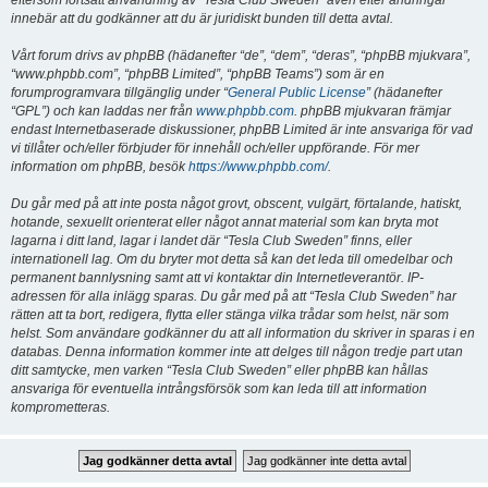
eftersom fortsatt användning av “Tesla Club Sweden” även efter ändringar
innebär att du godkänner att du är juridiskt bunden till detta avtal.
Vårt forum drivs av phpBB (hädanefter “de”, “dem”, “deras”, “phpBB mjukvara”,
“www.phpbb.com”, “phpBB Limited”, “phpBB Teams”) som är en
forumprogramvara tillgänglig under “
General Public License
” (hädanefter
“GPL”) och kan laddas ner från
www.phpbb.com
. phpBB mjukvaran främjar
endast Internetbaserade diskussioner, phpBB Limited är inte ansvariga för vad
vi tillåter och/eller förbjuder för innehåll och/eller uppförande. För mer
information om phpBB, besök
https://www.phpbb.com/
.
Du går med på att inte posta något grovt, obscent, vulgärt, förtalande, hatiskt,
hotande, sexuellt orienterat eller något annat material som kan bryta mot
lagarna i ditt land, lagar i landet där “Tesla Club Sweden” finns, eller
internationell lag. Om du bryter mot detta så kan det leda till omedelbar och
permanent bannlysning samt att vi kontaktar din Internetleverantör. IP-
adressen för alla inlägg sparas. Du går med på att “Tesla Club Sweden” har
rätten att ta bort, redigera, flytta eller stänga vilka trådar som helst, när som
helst. Som användare godkänner du att all information du skriver in sparas i en
databas. Denna information kommer inte att delges till någon tredje part utan
ditt samtycke, men varken “Tesla Club Sweden” eller phpBB kan hållas
ansvariga för eventuella intrångsförsök som kan leda till att information
komprometteras.