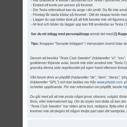
- Här diskuterar vi elbilar i allmänhet och Tesla i synnerhet. An
- Endast ett konto per person på forumet.
- Din Tesla referralkod kan du ange i din profil. Du får inte an
- Företag får starta trådar på forumet - OM de skapar konto me
- Lägger du upp bilder tänk på att folk kanske inte vill figurer
- All text och bilder du lägger upp kan fritt användas av Tesla
Ser du ett inlägg med personpåhopp
anmäl det med
[!] Rapp
Tips:
Knappen "Senaste Inläggen" i menyraden överst listar de 
Genom att besöka “Tesla Club Sweden” (hädanefter “vi”, “oss”, “v
godkänner följande avtal, besök inte eller använd inte “Tesla Cl
granska denna sida regelbundet på egen hand eftersom fortsatt 
Vårt forum drivs av phpBB (hädanefter “de”, “dem”, “deras”, 
(hädanefter “GPL”) och kan laddas ner från
www.phpbb.com
. p
och/eller uppförande. För mer information om phpBB, besök
ht
Du går med på att inte posta något grovt, obscent, vulgärt, förta
finns, eller internationell lag. Om du bryter mot detta så kan d
“Tesla Club Sweden” har rätten att ta bort, redigera, flytta ell
kommer inte att delges till någon tredje part utan ditt samtyck