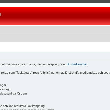
n
u behöver inte äga en Tesla, medlemskap är gratis.
Bli medlem här
.
istrerad som "Teslaägare" resp "elbilist" genom att först skaffa medlemskap och se
ingar
a inlägg
ndast synliga för dem
och kan resultera i avstängning.