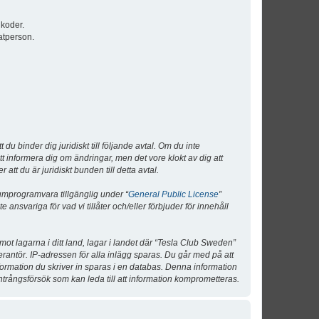
lkoder.
atperson.
 binder dig juridiskt till följande avtal. Om du inte
tt informera dig om ändringar, men det vore klokt av dig att
 du är juridiskt bunden till detta avtal.
umprogramvara tillgänglig under “
General Public License
”
nsvariga för vad vi tillåter och/eller förbjuder för innehåll
 mot lagarna i ditt land, lagar i landet där “Tesla Club Sweden”
verantör. IP-adressen för alla inlägg sparas. Du går med på att
nformation du skriver in sparas i en databas. Denna information
ntrångsförsök som kan leda till att information komprometteras.