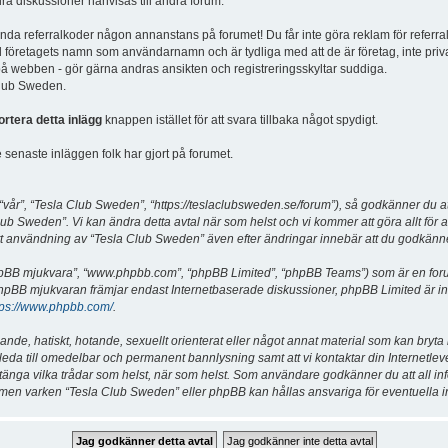
dra diskussioner hänvisas till andra forum.
vända referralkoder någon annanstans på forumet! Du får inte göra reklam för referra
d företagets namn som användarnamn och är tydliga med att de är företag, inte priv
a på webben - gör gärna andras ansikten och registreringsskyltar suddiga.
 Club Sweden.
ortera detta inlägg
knappen istället för att svara tillbaka något spydigt.
senaste inläggen folk har gjort på forumet.
år”, “Tesla Club Sweden”, “https://teslaclubsweden.se/forum”), så godkänner du att du
ub Sweden”. Vi kan ändra detta avtal när som helst och vi kommer att göra allt för a
användning av “Tesla Club Sweden” även efter ändringar innebär att du godkänner att
“phpBB mjukvara”, “www.phpbb.com”, “phpBB Limited”, “phpBB Teams”) som är en for
hpBB mjukvaran främjar endast Internetbaserade diskussioner, phpBB Limited är inte a
tps://www.phpbb.com/
.
lande, hatiskt, hotande, sexuellt orienterat eller något annat material som kan bryta
et leda till omedelbar och permanent bannlysning samt att vi kontaktar din Internetle
er stänga vilka trådar som helst, när som helst. Som användare godkänner du att all i
e, men varken “Tesla Club Sweden” eller phpBB kan hållas ansvariga för eventuella i