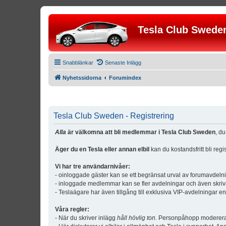
Tesla Club Swede
Snabblänkar
Senaste Inlägg
Nyhetssidorna
Forumindex
Tesla Club Sweden - Registrering
Alla
är välkomna att bli medlemmar i Tesla Club Sweden
, d
Äger du en Tesla eller annan elbil
kan du kostandsfritt bli reg
Vi har tre användarnivåer:
- oinloggade gäster kan se ett begränsat urval av forumavdeln
- inloggade medlemmar kan se fler avdelningar och även skriv
- Teslaägare har även tillgång till exklusiva VIP-avdelningar e
Våra regler:
- När du skriver inlägg
håll hövlig ton.
Personpåhopp modereras 