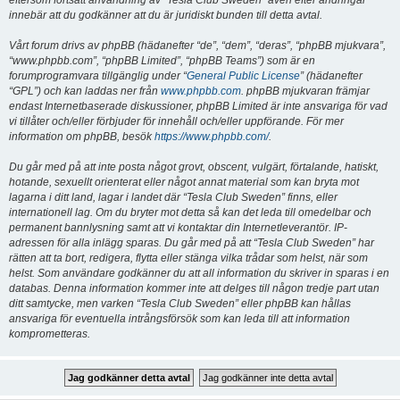
eftersom fortsatt användning av “Tesla Club Sweden” även efter ändringar
innebär att du godkänner att du är juridiskt bunden till detta avtal.
Vårt forum drivs av phpBB (hädanefter “de”, “dem”, “deras”, “phpBB mjukvara”,
“www.phpbb.com”, “phpBB Limited”, “phpBB Teams”) som är en
forumprogramvara tillgänglig under “
General Public License
” (hädanefter
“GPL”) och kan laddas ner från
www.phpbb.com
. phpBB mjukvaran främjar
endast Internetbaserade diskussioner, phpBB Limited är inte ansvariga för vad
vi tillåter och/eller förbjuder för innehåll och/eller uppförande. För mer
information om phpBB, besök
https://www.phpbb.com/
.
Du går med på att inte posta något grovt, obscent, vulgärt, förtalande, hatiskt,
hotande, sexuellt orienterat eller något annat material som kan bryta mot
lagarna i ditt land, lagar i landet där “Tesla Club Sweden” finns, eller
internationell lag. Om du bryter mot detta så kan det leda till omedelbar och
permanent bannlysning samt att vi kontaktar din Internetleverantör. IP-
adressen för alla inlägg sparas. Du går med på att “Tesla Club Sweden” har
rätten att ta bort, redigera, flytta eller stänga vilka trådar som helst, när som
helst. Som användare godkänner du att all information du skriver in sparas i en
databas. Denna information kommer inte att delges till någon tredje part utan
ditt samtycke, men varken “Tesla Club Sweden” eller phpBB kan hållas
ansvariga för eventuella intrångsförsök som kan leda till att information
komprometteras.