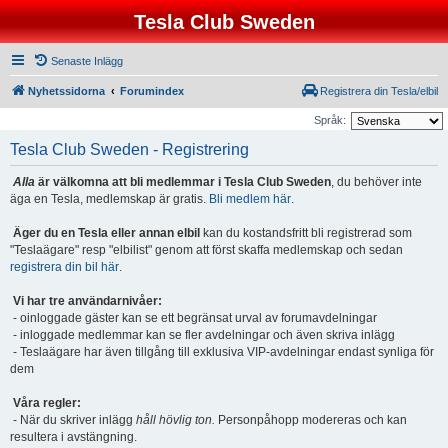
Tesla Club Sweden
Senaste Inlägg
Nyhetssidorna
Forumindex
Registrera din Tesla/elbil
Språk:
Tesla Club Sweden - Registrering
Alla
är välkomna att bli medlemmar i Tesla Club Sweden
, du behöver inte
äga en Tesla, medlemskap är gratis.
Bli medlem här
.
Äger du en Tesla eller annan elbil
kan du kostandsfritt bli registrerad som
"Teslaägare" resp "elbilist" genom att först skaffa medlemskap och sedan
registrera din bil här
.
Vi har tre användarnivåer:
- oinloggade gäster kan se ett begränsat urval av forumavdelningar
- inloggade medlemmar kan se fler avdelningar och även skriva inlägg
- Teslaägare har även tillgång till exklusiva VIP-avdelningar endast synliga för
dem
Våra regler:
- När du skriver inlägg
håll hövlig ton.
Personpåhopp modereras och kan
resultera i avstängning.