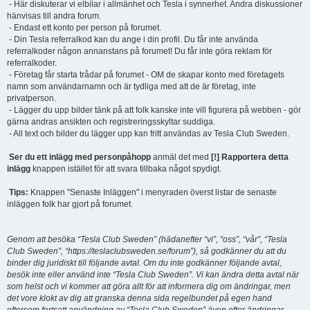
- Här diskuterar vi elbilar i allmänhet och Tesla i synnerhet. Andra diskussioner
hänvisas till andra forum.
- Endast ett konto per person på forumet.
- Din Tesla referralkod kan du ange i din profil. Du får inte använda
referralkoder någon annanstans på forumet! Du får inte göra reklam för
referralkoder.
- Företag får starta trådar på forumet - OM de skapar konto med företagets
namn som användarnamn och är tydliga med att de är företag, inte
privatperson.
- Lägger du upp bilder tänk på att folk kanske inte vill figurera på webben - gör
gärna andras ansikten och registreringsskyltar suddiga.
- All text och bilder du lägger upp kan fritt användas av Tesla Club Sweden.
Ser du ett inlägg med personpåhopp
anmäl det med
[!] Rapportera detta
inlägg
knappen istället för att svara tillbaka något spydigt.
Tips:
Knappen "Senaste Inläggen" i menyraden överst listar de senaste
inläggen folk har gjort på forumet.
Genom att besöka “Tesla Club Sweden” (hädanefter “vi”, “oss”, “vår”, “Tesla
Club Sweden”, “https://teslaclubsweden.se/forum”), så godkänner du att du
binder dig juridiskt till följande avtal. Om du inte godkänner följande avtal,
besök inte eller använd inte “Tesla Club Sweden”. Vi kan ändra detta avtal när
som helst och vi kommer att göra allt för att informera dig om ändringar, men
det vore klokt av dig att granska denna sida regelbundet på egen hand