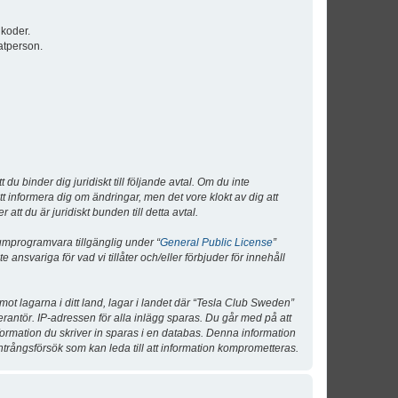
lkoder.
atperson.
 binder dig juridiskt till följande avtal. Om du inte
tt informera dig om ändringar, men det vore klokt av dig att
 du är juridiskt bunden till detta avtal.
umprogramvara tillgänglig under “
General Public License
”
nsvariga för vad vi tillåter och/eller förbjuder för innehåll
 mot lagarna i ditt land, lagar i landet där “Tesla Club Sweden”
verantör. IP-adressen för alla inlägg sparas. Du går med på att
nformation du skriver in sparas i en databas. Denna information
ntrångsförsök som kan leda till att information komprometteras.