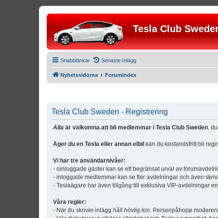
Tesla Club Swede
Snabblänkar
Senaste Inlägg
Nyhetssidorna
Forumindex
Tesla Club Sweden - Registrering
Alla
är välkomna att bli medlemmar i Tesla Club Sweden
, d
Äger du en Tesla eller annan elbil
kan du kostandsfritt bli reg
Vi har tre användarnivåer:
- oinloggade gäster kan se ett begränsat urval av forumavdeln
- inloggade medlemmar kan se fler avdelningar och även skriv
- Teslaägare har även tillgång till exklusiva VIP-avdelningar e
Våra regler:
- När du skriver inlägg
håll hövlig ton.
Personpåhopp modereras 