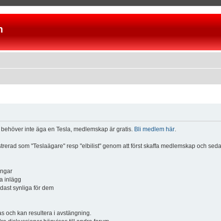
n
u behöver inte äga en Tesla, medlemskap är gratis.
Bli medlem här
.
istrerad som "Teslaägare" resp "elbilist" genom att först skaffa medlemskap och se
ingar
a inlägg
ndast synliga för dem
och kan resultera i avstängning.