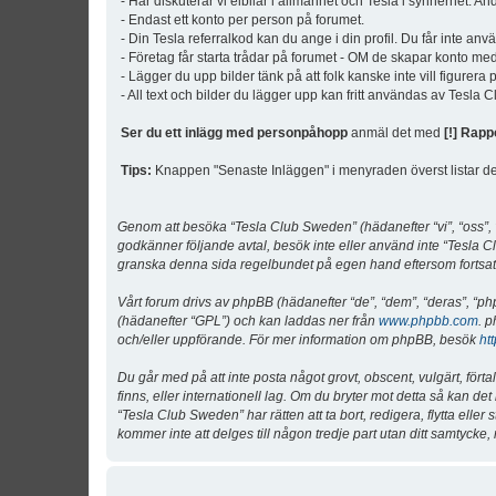
- Här diskuterar vi elbilar i allmänhet och Tesla i synnerhet. An
- Endast ett konto per person på forumet.
- Din Tesla referralkod kan du ange i din profil. Du får inte an
- Företag får starta trådar på forumet - OM de skapar konto me
- Lägger du upp bilder tänk på att folk kanske inte vill figurer
- All text och bilder du lägger upp kan fritt användas av Tesla
Ser du ett inlägg med personpåhopp
anmäl det med
[!] Rapp
Tips:
Knappen "Senaste Inläggen" i menyraden överst listar de 
Genom att besöka “Tesla Club Sweden” (hädanefter “vi”, “oss”, “v
godkänner följande avtal, besök inte eller använd inte “Tesla Cl
granska denna sida regelbundet på egen hand eftersom fortsatt 
Vårt forum drivs av phpBB (hädanefter “de”, “dem”, “deras”, 
(hädanefter “GPL”) och kan laddas ner från
www.phpbb.com
. p
och/eller uppförande. För mer information om phpBB, besök
ht
Du går med på att inte posta något grovt, obscent, vulgärt, förta
finns, eller internationell lag. Om du bryter mot detta så kan d
“Tesla Club Sweden” har rätten att ta bort, redigera, flytta ell
kommer inte att delges till någon tredje part utan ditt samtyck