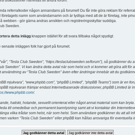
dra diskussioner hänvisas till andra forum.
vända referralkoder någon annanstans på forumet! Du får inte göra reklam för referra
d företagets namn som användarnamn och är tydliga med att de är företag, inte priv
a på webben - gör gärna andras ansikten och registreringsskyltar suddiga.
 Club Sweden.
ortera detta inlägg
knappen istället för att svara tillbaka något spydigt.
senaste inläggen folk har gjort på forumet.
år”, “Tesla Club Sweden”, “https://teslaclubsweden.se/forum”), så godkänner du att du
ub Sweden”. Vi kan ändra detta avtal när som helst och vi kommer att göra allt för a
användning av “Tesla Club Sweden” även efter ändringar innebär att du godkänner att
“phpBB mjukvara”, “www.phpbb.com”, “phpBB Limited”, “phpBB Teams”) som är en for
hpBB mjukvaran främjar endast Internetbaserade diskussioner, phpBB Limited är inte a
tps://www.phpbb.com/
.
lande, hatiskt, hotande, sexuellt orienterat eller något annat material som kan bryta
et leda till omedelbar och permanent bannlysning samt att vi kontaktar din Internetle
er stänga vilka trådar som helst, när som helst. Som användare godkänner du att all i
e, men varken “Tesla Club Sweden” eller phpBB kan hållas ansvariga för eventuella i