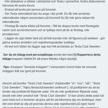
- Här diskuterar vi elbilar i allmänhet och Tesla i synnerhet. Andra diskussioner
hänvisas till andra forum.
- Endast ett konto per person på forumet.
- Din Tesla referralkod kan du ange i din profil. Du får inte använda
referralkoder någon annanstans på forumet! Du får inte göra reklam för
referralkoder.
- Företag får starta trådar på forumet - OM de skapar konto med företagets
namn som användarnamn och är tydliga med att de är företag, inte
privatperson.
- Lägger du upp bilder tänk på att folk kanske inte vill figurera på webben - gör
gärna andras ansikten och registreringsskyltar suddiga.
- All text och bilder du lägger upp kan fritt användas av Tesla Club Sweden.
Ser du ett inlägg med personpåhopp
anmäl det med
[!] Rapportera detta
inlägg
knappen istället för att svara tillbaka något spydigt.
Tips:
Knappen "Senaste Inläggen" i menyraden överst listar de senaste
inläggen folk har gjort på forumet.
Genom att besöka “Tesla Club Sweden” (hädanefter “vi”, “oss”, “vår”, “Tesla
Club Sweden”, “https://teslaclubsweden.se/forum”), så godkänner du att du
binder dig juridiskt till följande avtal. Om du inte godkänner följande avtal,
besök inte eller använd inte “Tesla Club Sweden”. Vi kan ändra detta avtal när
som helst och vi kommer att göra allt för att informera dig om ändringar, men
det vore klokt av dig att granska denna sida regelbundet på egen hand