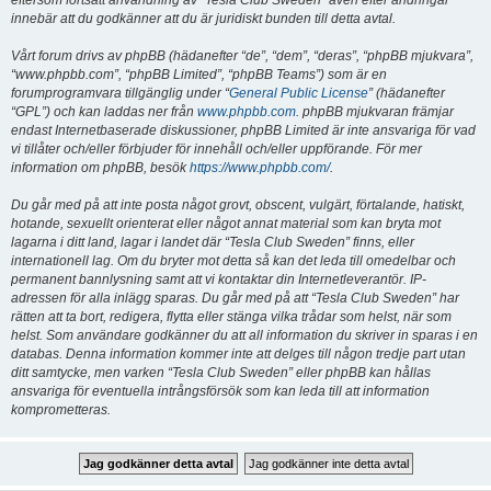
eftersom fortsatt användning av “Tesla Club Sweden” även efter ändringar
innebär att du godkänner att du är juridiskt bunden till detta avtal.
Vårt forum drivs av phpBB (hädanefter “de”, “dem”, “deras”, “phpBB mjukvara”,
“www.phpbb.com”, “phpBB Limited”, “phpBB Teams”) som är en
forumprogramvara tillgänglig under “
General Public License
” (hädanefter
“GPL”) och kan laddas ner från
www.phpbb.com
. phpBB mjukvaran främjar
endast Internetbaserade diskussioner, phpBB Limited är inte ansvariga för vad
vi tillåter och/eller förbjuder för innehåll och/eller uppförande. För mer
information om phpBB, besök
https://www.phpbb.com/
.
Du går med på att inte posta något grovt, obscent, vulgärt, förtalande, hatiskt,
hotande, sexuellt orienterat eller något annat material som kan bryta mot
lagarna i ditt land, lagar i landet där “Tesla Club Sweden” finns, eller
internationell lag. Om du bryter mot detta så kan det leda till omedelbar och
permanent bannlysning samt att vi kontaktar din Internetleverantör. IP-
adressen för alla inlägg sparas. Du går med på att “Tesla Club Sweden” har
rätten att ta bort, redigera, flytta eller stänga vilka trådar som helst, när som
helst. Som användare godkänner du att all information du skriver in sparas i en
databas. Denna information kommer inte att delges till någon tredje part utan
ditt samtycke, men varken “Tesla Club Sweden” eller phpBB kan hållas
ansvariga för eventuella intrångsförsök som kan leda till att information
komprometteras.