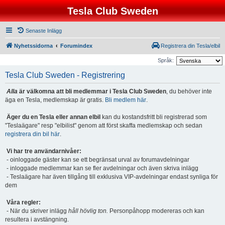
Tesla Club Sweden
Senaste Inlägg
Nyhetssidorna
Forumindex
Registrera din Tesla/elbil
Språk:
Tesla Club Sweden - Registrering
Alla
är välkomna att bli medlemmar i Tesla Club Sweden
, du behöver inte
äga en Tesla, medlemskap är gratis.
Bli medlem här
.
Äger du en Tesla eller annan elbil
kan du kostandsfritt bli registrerad som
"Teslaägare" resp "elbilist" genom att först skaffa medlemskap och sedan
registrera din bil här
.
Vi har tre användarnivåer:
- oinloggade gäster kan se ett begränsat urval av forumavdelningar
- inloggade medlemmar kan se fler avdelningar och även skriva inlägg
- Teslaägare har även tillgång till exklusiva VIP-avdelningar endast synliga för
dem
Våra regler:
- När du skriver inlägg
håll hövlig ton.
Personpåhopp modereras och kan
resultera i avstängning.