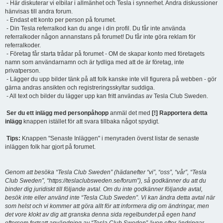
- Här diskuterar vi elbilar i allmänhet och Tesla i synnerhet. Andra diskussioner
hänvisas till andra forum.
- Endast ett konto per person på forumet.
- Din Tesla referralkod kan du ange i din profil. Du får inte använda
referralkoder någon annanstans på forumet! Du får inte göra reklam för
referralkoder.
- Företag får starta trådar på forumet - OM de skapar konto med företagets
namn som användarnamn och är tydliga med att de är företag, inte
privatperson.
- Lägger du upp bilder tänk på att folk kanske inte vill figurera på webben - gör
gärna andras ansikten och registreringsskyltar suddiga.
- All text och bilder du lägger upp kan fritt användas av Tesla Club Sweden.
Ser du ett inlägg med personpåhopp
anmäl det med
[!] Rapportera detta
inlägg
knappen istället för att svara tillbaka något spydigt.
Tips:
Knappen "Senaste Inläggen" i menyraden överst listar de senaste
inläggen folk har gjort på forumet.
Genom att besöka “Tesla Club Sweden” (hädanefter “vi”, “oss”, “vår”, “Tesla
Club Sweden”, “https://teslaclubsweden.se/forum”), så godkänner du att du
binder dig juridiskt till följande avtal. Om du inte godkänner följande avtal,
besök inte eller använd inte “Tesla Club Sweden”. Vi kan ändra detta avtal när
som helst och vi kommer att göra allt för att informera dig om ändringar, men
det vore klokt av dig att granska denna sida regelbundet på egen hand