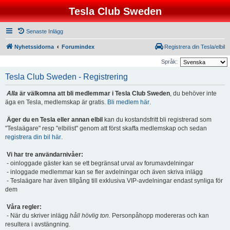
Tesla Club Sweden
Senaste Inlägg
Nyhetssidorna
Forumindex
Registrera din Tesla/elbil
Språk:
Tesla Club Sweden - Registrering
Alla
är välkomna att bli medlemmar i Tesla Club Sweden
, du behöver inte
äga en Tesla, medlemskap är gratis.
Bli medlem här
.
Äger du en Tesla eller annan elbil
kan du kostandsfritt bli registrerad som
"Teslaägare" resp "elbilist" genom att först skaffa medlemskap och sedan
registrera din bil här
.
Vi har tre användarnivåer:
- oinloggade gäster kan se ett begränsat urval av forumavdelningar
- inloggade medlemmar kan se fler avdelningar och även skriva inlägg
- Teslaägare har även tillgång till exklusiva VIP-avdelningar endast synliga för
dem
Våra regler:
- När du skriver inlägg
håll hövlig ton.
Personpåhopp modereras och kan
resultera i avstängning.