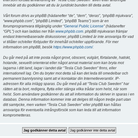
eftersom fortsatt användning av “Tesla Club Sweden” även efter ändringar
innebär att du godkänner att du är juridiskt bunden till detta avtal.
Vårt forum drivs av phpBB (hädanefter “de”, “dem”, “deras”, “phpBB mjukvara”,
“www.phpbb.com”, “phpBB Limited”, “phpBB Teams”) som är en
forumprogramvara tillgänglig under “
General Public License
” (hädanefter
“GPL”) och kan laddas ner från
www.phpbb.com
. phpBB mjukvaran främjar
endast Internetbaserade diskussioner, phpBB Limited är inte ansvariga för vad
vi tillåter och/eller förbjuder för innehåll och/eller uppförande. För mer
information om phpBB, besök
https://www.phpbb.com/
.
Du går med på att inte posta något grovt, obscent, vulgärt, förtalande, hatiskt,
hotande, sexuellt orienterat eller något annat material som kan bryta mot
lagarna i ditt land, lagar i landet där “Tesla Club Sweden” finns, eller
internationell lag. Om du bryter mot detta så kan det leda till omedelbar och
permanent bannlysning samt att vi kontaktar din Internetleverantör. IP-
adressen för alla inlägg sparas. Du går med på att “Tesla Club Sweden” har
rätten att ta bort, redigera, flytta eller stänga vilka trådar som helst, när som
helst. Som användare godkänner du att all information du skriver in sparas i en
databas. Denna information kommer inte att delges till någon tredje part utan
ditt samtycke, men varken “Tesla Club Sweden” eller phpBB kan hållas
ansvariga för eventuella intrångsförsök som kan leda till att information
komprometteras.