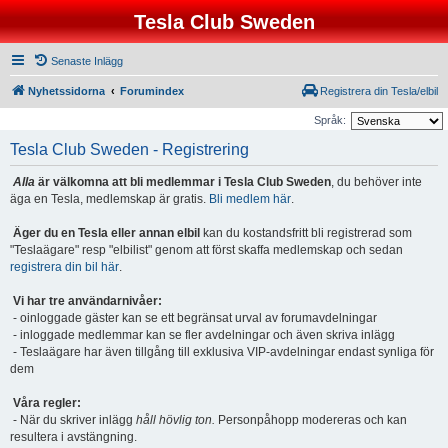
Tesla Club Sweden
Senaste Inlägg
Nyhetssidorna
Forumindex
Registrera din Tesla/elbil
Språk:
Tesla Club Sweden - Registrering
Alla
är välkomna att bli medlemmar i Tesla Club Sweden
, du behöver inte
äga en Tesla, medlemskap är gratis.
Bli medlem här
.
Äger du en Tesla eller annan elbil
kan du kostandsfritt bli registrerad som
"Teslaägare" resp "elbilist" genom att först skaffa medlemskap och sedan
registrera din bil här
.
Vi har tre användarnivåer:
- oinloggade gäster kan se ett begränsat urval av forumavdelningar
- inloggade medlemmar kan se fler avdelningar och även skriva inlägg
- Teslaägare har även tillgång till exklusiva VIP-avdelningar endast synliga för
dem
Våra regler:
- När du skriver inlägg
håll hövlig ton.
Personpåhopp modereras och kan
resultera i avstängning.