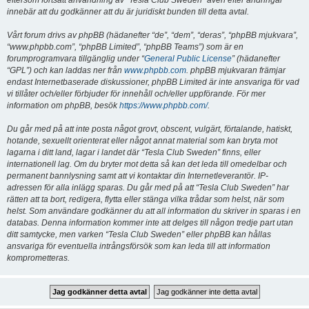
eftersom fortsatt användning av “Tesla Club Sweden” även efter ändringar
innebär att du godkänner att du är juridiskt bunden till detta avtal.
Vårt forum drivs av phpBB (hädanefter “de”, “dem”, “deras”, “phpBB mjukvara”,
“www.phpbb.com”, “phpBB Limited”, “phpBB Teams”) som är en
forumprogramvara tillgänglig under “
General Public License
” (hädanefter
“GPL”) och kan laddas ner från
www.phpbb.com
. phpBB mjukvaran främjar
endast Internetbaserade diskussioner, phpBB Limited är inte ansvariga för vad
vi tillåter och/eller förbjuder för innehåll och/eller uppförande. För mer
information om phpBB, besök
https://www.phpbb.com/
.
Du går med på att inte posta något grovt, obscent, vulgärt, förtalande, hatiskt,
hotande, sexuellt orienterat eller något annat material som kan bryta mot
lagarna i ditt land, lagar i landet där “Tesla Club Sweden” finns, eller
internationell lag. Om du bryter mot detta så kan det leda till omedelbar och
permanent bannlysning samt att vi kontaktar din Internetleverantör. IP-
adressen för alla inlägg sparas. Du går med på att “Tesla Club Sweden” har
rätten att ta bort, redigera, flytta eller stänga vilka trådar som helst, när som
helst. Som användare godkänner du att all information du skriver in sparas i en
databas. Denna information kommer inte att delges till någon tredje part utan
ditt samtycke, men varken “Tesla Club Sweden” eller phpBB kan hållas
ansvariga för eventuella intrångsförsök som kan leda till att information
komprometteras.