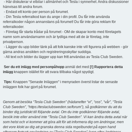
- Här diskuterar vi elbilar i allmänhet och Tesla i synnerhet. Andra diskussioner
hänvisas till andra forum.
- Endast ett konto per person på forumet.
- Din Tesla referralkod kan du ange i din profil. Du får inte använda
referralkoder någon annanstans på forumet! Du får inte göra reklam för
referralkoder.
- Företag får starta trådar på forumet - OM de skapar konto med företagets
namn som användarnamn och är tydliga med att de är företag, inte
privatperson.
- Lägger du upp bilder tänk på att folk kanske inte vill figurera på webben - gör
gärna andras ansikten och registreringsskyltar suddiga.
- All text och bilder du lägger upp kan fritt användas av Tesla Club Sweden.
Ser du ett inlägg med personpåhopp
anmäl det med
[!] Rapportera detta
inlägg
knappen istället för att svara tillbaka något spydigt.
Tips:
Knappen "Senaste Inläggen" i menyraden överst listar de senaste
inläggen folk har gjort på forumet.
Genom att besöka “Tesla Club Sweden” (hädanefter “vi”, “oss”, “vår”, “Tesla
Club Sweden”, “https://teslaclubsweden.se/forum”), så godkänner du att du
binder dig juridiskt till följande avtal. Om du inte godkänner följande avtal,
besök inte eller använd inte “Tesla Club Sweden”. Vi kan ändra detta avtal när
som helst och vi kommer att göra allt för att informera dig om ändringar, men
det vore klokt av dig att granska denna sida regelbundet på egen hand