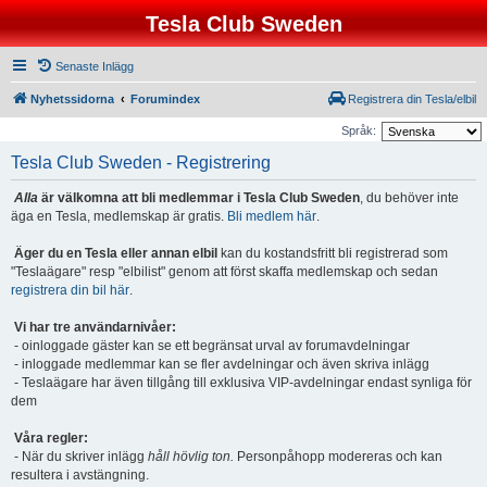
Tesla Club Sweden
Senaste Inlägg
Nyhetssidorna
Forumindex
Registrera din Tesla/elbil
Språk:
Tesla Club Sweden - Registrering
Alla
är välkomna att bli medlemmar i Tesla Club Sweden
, du behöver inte
äga en Tesla, medlemskap är gratis.
Bli medlem här
.
Äger du en Tesla eller annan elbil
kan du kostandsfritt bli registrerad som
"Teslaägare" resp "elbilist" genom att först skaffa medlemskap och sedan
registrera din bil här
.
Vi har tre användarnivåer:
- oinloggade gäster kan se ett begränsat urval av forumavdelningar
- inloggade medlemmar kan se fler avdelningar och även skriva inlägg
- Teslaägare har även tillgång till exklusiva VIP-avdelningar endast synliga för
dem
Våra regler:
- När du skriver inlägg
håll hövlig ton.
Personpåhopp modereras och kan
resultera i avstängning.