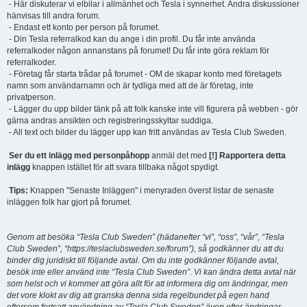
- Här diskuterar vi elbilar i allmänhet och Tesla i synnerhet. Andra diskussioner
hänvisas till andra forum.
- Endast ett konto per person på forumet.
- Din Tesla referralkod kan du ange i din profil. Du får inte använda
referralkoder någon annanstans på forumet! Du får inte göra reklam för
referralkoder.
- Företag får starta trådar på forumet - OM de skapar konto med företagets
namn som användarnamn och är tydliga med att de är företag, inte
privatperson.
- Lägger du upp bilder tänk på att folk kanske inte vill figurera på webben - gör
gärna andras ansikten och registreringsskyltar suddiga.
- All text och bilder du lägger upp kan fritt användas av Tesla Club Sweden.
Ser du ett inlägg med personpåhopp
anmäl det med
[!] Rapportera detta
inlägg
knappen istället för att svara tillbaka något spydigt.
Tips:
Knappen "Senaste Inläggen" i menyraden överst listar de senaste
inläggen folk har gjort på forumet.
Genom att besöka “Tesla Club Sweden” (hädanefter “vi”, “oss”, “vår”, “Tesla
Club Sweden”, “https://teslaclubsweden.se/forum”), så godkänner du att du
binder dig juridiskt till följande avtal. Om du inte godkänner följande avtal,
besök inte eller använd inte “Tesla Club Sweden”. Vi kan ändra detta avtal när
som helst och vi kommer att göra allt för att informera dig om ändringar, men
det vore klokt av dig att granska denna sida regelbundet på egen hand