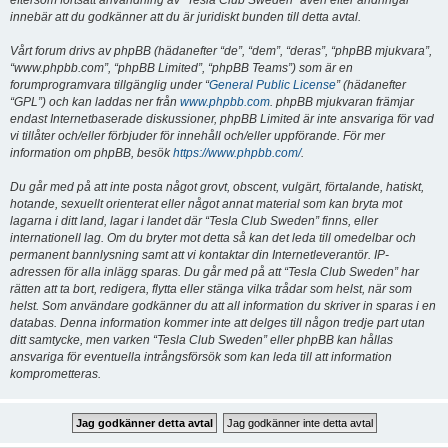
eftersom fortsatt användning av “Tesla Club Sweden” även efter ändringar
innebär att du godkänner att du är juridiskt bunden till detta avtal.
Vårt forum drivs av phpBB (hädanefter “de”, “dem”, “deras”, “phpBB mjukvara”,
“www.phpbb.com”, “phpBB Limited”, “phpBB Teams”) som är en
forumprogramvara tillgänglig under “
General Public License
” (hädanefter
“GPL”) och kan laddas ner från
www.phpbb.com
. phpBB mjukvaran främjar
endast Internetbaserade diskussioner, phpBB Limited är inte ansvariga för vad
vi tillåter och/eller förbjuder för innehåll och/eller uppförande. För mer
information om phpBB, besök
https://www.phpbb.com/
.
Du går med på att inte posta något grovt, obscent, vulgärt, förtalande, hatiskt,
hotande, sexuellt orienterat eller något annat material som kan bryta mot
lagarna i ditt land, lagar i landet där “Tesla Club Sweden” finns, eller
internationell lag. Om du bryter mot detta så kan det leda till omedelbar och
permanent bannlysning samt att vi kontaktar din Internetleverantör. IP-
adressen för alla inlägg sparas. Du går med på att “Tesla Club Sweden” har
rätten att ta bort, redigera, flytta eller stänga vilka trådar som helst, när som
helst. Som användare godkänner du att all information du skriver in sparas i en
databas. Denna information kommer inte att delges till någon tredje part utan
ditt samtycke, men varken “Tesla Club Sweden” eller phpBB kan hållas
ansvariga för eventuella intrångsförsök som kan leda till att information
komprometteras.