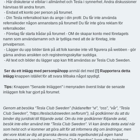
- Här diskuterar vi elbilar i allmänhet och Tesla i synnerhet. Andra diskussioner
hänvisas till andra forum.
- Endast ett konto per person på forumet.
- Din Tesla referralkod kan du ange i din profil. Du får inte använda
referralkoder någon annanstans på forumet! Du får inte göra reklam för
referralkoder.
- Företag får starta trådar på forumet - OM de skapar konto med företagets
namn som användarnamn och är tydliga med att de är företag, inte
privatperson.
- Lägger du upp bilder tänk på att folk kanske inte vill figurera på webben - gör
gärna andras ansikten och registreringsskyltar suddiga.
- All text och bilder du lägger upp kan fritt användas av Tesla Club Sweden.
Ser du ett inlägg med personpåhopp
anmäl det med
[!] Rapportera detta
inlägg
knappen istället för att svara tillbaka något spydigt.
Tips:
Knappen "Senaste Inläggen" i menyraden överst listar de senaste
inläggen folk har gjort på forumet.
Genom att besöka “Tesla Club Sweden” (hädanefter “vi”, “oss”, “vår”, “Tesla
Club Sweden”, “https://teslaclubsweden.se/forum”), så godkänner du att du
binder dig juridiskt till följande avtal. Om du inte godkänner följande avtal,
besök inte eller använd inte “Tesla Club Sweden”. Vi kan ändra detta avtal när
som helst och vi kommer att göra allt för att informera dig om ändringar, men
det vore klokt av dig att granska denna sida regelbundet på egen hand