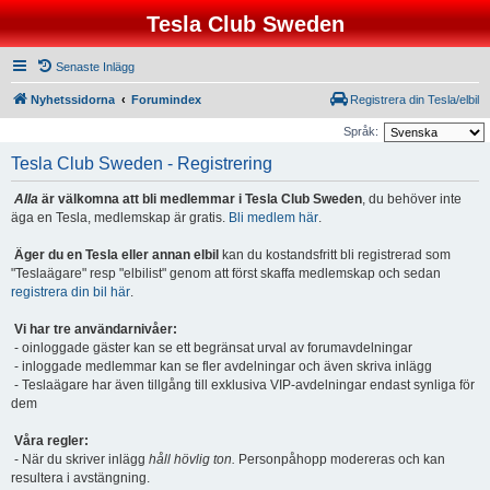
Tesla Club Sweden
Senaste Inlägg
Nyhetssidorna
Forumindex
Registrera din Tesla/elbil
Språk:
Tesla Club Sweden - Registrering
Alla
är välkomna att bli medlemmar i Tesla Club Sweden
, du behöver inte
äga en Tesla, medlemskap är gratis.
Bli medlem här
.
Äger du en Tesla eller annan elbil
kan du kostandsfritt bli registrerad som
"Teslaägare" resp "elbilist" genom att först skaffa medlemskap och sedan
registrera din bil här
.
Vi har tre användarnivåer:
- oinloggade gäster kan se ett begränsat urval av forumavdelningar
- inloggade medlemmar kan se fler avdelningar och även skriva inlägg
- Teslaägare har även tillgång till exklusiva VIP-avdelningar endast synliga för
dem
Våra regler:
- När du skriver inlägg
håll hövlig ton.
Personpåhopp modereras och kan
resultera i avstängning.