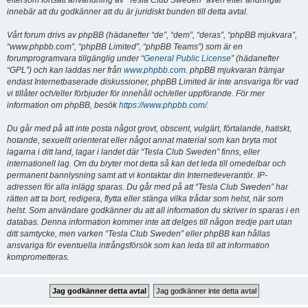
eftersom fortsatt användning av “Tesla Club Sweden” även efter ändringar
innebär att du godkänner att du är juridiskt bunden till detta avtal.
Vårt forum drivs av phpBB (hädanefter “de”, “dem”, “deras”, “phpBB mjukvara”,
“www.phpbb.com”, “phpBB Limited”, “phpBB Teams”) som är en
forumprogramvara tillgänglig under “
General Public License
” (hädanefter
“GPL”) och kan laddas ner från
www.phpbb.com
. phpBB mjukvaran främjar
endast Internetbaserade diskussioner, phpBB Limited är inte ansvariga för vad
vi tillåter och/eller förbjuder för innehåll och/eller uppförande. För mer
information om phpBB, besök
https://www.phpbb.com/
.
Du går med på att inte posta något grovt, obscent, vulgärt, förtalande, hatiskt,
hotande, sexuellt orienterat eller något annat material som kan bryta mot
lagarna i ditt land, lagar i landet där “Tesla Club Sweden” finns, eller
internationell lag. Om du bryter mot detta så kan det leda till omedelbar och
permanent bannlysning samt att vi kontaktar din Internetleverantör. IP-
adressen för alla inlägg sparas. Du går med på att “Tesla Club Sweden” har
rätten att ta bort, redigera, flytta eller stänga vilka trådar som helst, när som
helst. Som användare godkänner du att all information du skriver in sparas i en
databas. Denna information kommer inte att delges till någon tredje part utan
ditt samtycke, men varken “Tesla Club Sweden” eller phpBB kan hållas
ansvariga för eventuella intrångsförsök som kan leda till att information
komprometteras.