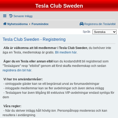
Tesla Club Sweden
Senaste Inlägg
Nyhetssidorna
Forumindex
Registrera din Tesla/elbil
Språk:
Tesla Club Sweden - Registrering
Alla
är välkomna att bli medlemmar i Tesla Club Sweden
, du behöver inte
äga en Tesla, medlemskap är gratis.
Bli medlem här
.
Äger du en Tesla eller annan elbil
kan du kostandsfritt bli registrerad som
"Teslaägare" resp "elbilist" genom att först skaffa medlemskap och sedan
registrera din bil här
.
Vi har tre användarnivåer:
- oinloggade gäster kan se ett begränsat urval av forumavdelningar
- inloggade medlemmar kan se fler avdelningar och även skriva inlägg
- Teslaägare har även tillgång till exklusiva VIP-avdelningar endast synliga för
dem
Våra regler:
- När du skriver inlägg
håll hövlig ton.
Personpåhopp modereras och kan
resultera i avstängning.