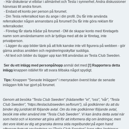
- Här diskuterar vi elbilar i allmänhet och Tesla i synnerhet. Andra diskussioner
hänvisas till andra forum.
- Endast ett konto per person på forumet.
- Din Tesla referralkod kan du ange i din profil. Du får inte använda
referralkoder någon annanstans på forumet! Du får inte göra reklam för
referralkoder.
- Företag får starta trådar på forumet - OM de skapar konto med företagets
namn som användarnamn och är tydliga med att de är företag, inte
privatperson.
- Lägger du upp bilder tänk på att folk kanske inte vill figurera på webben - gör
gärna andras ansikten och registreringsskyltar suddiga.
- All text och bilder du lägger upp kan fritt användas av Tesla Club Sweden.
Ser du ett inlägg med personpåhopp
anmäl det med
[!] Rapportera detta
inlägg
knappen istället för att svara tillbaka något spydigt.
Tips:
Knappen "Senaste Inläggen" i menyraden överst listar de senaste
inläggen folk har gjort på forumet.
Genom att besöka “Tesla Club Sweden” (hädanefter “vi”, “oss”, “vår”, “Tesla
Club Sweden”, “https://teslaclubsweden.se/forum”), så godkänner du att du
binder dig juridiskt till följande avtal. Om du inte godkänner följande avtal,
besök inte eller använd inte “Tesla Club Sweden”. Vi kan ändra detta avtal när
som helst och vi kommer att göra allt för att informera dig om ändringar, men
det vore klokt av dig att granska denna sida regelbundet på egen hand