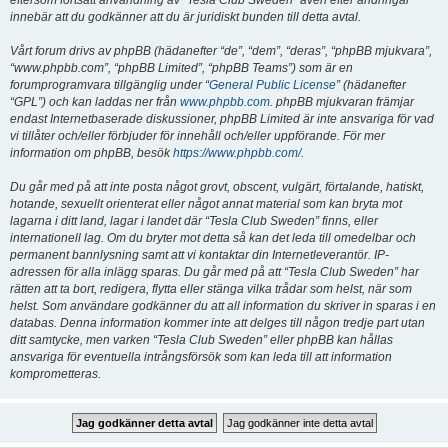
eftersom fortsatt användning av “Tesla Club Sweden” även efter ändringar
innebär att du godkänner att du är juridiskt bunden till detta avtal.
Vårt forum drivs av phpBB (hädanefter “de”, “dem”, “deras”, “phpBB mjukvara”,
“www.phpbb.com”, “phpBB Limited”, “phpBB Teams”) som är en
forumprogramvara tillgänglig under “
General Public License
” (hädanefter
“GPL”) och kan laddas ner från
www.phpbb.com
. phpBB mjukvaran främjar
endast Internetbaserade diskussioner, phpBB Limited är inte ansvariga för vad
vi tillåter och/eller förbjuder för innehåll och/eller uppförande. För mer
information om phpBB, besök
https://www.phpbb.com/
.
Du går med på att inte posta något grovt, obscent, vulgärt, förtalande, hatiskt,
hotande, sexuellt orienterat eller något annat material som kan bryta mot
lagarna i ditt land, lagar i landet där “Tesla Club Sweden” finns, eller
internationell lag. Om du bryter mot detta så kan det leda till omedelbar och
permanent bannlysning samt att vi kontaktar din Internetleverantör. IP-
adressen för alla inlägg sparas. Du går med på att “Tesla Club Sweden” har
rätten att ta bort, redigera, flytta eller stänga vilka trådar som helst, när som
helst. Som användare godkänner du att all information du skriver in sparas i en
databas. Denna information kommer inte att delges till någon tredje part utan
ditt samtycke, men varken “Tesla Club Sweden” eller phpBB kan hållas
ansvariga för eventuella intrångsförsök som kan leda till att information
komprometteras.