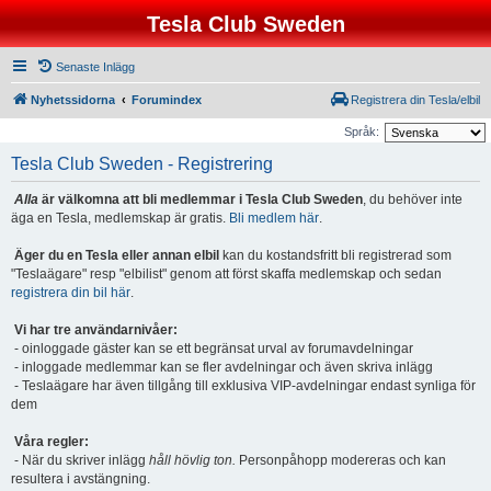
Tesla Club Sweden
Senaste Inlägg
Nyhetssidorna
Forumindex
Registrera din Tesla/elbil
Språk:
Tesla Club Sweden - Registrering
Alla
är välkomna att bli medlemmar i Tesla Club Sweden
, du behöver inte
äga en Tesla, medlemskap är gratis.
Bli medlem här
.
Äger du en Tesla eller annan elbil
kan du kostandsfritt bli registrerad som
"Teslaägare" resp "elbilist" genom att först skaffa medlemskap och sedan
registrera din bil här
.
Vi har tre användarnivåer:
- oinloggade gäster kan se ett begränsat urval av forumavdelningar
- inloggade medlemmar kan se fler avdelningar och även skriva inlägg
- Teslaägare har även tillgång till exklusiva VIP-avdelningar endast synliga för
dem
Våra regler:
- När du skriver inlägg
håll hövlig ton.
Personpåhopp modereras och kan
resultera i avstängning.