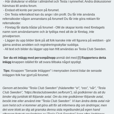
- Här diskuterar vi elbilar i allmänhet och Tesla i synnerhet. Andra diskussioner
hänvisas till andra forum.
- Endast ett konto per person på forumet.
- Din Tesla referralkod kan du ange i din profil. Du får inte använda
referralkoder någon annanstans på forumet! Du får inte göra reklam för
referralkoder.
- Företag får starta trådar på forumet - OM de skapar konto med företagets
namn som användarnamn och är tydliga med att de är företag, inte
privatperson.
- Lägger du upp bilder tänk på att folk kanske inte vill figurera på webben - gör
gärna andras ansikten och registreringsskyltar suddiga.
- All text och bilder du lägger upp kan fritt användas av Tesla Club Sweden.
Ser du ett inlägg med personpåhopp
anmäl det med
[!] Rapportera detta
inlägg
knappen istället för att svara tillbaka något spydigt.
Tips:
Knappen "Senaste Inläggen" i menyraden överst listar de senaste
inläggen folk har gjort på forumet.
Genom att besöka “Tesla Club Sweden” (hädanefter “vi”, “oss”, “vår”, “Tesla
Club Sweden”, “https://teslaclubsweden.se/forum”), så godkänner du att du
binder dig juridiskt till följande avtal. Om du inte godkänner följande avtal,
besök inte eller använd inte “Tesla Club Sweden”. Vi kan ändra detta avtal när
som helst och vi kommer att göra allt för att informera dig om ändringar, men
det vore klokt av dig att granska denna sida regelbundet på egen hand