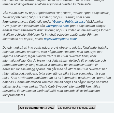
eftersom fortsatt användning av “Tesla Club Sweden” även efter ändringar
innebär att du godkänner att du är juridiskt bunden till detta avtal.
Vårt forum drivs av phpBB (hädanefter “de”, “dem”, “deras”, “phpBB mjukvara”,
“www.phpbb.com”, “phpBB Limited”, “phpBB Teams”) som är en
forumprogramvara tillgänglig under “
General Public License
” (hädanefter
“GPL”) och kan laddas ner från
www.phpbb.com
. phpBB mjukvaran främjar
endast Internetbaserade diskussioner, phpBB Limited är inte ansvariga för vad
vi tillåter och/eller förbjuder för innehåll och/eller uppförande. För mer
information om phpBB, besök
https://www.phpbb.com/
.
Du går med på att inte posta något grovt, obscent, vulgärt, förtalande, hatiskt,
hotande, sexuellt orienterat eller något annat material som kan bryta mot
lagarna i ditt land, lagar i landet där “Tesla Club Sweden” finns, eller
internationell lag. Om du bryter mot detta så kan det leda till omedelbar och
permanent bannlysning samt att vi kontaktar din Internetleverantör. IP-
adressen för alla inlägg sparas. Du går med på att “Tesla Club Sweden” har
rätten att ta bort, redigera, flytta eller stänga vilka trådar som helst, när som
helst. Som användare godkänner du att all information du skriver in sparas i en
databas. Denna information kommer inte att delges till någon tredje part utan
ditt samtycke, men varken “Tesla Club Sweden” eller phpBB kan hållas
ansvariga för eventuella intrångsförsök som kan leda till att information
komprometteras.