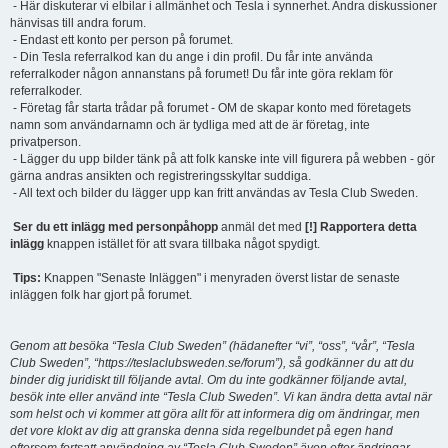
- Här diskuterar vi elbilar i allmänhet och Tesla i synnerhet. Andra diskussioner
hänvisas till andra forum.
- Endast ett konto per person på forumet.
- Din Tesla referralkod kan du ange i din profil. Du får inte använda
referralkoder någon annanstans på forumet! Du får inte göra reklam för
referralkoder.
- Företag får starta trådar på forumet - OM de skapar konto med företagets
namn som användarnamn och är tydliga med att de är företag, inte
privatperson.
- Lägger du upp bilder tänk på att folk kanske inte vill figurera på webben - gör
gärna andras ansikten och registreringsskyltar suddiga.
- All text och bilder du lägger upp kan fritt användas av Tesla Club Sweden.
Ser du ett inlägg med personpåhopp
anmäl det med
[!] Rapportera detta
inlägg
knappen istället för att svara tillbaka något spydigt.
Tips:
Knappen "Senaste Inläggen" i menyraden överst listar de senaste
inläggen folk har gjort på forumet.
Genom att besöka “Tesla Club Sweden” (hädanefter “vi”, “oss”, “vår”, “Tesla
Club Sweden”, “https://teslaclubsweden.se/forum”), så godkänner du att du
binder dig juridiskt till följande avtal. Om du inte godkänner följande avtal,
besök inte eller använd inte “Tesla Club Sweden”. Vi kan ändra detta avtal när
som helst och vi kommer att göra allt för att informera dig om ändringar, men
det vore klokt av dig att granska denna sida regelbundet på egen hand