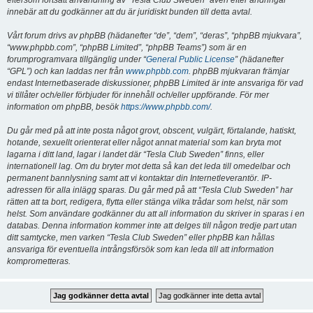
eftersom fortsatt användning av “Tesla Club Sweden” även efter ändringar
innebär att du godkänner att du är juridiskt bunden till detta avtal.
Vårt forum drivs av phpBB (hädanefter “de”, “dem”, “deras”, “phpBB mjukvara”,
“www.phpbb.com”, “phpBB Limited”, “phpBB Teams”) som är en
forumprogramvara tillgänglig under “
General Public License
” (hädanefter
“GPL”) och kan laddas ner från
www.phpbb.com
. phpBB mjukvaran främjar
endast Internetbaserade diskussioner, phpBB Limited är inte ansvariga för vad
vi tillåter och/eller förbjuder för innehåll och/eller uppförande. För mer
information om phpBB, besök
https://www.phpbb.com/
.
Du går med på att inte posta något grovt, obscent, vulgärt, förtalande, hatiskt,
hotande, sexuellt orienterat eller något annat material som kan bryta mot
lagarna i ditt land, lagar i landet där “Tesla Club Sweden” finns, eller
internationell lag. Om du bryter mot detta så kan det leda till omedelbar och
permanent bannlysning samt att vi kontaktar din Internetleverantör. IP-
adressen för alla inlägg sparas. Du går med på att “Tesla Club Sweden” har
rätten att ta bort, redigera, flytta eller stänga vilka trådar som helst, när som
helst. Som användare godkänner du att all information du skriver in sparas i en
databas. Denna information kommer inte att delges till någon tredje part utan
ditt samtycke, men varken “Tesla Club Sweden” eller phpBB kan hållas
ansvariga för eventuella intrångsförsök som kan leda till att information
komprometteras.