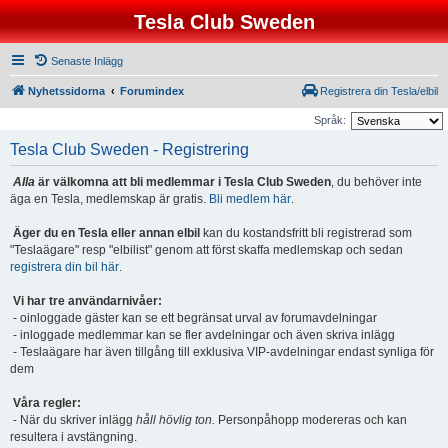
Tesla Club Sweden
Senaste Inlägg
Nyhetssidorna
Forumindex
Registrera din Tesla/elbil
Språk:
Tesla Club Sweden - Registrering
Alla
är välkomna att bli medlemmar i Tesla Club Sweden
, du behöver inte
äga en Tesla, medlemskap är gratis.
Bli medlem här
.
Äger du en Tesla eller annan elbil
kan du kostandsfritt bli registrerad som
"Teslaägare" resp "elbilist" genom att först skaffa medlemskap och sedan
registrera din bil här
.
Vi har tre användarnivåer:
- oinloggade gäster kan se ett begränsat urval av forumavdelningar
- inloggade medlemmar kan se fler avdelningar och även skriva inlägg
- Teslaägare har även tillgång till exklusiva VIP-avdelningar endast synliga för
dem
Våra regler:
- När du skriver inlägg
håll hövlig ton.
Personpåhopp modereras och kan
resultera i avstängning.