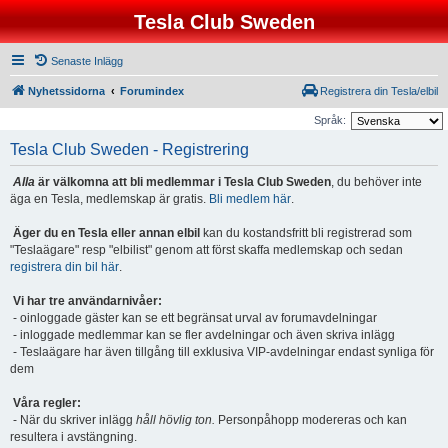
Tesla Club Sweden
Senaste Inlägg
Nyhetssidorna
Forumindex
Registrera din Tesla/elbil
Språk:
Tesla Club Sweden - Registrering
Alla
är välkomna att bli medlemmar i Tesla Club Sweden
, du behöver inte
äga en Tesla, medlemskap är gratis.
Bli medlem här
.
Äger du en Tesla eller annan elbil
kan du kostandsfritt bli registrerad som
"Teslaägare" resp "elbilist" genom att först skaffa medlemskap och sedan
registrera din bil här
.
Vi har tre användarnivåer:
- oinloggade gäster kan se ett begränsat urval av forumavdelningar
- inloggade medlemmar kan se fler avdelningar och även skriva inlägg
- Teslaägare har även tillgång till exklusiva VIP-avdelningar endast synliga för
dem
Våra regler:
- När du skriver inlägg
håll hövlig ton.
Personpåhopp modereras och kan
resultera i avstängning.