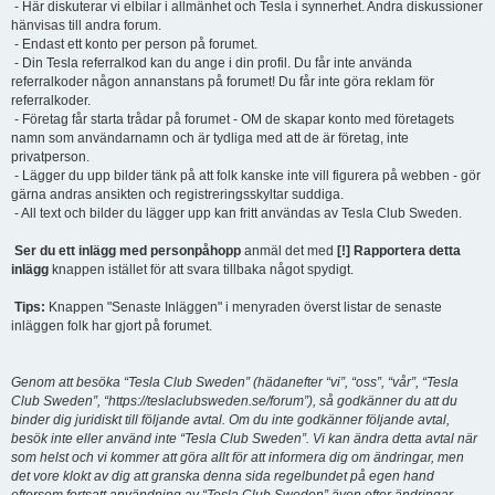
- Här diskuterar vi elbilar i allmänhet och Tesla i synnerhet. Andra diskussioner
hänvisas till andra forum.
- Endast ett konto per person på forumet.
- Din Tesla referralkod kan du ange i din profil. Du får inte använda
referralkoder någon annanstans på forumet! Du får inte göra reklam för
referralkoder.
- Företag får starta trådar på forumet - OM de skapar konto med företagets
namn som användarnamn och är tydliga med att de är företag, inte
privatperson.
- Lägger du upp bilder tänk på att folk kanske inte vill figurera på webben - gör
gärna andras ansikten och registreringsskyltar suddiga.
- All text och bilder du lägger upp kan fritt användas av Tesla Club Sweden.
Ser du ett inlägg med personpåhopp
anmäl det med
[!] Rapportera detta
inlägg
knappen istället för att svara tillbaka något spydigt.
Tips:
Knappen "Senaste Inläggen" i menyraden överst listar de senaste
inläggen folk har gjort på forumet.
Genom att besöka “Tesla Club Sweden” (hädanefter “vi”, “oss”, “vår”, “Tesla
Club Sweden”, “https://teslaclubsweden.se/forum”), så godkänner du att du
binder dig juridiskt till följande avtal. Om du inte godkänner följande avtal,
besök inte eller använd inte “Tesla Club Sweden”. Vi kan ändra detta avtal när
som helst och vi kommer att göra allt för att informera dig om ändringar, men
det vore klokt av dig att granska denna sida regelbundet på egen hand