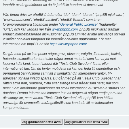
eftersom fortsatt användning av “Tesla Club Sweden” även efter ändringar
innebär att du godkänner att du är juridiskt bunden till detta avtal.
Vårt forum drivs av phpBB (hädanefter “de”, “dem”, “deras”, “phpBB mjukvara”,
“www.phpbb.com”, “phpBB Limited”, “phpBB Teams”) som är en
forumprogramvara tillgänglig under “
General Public License
” (hädanefter
“GPL”) och kan laddas ner från
www.phpbb.com
. phpBB mjukvaran främjar
endast Internetbaserade diskussioner, phpBB Limited är inte ansvariga för vad
vi tillåter och/eller förbjuder för innehåll och/eller uppförande. För mer
information om phpBB, besök
https://www.phpbb.com/
.
Du går med på att inte posta något grovt, obscent, vulgärt, förtalande, hatiskt,
hotande, sexuellt orienterat eller något annat material som kan bryta mot
lagarna i ditt land, lagar i landet där “Tesla Club Sweden” finns, eller
internationell lag. Om du bryter mot detta så kan det leda till omedelbar och
permanent bannlysning samt att vi kontaktar din Internetleverantör. IP-
adressen för alla inlägg sparas. Du går med på att “Tesla Club Sweden” har
rätten att ta bort, redigera, flytta eller stänga vilka trådar som helst, när som
helst. Som användare godkänner du att all information du skriver in sparas i en
databas. Denna information kommer inte att delges till någon tredje part utan
ditt samtycke, men varken “Tesla Club Sweden” eller phpBB kan hållas
ansvariga för eventuella intrångsförsök som kan leda till att information
komprometteras.