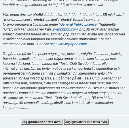
eftersom fortsatt användning av “Tesla Club Sweden” även efter ändringar
innebär att du godkänner att du är juridiskt bunden till detta avtal.
Vårt forum drivs av phpBB (hädanefter “de”, “dem”, “deras”, “phpBB mjukvara”,
“www.phpbb.com”, “phpBB Limited”, “phpBB Teams”) som är en
forumprogramvara tillgänglig under “
General Public License
” (hädanefter
“GPL”) och kan laddas ner från
www.phpbb.com
. phpBB mjukvaran främjar
endast Internetbaserade diskussioner, phpBB Limited är inte ansvariga för vad
vi tillåter och/eller förbjuder för innehåll och/eller uppförande. För mer
information om phpBB, besök
https://www.phpbb.com/
.
Du går med på att inte posta något grovt, obscent, vulgärt, förtalande, hatiskt,
hotande, sexuellt orienterat eller något annat material som kan bryta mot
lagarna i ditt land, lagar i landet där “Tesla Club Sweden” finns, eller
internationell lag. Om du bryter mot detta så kan det leda till omedelbar och
permanent bannlysning samt att vi kontaktar din Internetleverantör. IP-
adressen för alla inlägg sparas. Du går med på att “Tesla Club Sweden” har
rätten att ta bort, redigera, flytta eller stänga vilka trådar som helst, när som
helst. Som användare godkänner du att all information du skriver in sparas i en
databas. Denna information kommer inte att delges till någon tredje part utan
ditt samtycke, men varken “Tesla Club Sweden” eller phpBB kan hållas
ansvariga för eventuella intrångsförsök som kan leda till att information
komprometteras.