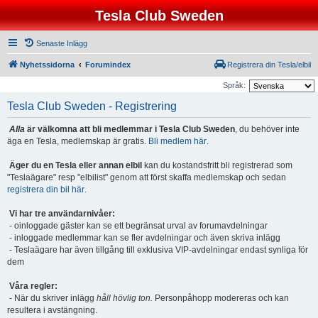
Tesla Club Sweden
Senaste Inlägg
Nyhetssidorna
Forumindex
Registrera din Tesla/elbil
Språk:
Tesla Club Sweden - Registrering
Alla
är välkomna att bli medlemmar i Tesla Club Sweden
, du behöver inte
äga en Tesla, medlemskap är gratis.
Bli medlem här
.
Äger du en Tesla eller annan elbil
kan du kostandsfritt bli registrerad som
"Teslaägare" resp "elbilist" genom att först skaffa medlemskap och sedan
registrera din bil här
.
Vi har tre användarnivåer:
- oinloggade gäster kan se ett begränsat urval av forumavdelningar
- inloggade medlemmar kan se fler avdelningar och även skriva inlägg
- Teslaägare har även tillgång till exklusiva VIP-avdelningar endast synliga för
dem
Våra regler:
- När du skriver inlägg
håll hövlig ton.
Personpåhopp modereras och kan
resultera i avstängning.