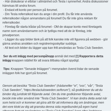
- Här diskuterar vi elbilar i allmänhet och Tesla i synnerhet. Andra diskussioner
hänvisas till andra forum.
- Endast ett konto per person på forumet.
- Din Tesla referralkod kan du ange i din profil. Du får inte använda
referralkoder någon annanstans på forumet! Du får inte göra reklam för
referralkoder.
- Företag får starta trådar på forumet - OM de skapar konto med företagets
namn som användarnamn och är tydliga med att de är företag, inte
privatperson.
- Lägger du upp bilder tänk på att folk kanske inte vill figurera på webben - gör
gärna andras ansikten och registreringsskyltar suddiga.
- All text och bilder du lägger upp kan fritt användas av Tesla Club Sweden.
Ser du ett inlägg med personpåhopp
anmäl det med
[!] Rapportera detta
inlägg
knappen istället för att svara tillbaka något spydigt.
Tips:
Knappen "Senaste Inläggen" i menyraden överst listar de senaste
inläggen folk har gjort på forumet.
Genom att besöka “Tesla Club Sweden” (hädanefter “vi”, “oss”, “vår”, “Tesla
Club Sweden”, “https://teslaclubsweden.se/forum”), så godkänner du att du
binder dig juridiskt till följande avtal. Om du inte godkänner följande avtal,
besök inte eller använd inte “Tesla Club Sweden”. Vi kan ändra detta avtal när
som helst och vi kommer att göra allt för att informera dig om ändringar, men
det vore klokt av dig att granska denna sida regelbundet på egen hand