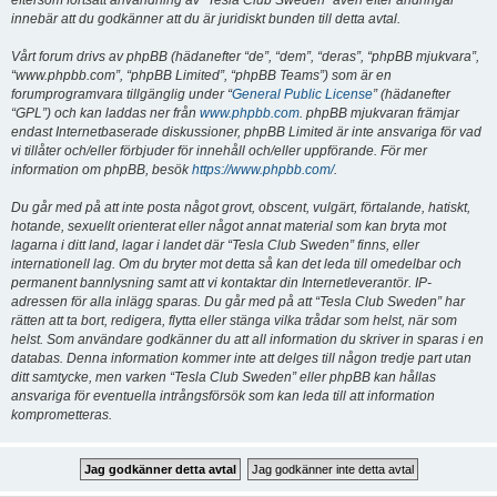
eftersom fortsatt användning av “Tesla Club Sweden” även efter ändringar
innebär att du godkänner att du är juridiskt bunden till detta avtal.
Vårt forum drivs av phpBB (hädanefter “de”, “dem”, “deras”, “phpBB mjukvara”,
“www.phpbb.com”, “phpBB Limited”, “phpBB Teams”) som är en
forumprogramvara tillgänglig under “
General Public License
” (hädanefter
“GPL”) och kan laddas ner från
www.phpbb.com
. phpBB mjukvaran främjar
endast Internetbaserade diskussioner, phpBB Limited är inte ansvariga för vad
vi tillåter och/eller förbjuder för innehåll och/eller uppförande. För mer
information om phpBB, besök
https://www.phpbb.com/
.
Du går med på att inte posta något grovt, obscent, vulgärt, förtalande, hatiskt,
hotande, sexuellt orienterat eller något annat material som kan bryta mot
lagarna i ditt land, lagar i landet där “Tesla Club Sweden” finns, eller
internationell lag. Om du bryter mot detta så kan det leda till omedelbar och
permanent bannlysning samt att vi kontaktar din Internetleverantör. IP-
adressen för alla inlägg sparas. Du går med på att “Tesla Club Sweden” har
rätten att ta bort, redigera, flytta eller stänga vilka trådar som helst, när som
helst. Som användare godkänner du att all information du skriver in sparas i en
databas. Denna information kommer inte att delges till någon tredje part utan
ditt samtycke, men varken “Tesla Club Sweden” eller phpBB kan hållas
ansvariga för eventuella intrångsförsök som kan leda till att information
komprometteras.