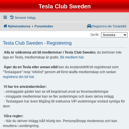
Tesla Club Sweden
Senaste Inlägg
Nyhetssidorna
Forumindex
Registrera din Tesla/elbil
Språk:
Tesla Club Sweden - Registrering
Alla
är välkomna att bli medlemmar i Tesla Club Sweden
, du behöver inte
äga en Tesla, medlemskap är gratis.
Bli medlem här
.
Äger du en Tesla eller annan elbil
kan du kostandsfritt bli registrerad som
"Teslaägare" resp "elbilist" genom att först skaffa medlemskap och sedan
registrera din bil här
.
Vi har tre användarnivåer:
- oinloggade gäster kan se ett begränsat urval av forumavdelningar
- inloggade medlemmar kan se fler avdelningar och även skriva inlägg
- Teslaägare har även tillgång till exklusiva VIP-avdelningar endast synliga för
dem
Våra regler:
- När du skriver inlägg
håll hövlig ton.
Personpåhopp modereras och kan
resultera i avstängning.