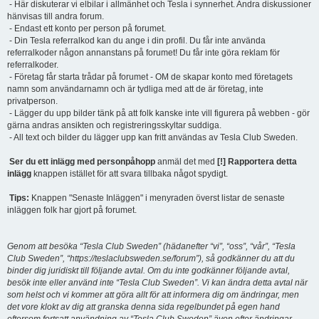
- Här diskuterar vi elbilar i allmänhet och Tesla i synnerhet. Andra diskussioner
hänvisas till andra forum.
- Endast ett konto per person på forumet.
- Din Tesla referralkod kan du ange i din profil. Du får inte använda
referralkoder någon annanstans på forumet! Du får inte göra reklam för
referralkoder.
- Företag får starta trådar på forumet - OM de skapar konto med företagets
namn som användarnamn och är tydliga med att de är företag, inte
privatperson.
- Lägger du upp bilder tänk på att folk kanske inte vill figurera på webben - gör
gärna andras ansikten och registreringsskyltar suddiga.
- All text och bilder du lägger upp kan fritt användas av Tesla Club Sweden.
Ser du ett inlägg med personpåhopp
anmäl det med
[!] Rapportera detta
inlägg
knappen istället för att svara tillbaka något spydigt.
Tips:
Knappen "Senaste Inläggen" i menyraden överst listar de senaste
inläggen folk har gjort på forumet.
Genom att besöka “Tesla Club Sweden” (hädanefter “vi”, “oss”, “vår”, “Tesla
Club Sweden”, “https://teslaclubsweden.se/forum”), så godkänner du att du
binder dig juridiskt till följande avtal. Om du inte godkänner följande avtal,
besök inte eller använd inte “Tesla Club Sweden”. Vi kan ändra detta avtal när
som helst och vi kommer att göra allt för att informera dig om ändringar, men
det vore klokt av dig att granska denna sida regelbundet på egen hand