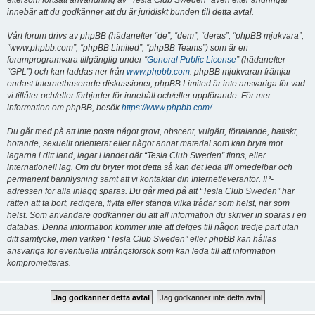
eftersom fortsatt användning av “Tesla Club Sweden” även efter ändringar
innebär att du godkänner att du är juridiskt bunden till detta avtal.
Vårt forum drivs av phpBB (hädanefter “de”, “dem”, “deras”, “phpBB mjukvara”,
“www.phpbb.com”, “phpBB Limited”, “phpBB Teams”) som är en
forumprogramvara tillgänglig under “
General Public License
” (hädanefter
“GPL”) och kan laddas ner från
www.phpbb.com
. phpBB mjukvaran främjar
endast Internetbaserade diskussioner, phpBB Limited är inte ansvariga för vad
vi tillåter och/eller förbjuder för innehåll och/eller uppförande. För mer
information om phpBB, besök
https://www.phpbb.com/
.
Du går med på att inte posta något grovt, obscent, vulgärt, förtalande, hatiskt,
hotande, sexuellt orienterat eller något annat material som kan bryta mot
lagarna i ditt land, lagar i landet där “Tesla Club Sweden” finns, eller
internationell lag. Om du bryter mot detta så kan det leda till omedelbar och
permanent bannlysning samt att vi kontaktar din Internetleverantör. IP-
adressen för alla inlägg sparas. Du går med på att “Tesla Club Sweden” har
rätten att ta bort, redigera, flytta eller stänga vilka trådar som helst, när som
helst. Som användare godkänner du att all information du skriver in sparas i en
databas. Denna information kommer inte att delges till någon tredje part utan
ditt samtycke, men varken “Tesla Club Sweden” eller phpBB kan hållas
ansvariga för eventuella intrångsförsök som kan leda till att information
komprometteras.