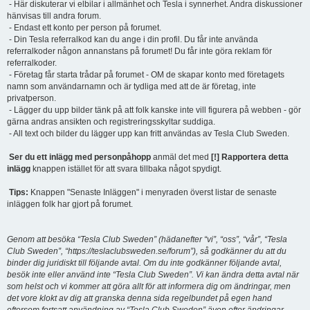
- Här diskuterar vi elbilar i allmänhet och Tesla i synnerhet. Andra diskussioner
hänvisas till andra forum.
- Endast ett konto per person på forumet.
- Din Tesla referralkod kan du ange i din profil. Du får inte använda
referralkoder någon annanstans på forumet! Du får inte göra reklam för
referralkoder.
- Företag får starta trådar på forumet - OM de skapar konto med företagets
namn som användarnamn och är tydliga med att de är företag, inte
privatperson.
- Lägger du upp bilder tänk på att folk kanske inte vill figurera på webben - gör
gärna andras ansikten och registreringsskyltar suddiga.
- All text och bilder du lägger upp kan fritt användas av Tesla Club Sweden.
Ser du ett inlägg med personpåhopp
anmäl det med
[!] Rapportera detta
inlägg
knappen istället för att svara tillbaka något spydigt.
Tips:
Knappen "Senaste Inläggen" i menyraden överst listar de senaste
inläggen folk har gjort på forumet.
Genom att besöka “Tesla Club Sweden” (hädanefter “vi”, “oss”, “vår”, “Tesla
Club Sweden”, “https://teslaclubsweden.se/forum”), så godkänner du att du
binder dig juridiskt till följande avtal. Om du inte godkänner följande avtal,
besök inte eller använd inte “Tesla Club Sweden”. Vi kan ändra detta avtal när
som helst och vi kommer att göra allt för att informera dig om ändringar, men
det vore klokt av dig att granska denna sida regelbundet på egen hand