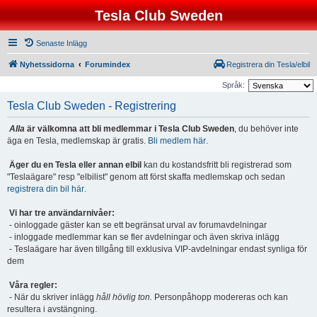
Tesla Club Sweden
Senaste Inlägg
Nyhetssidorna
Forumindex
Registrera din Tesla/elbil
Språk:
Tesla Club Sweden - Registrering
Alla
är välkomna att bli medlemmar i Tesla Club Sweden
, du behöver inte
äga en Tesla, medlemskap är gratis.
Bli medlem här
.
Äger du en Tesla eller annan elbil
kan du kostandsfritt bli registrerad som
"Teslaägare" resp "elbilist" genom att först skaffa medlemskap och sedan
registrera din bil här
.
Vi har tre användarnivåer:
- oinloggade gäster kan se ett begränsat urval av forumavdelningar
- inloggade medlemmar kan se fler avdelningar och även skriva inlägg
- Teslaägare har även tillgång till exklusiva VIP-avdelningar endast synliga för
dem
Våra regler:
- När du skriver inlägg
håll hövlig ton.
Personpåhopp modereras och kan
resultera i avstängning.