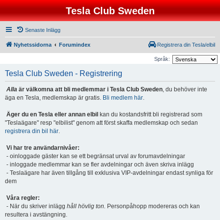
Tesla Club Sweden
Senaste Inlägg
Nyhetssidorna
Forumindex
Registrera din Tesla/elbil
Språk:
Tesla Club Sweden - Registrering
Alla
är välkomna att bli medlemmar i Tesla Club Sweden
, du behöver inte
äga en Tesla, medlemskap är gratis.
Bli medlem här
.
Äger du en Tesla eller annan elbil
kan du kostandsfritt bli registrerad som
"Teslaägare" resp "elbilist" genom att först skaffa medlemskap och sedan
registrera din bil här
.
Vi har tre användarnivåer:
- oinloggade gäster kan se ett begränsat urval av forumavdelningar
- inloggade medlemmar kan se fler avdelningar och även skriva inlägg
- Teslaägare har även tillgång till exklusiva VIP-avdelningar endast synliga för
dem
Våra regler:
- När du skriver inlägg
håll hövlig ton.
Personpåhopp modereras och kan
resultera i avstängning.