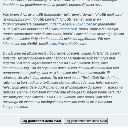
eftersom fortsatt användning av “Tesla Club Sweden” även efter ändringar
innebär att du godkänner att du är juridiskt bunden till detta avtal.
Vårt forum drivs av phpBB (hädanefter “de”, “dem”, “deras”, “phpBB mjukvara”,
“www.phpbb.com”, “phpBB Limited”, “phpBB Teams”) som är en
forumprogramvara tillgänglig under “
General Public License
” (hädanefter
“GPL”) och kan laddas ner från
www.phpbb.com
. phpBB mjukvaran främjar
endast Internetbaserade diskussioner, phpBB Limited är inte ansvariga för vad
vi tillåter och/eller förbjuder för innehåll och/eller uppförande. För mer
information om phpBB, besök
https://www.phpbb.com/
.
Du går med på att inte posta något grovt, obscent, vulgärt, förtalande, hatiskt,
hotande, sexuellt orienterat eller något annat material som kan bryta mot
lagarna i ditt land, lagar i landet där “Tesla Club Sweden” finns, eller
internationell lag. Om du bryter mot detta så kan det leda till omedelbar och
permanent bannlysning samt att vi kontaktar din Internetleverantör. IP-
adressen för alla inlägg sparas. Du går med på att “Tesla Club Sweden” har
rätten att ta bort, redigera, flytta eller stänga vilka trådar som helst, när som
helst. Som användare godkänner du att all information du skriver in sparas i en
databas. Denna information kommer inte att delges till någon tredje part utan
ditt samtycke, men varken “Tesla Club Sweden” eller phpBB kan hållas
ansvariga för eventuella intrångsförsök som kan leda till att information
komprometteras.