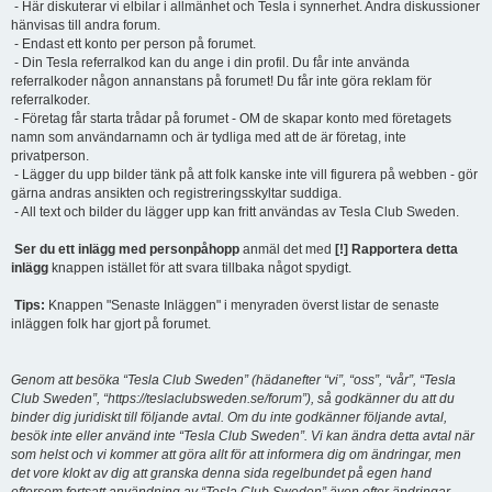
- Här diskuterar vi elbilar i allmänhet och Tesla i synnerhet. Andra diskussioner
hänvisas till andra forum.
- Endast ett konto per person på forumet.
- Din Tesla referralkod kan du ange i din profil. Du får inte använda
referralkoder någon annanstans på forumet! Du får inte göra reklam för
referralkoder.
- Företag får starta trådar på forumet - OM de skapar konto med företagets
namn som användarnamn och är tydliga med att de är företag, inte
privatperson.
- Lägger du upp bilder tänk på att folk kanske inte vill figurera på webben - gör
gärna andras ansikten och registreringsskyltar suddiga.
- All text och bilder du lägger upp kan fritt användas av Tesla Club Sweden.
Ser du ett inlägg med personpåhopp
anmäl det med
[!] Rapportera detta
inlägg
knappen istället för att svara tillbaka något spydigt.
Tips:
Knappen "Senaste Inläggen" i menyraden överst listar de senaste
inläggen folk har gjort på forumet.
Genom att besöka “Tesla Club Sweden” (hädanefter “vi”, “oss”, “vår”, “Tesla
Club Sweden”, “https://teslaclubsweden.se/forum”), så godkänner du att du
binder dig juridiskt till följande avtal. Om du inte godkänner följande avtal,
besök inte eller använd inte “Tesla Club Sweden”. Vi kan ändra detta avtal när
som helst och vi kommer att göra allt för att informera dig om ändringar, men
det vore klokt av dig att granska denna sida regelbundet på egen hand