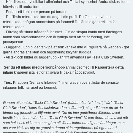
- Här diskuterar vi elbilar i allmänhet och Tesla i synnerhet. Andra diskussioner
hänvisas till andra forum.
- Endast ett konto per person på forumet.
- Din Tesla referralkod kan du ange i din profil. Du får inte använda
referralkoder någon annanstans på forumet! Du får inte göra reklam för
referralkoder.
- Företag får starta trådar på forumet - OM de skapar konto med företagets
namn som användarnamn och är tydliga med att de är företag, inte
privatperson.
- Lägger du upp bilder tänk på att folk kanske inte vill figurera på webben - gör
gärna andras ansikten och registreringsskyltar suddiga.
- All text och bilder du lägger upp kan fritt användas av Tesla Club Sweden.
Ser du ett inlägg med personpåhopp
anmäl det med
[!] Rapportera detta
inlägg
knappen istället för att svara tillbaka något spydigt.
Tips:
Knappen "Senaste Inläggen" i menyraden överst listar de senaste
inläggen folk har gjort på forumet.
Genom att besöka “Tesla Club Sweden” (hädanefter “vi”, “oss”, “vår”, “Tesla
Club Sweden”, “https://teslaclubsweden.se/forum”), så godkänner du att du
binder dig juridiskt till följande avtal. Om du inte godkänner följande avtal,
besök inte eller använd inte “Tesla Club Sweden”. Vi kan ändra detta avtal när
som helst och vi kommer att göra allt för att informera dig om ändringar, men
det vore klokt av dig att granska denna sida regelbundet på egen hand