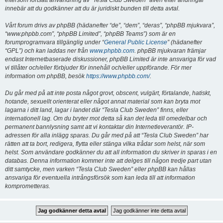
eftersom fortsatt användning av “Tesla Club Sweden” även efter ändringar
innebär att du godkänner att du är juridiskt bunden till detta avtal.
Vårt forum drivs av phpBB (hädanefter “de”, “dem”, “deras”, “phpBB mjukvara”,
“www.phpbb.com”, “phpBB Limited”, “phpBB Teams”) som är en
forumprogramvara tillgänglig under “
General Public License
” (hädanefter
“GPL”) och kan laddas ner från
www.phpbb.com
. phpBB mjukvaran främjar
endast Internetbaserade diskussioner, phpBB Limited är inte ansvariga för vad
vi tillåter och/eller förbjuder för innehåll och/eller uppförande. För mer
information om phpBB, besök
https://www.phpbb.com/
.
Du går med på att inte posta något grovt, obscent, vulgärt, förtalande, hatiskt,
hotande, sexuellt orienterat eller något annat material som kan bryta mot
lagarna i ditt land, lagar i landet där “Tesla Club Sweden” finns, eller
internationell lag. Om du bryter mot detta så kan det leda till omedelbar och
permanent bannlysning samt att vi kontaktar din Internetleverantör. IP-
adressen för alla inlägg sparas. Du går med på att “Tesla Club Sweden” har
rätten att ta bort, redigera, flytta eller stänga vilka trådar som helst, när som
helst. Som användare godkänner du att all information du skriver in sparas i en
databas. Denna information kommer inte att delges till någon tredje part utan
ditt samtycke, men varken “Tesla Club Sweden” eller phpBB kan hållas
ansvariga för eventuella intrångsförsök som kan leda till att information
komprometteras.