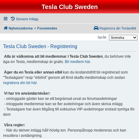
Tesla Club Sweden
Senaste Inlägg
Nyhetssidorna
Forumindex
Registrera din Tesla/elbil
Språk:
Tesla Club Sweden - Registrering
Alla
är välkomna att bli medlemmar i Tesla Club Sweden
, du behöver inte
äga en Tesla, medlemskap är gratis.
Bli medlem här
.
Äger du en Tesla eller annan elbil
kan du kostandsfritt bli registrerad som
"Teslaägare" resp "elbilist" genom att först skaffa medlemskap och sedan
registrera din bil här
.
Vi har tre användarnivåer:
- oinloggade gäster kan se ett begränsat urval av forumavdelningar
- inloggade medlemmar kan se fler avdelningar och även skriva inlägg
- Teslaägare har även tillgång till exklusiva VIP-avdelningar endast synliga för
dem
Våra regler:
- När du skriver inlägg
håll hövlig ton.
Personpåhopp modereras och kan
resultera i avstängning.