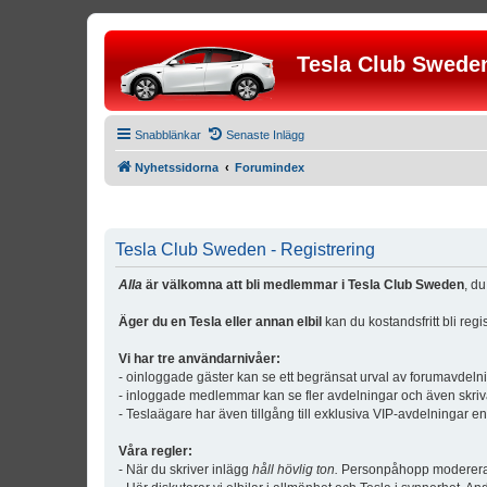
Tesla Club Swede
Snabblänkar
Senaste Inlägg
Nyhetssidorna
Forumindex
Tesla Club Sweden - Registrering
Alla
är välkomna att bli medlemmar i Tesla Club Sweden
, d
Äger du en Tesla eller annan elbil
kan du kostandsfritt bli reg
Vi har tre användarnivåer:
- oinloggade gäster kan se ett begränsat urval av forumavdeln
- inloggade medlemmar kan se fler avdelningar och även skriv
- Teslaägare har även tillgång till exklusiva VIP-avdelningar e
Våra regler:
- När du skriver inlägg
håll hövlig ton.
Personpåhopp modereras 