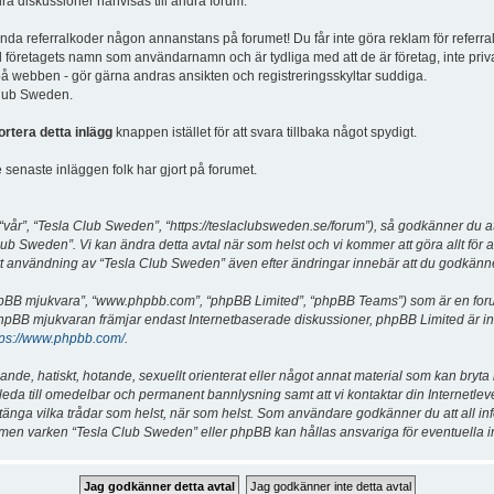
dra diskussioner hänvisas till andra forum.
vända referralkoder någon annanstans på forumet! Du får inte göra reklam för referra
d företagets namn som användarnamn och är tydliga med att de är företag, inte priv
a på webben - gör gärna andras ansikten och registreringsskyltar suddiga.
 Club Sweden.
ortera detta inlägg
knappen istället för att svara tillbaka något spydigt.
senaste inläggen folk har gjort på forumet.
år”, “Tesla Club Sweden”, “https://teslaclubsweden.se/forum”), så godkänner du att du
ub Sweden”. Vi kan ändra detta avtal när som helst och vi kommer att göra allt för a
användning av “Tesla Club Sweden” även efter ändringar innebär att du godkänner att
“phpBB mjukvara”, “www.phpbb.com”, “phpBB Limited”, “phpBB Teams”) som är en for
hpBB mjukvaran främjar endast Internetbaserade diskussioner, phpBB Limited är inte a
tps://www.phpbb.com/
.
lande, hatiskt, hotande, sexuellt orienterat eller något annat material som kan bryta
et leda till omedelbar och permanent bannlysning samt att vi kontaktar din Internetle
er stänga vilka trådar som helst, när som helst. Som användare godkänner du att all i
e, men varken “Tesla Club Sweden” eller phpBB kan hållas ansvariga för eventuella i