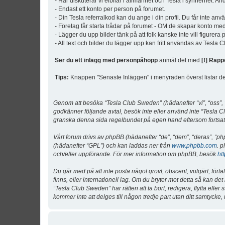
- Här diskuterar vi elbilar i allmänhet och Tesla i synnerhet. An
- Endast ett konto per person på forumet.
- Din Tesla referralkod kan du ange i din profil. Du får inte an
- Företag får starta trådar på forumet - OM de skapar konto me
- Lägger du upp bilder tänk på att folk kanske inte vill figurer
- All text och bilder du lägger upp kan fritt användas av Tesla
Ser du ett inlägg med personpåhopp
anmäl det med
[!] Rapp
Tips:
Knappen "Senaste Inläggen" i menyraden överst listar de 
Genom att besöka “Tesla Club Sweden” (hädanefter “vi”, “oss”, “v
godkänner följande avtal, besök inte eller använd inte “Tesla Cl
granska denna sida regelbundet på egen hand eftersom fortsatt 
Vårt forum drivs av phpBB (hädanefter “de”, “dem”, “deras”, 
(hädanefter “GPL”) och kan laddas ner från
www.phpbb.com
. p
och/eller uppförande. För mer information om phpBB, besök
ht
Du går med på att inte posta något grovt, obscent, vulgärt, förta
finns, eller internationell lag. Om du bryter mot detta så kan d
“Tesla Club Sweden” har rätten att ta bort, redigera, flytta ell
kommer inte att delges till någon tredje part utan ditt samtyck