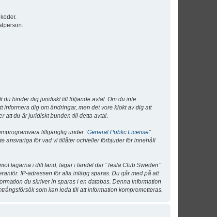
lkoder.
atperson.
 binder dig juridiskt till följande avtal. Om du inte
tt informera dig om ändringar, men det vore klokt av dig att
 du är juridiskt bunden till detta avtal.
umprogramvara tillgänglig under “
General Public License
”
nsvariga för vad vi tillåter och/eller förbjuder för innehåll
 mot lagarna i ditt land, lagar i landet där “Tesla Club Sweden”
verantör. IP-adressen för alla inlägg sparas. Du går med på att
nformation du skriver in sparas i en databas. Denna information
ntrångsförsök som kan leda till att information komprometteras.