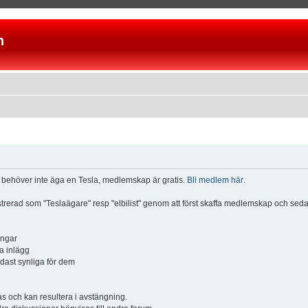
n
u behöver inte äga en Tesla, medlemskap är gratis.
Bli medlem här
.
istrerad som "Teslaägare" resp "elbilist" genom att först skaffa medlemskap och se
ingar
a inlägg
ndast synliga för dem
och kan resultera i avstängning.