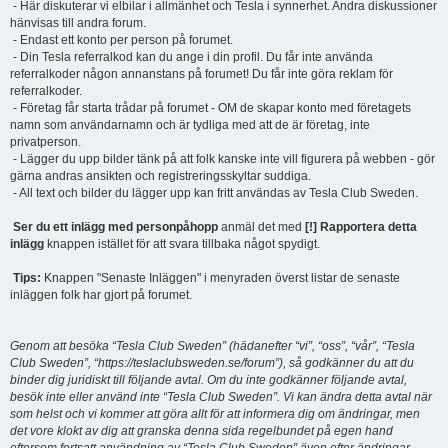
- Här diskuterar vi elbilar i allmänhet och Tesla i synnerhet. Andra diskussioner
hänvisas till andra forum.
- Endast ett konto per person på forumet.
- Din Tesla referralkod kan du ange i din profil. Du får inte använda
referralkoder någon annanstans på forumet! Du får inte göra reklam för
referralkoder.
- Företag får starta trådar på forumet - OM de skapar konto med företagets
namn som användarnamn och är tydliga med att de är företag, inte
privatperson.
- Lägger du upp bilder tänk på att folk kanske inte vill figurera på webben - gör
gärna andras ansikten och registreringsskyltar suddiga.
- All text och bilder du lägger upp kan fritt användas av Tesla Club Sweden.
Ser du ett inlägg med personpåhopp
anmäl det med
[!] Rapportera detta
inlägg
knappen istället för att svara tillbaka något spydigt.
Tips:
Knappen "Senaste Inläggen" i menyraden överst listar de senaste
inläggen folk har gjort på forumet.
Genom att besöka “Tesla Club Sweden” (hädanefter “vi”, “oss”, “vår”, “Tesla
Club Sweden”, “https://teslaclubsweden.se/forum”), så godkänner du att du
binder dig juridiskt till följande avtal. Om du inte godkänner följande avtal,
besök inte eller använd inte “Tesla Club Sweden”. Vi kan ändra detta avtal när
som helst och vi kommer att göra allt för att informera dig om ändringar, men
det vore klokt av dig att granska denna sida regelbundet på egen hand