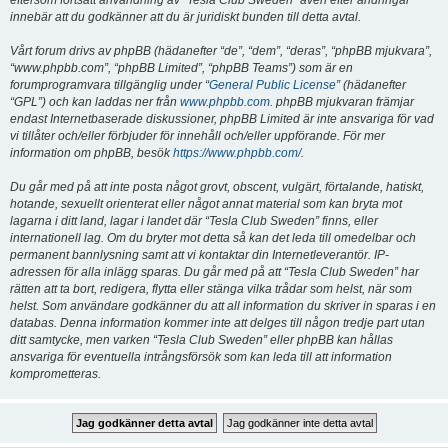
eftersom fortsatt användning av “Tesla Club Sweden” även efter ändringar
innebär att du godkänner att du är juridiskt bunden till detta avtal.
Vårt forum drivs av phpBB (hädanefter “de”, “dem”, “deras”, “phpBB mjukvara”,
“www.phpbb.com”, “phpBB Limited”, “phpBB Teams”) som är en
forumprogramvara tillgänglig under “
General Public License
” (hädanefter
“GPL”) och kan laddas ner från
www.phpbb.com
. phpBB mjukvaran främjar
endast Internetbaserade diskussioner, phpBB Limited är inte ansvariga för vad
vi tillåter och/eller förbjuder för innehåll och/eller uppförande. För mer
information om phpBB, besök
https://www.phpbb.com/
.
Du går med på att inte posta något grovt, obscent, vulgärt, förtalande, hatiskt,
hotande, sexuellt orienterat eller något annat material som kan bryta mot
lagarna i ditt land, lagar i landet där “Tesla Club Sweden” finns, eller
internationell lag. Om du bryter mot detta så kan det leda till omedelbar och
permanent bannlysning samt att vi kontaktar din Internetleverantör. IP-
adressen för alla inlägg sparas. Du går med på att “Tesla Club Sweden” har
rätten att ta bort, redigera, flytta eller stänga vilka trådar som helst, när som
helst. Som användare godkänner du att all information du skriver in sparas i en
databas. Denna information kommer inte att delges till någon tredje part utan
ditt samtycke, men varken “Tesla Club Sweden” eller phpBB kan hållas
ansvariga för eventuella intrångsförsök som kan leda till att information
komprometteras.