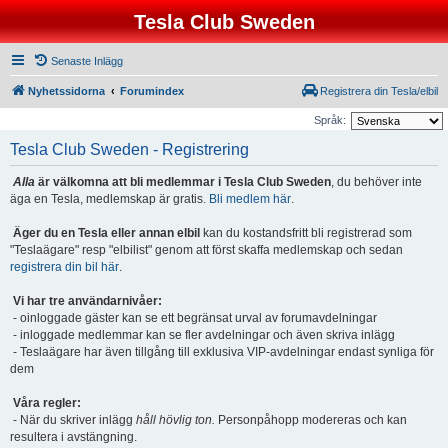
Tesla Club Sweden
Senaste Inlägg
Nyhetssidorna
Forumindex
Registrera din Tesla/elbil
Språk:
Tesla Club Sweden - Registrering
Alla
är välkomna att bli medlemmar i Tesla Club Sweden
, du behöver inte
äga en Tesla, medlemskap är gratis.
Bli medlem här
.
Äger du en Tesla eller annan elbil
kan du kostandsfritt bli registrerad som
"Teslaägare" resp "elbilist" genom att först skaffa medlemskap och sedan
registrera din bil här
.
Vi har tre användarnivåer:
- oinloggade gäster kan se ett begränsat urval av forumavdelningar
- inloggade medlemmar kan se fler avdelningar och även skriva inlägg
- Teslaägare har även tillgång till exklusiva VIP-avdelningar endast synliga för
dem
Våra regler:
- När du skriver inlägg
håll hövlig ton.
Personpåhopp modereras och kan
resultera i avstängning.