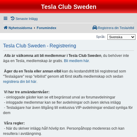
Tesla Club Sweden
Senaste Inlägg
Nyhetssidorna
Forumindex
Registrera din Tesla/elbil
Språk:
Tesla Club Sweden - Registrering
Alla
är välkomna att bli medlemmar i Tesla Club Sweden
, du behöver inte
äga en Tesla, medlemskap är gratis.
Bli medlem här
.
Äger du en Tesla eller annan elbil
kan du kostandsfritt bli registrerad som
"Teslaägare" resp "elbilist" genom att först skaffa medlemskap och sedan
registrera din bil här
.
Vi har tre användarnivåer:
- oinloggade gäster kan se ett begränsat urval av forumavdelningar
- inloggade medlemmar kan se fler avdelningar och även skriva inlägg
- Teslaägare har även tillgång till exklusiva VIP-avdelningar endast synliga för
dem
Våra regler:
- När du skriver inlägg
håll hövlig ton.
Personpåhopp modereras och kan
resultera i avstängning.