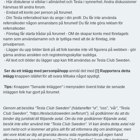
- Här diskuterar vi elbilar i allmänhet och Tesla i synnerhet. Andra diskussioner
hänvisas till andra forum.
- Endast ett konto per person på forumet.
- Din Tesla referralkod kan du ange i din profil. Du får inte använda
referralkoder någon annanstans på forumet! Du får inte göra reklam för
referralkoder.
- Företag får starta trådar på forumet - OM de skapar konto med företagets
namn som användarnamn och är tydliga med att de är företag, inte
privatperson.
- Lägger du upp bilder tänk på att folk kanske inte vill figurera på webben - gör
gärna andras ansikten och registreringsskyltar suddiga.
- All text och bilder du lägger upp kan fritt användas av Tesla Club Sweden.
Ser du ett inlägg med personpåhopp
anmäl det med
[!] Rapportera detta
inlägg
knappen istället för att svara tillbaka något spydigt.
Tips:
Knappen "Senaste Inläggen" i menyraden överst listar de senaste
inläggen folk har gjort på forumet.
Genom att besöka “Tesla Club Sweden” (hädanefter “vi”, “oss”, “vår”, “Tesla
Club Sweden”, “https://teslaclubsweden.se/forum”), så godkänner du att du
binder dig juridiskt till följande avtal. Om du inte godkänner följande avtal,
besök inte eller använd inte “Tesla Club Sweden”. Vi kan ändra detta avtal när
som helst och vi kommer att göra allt för att informera dig om ändringar, men
det vore klokt av dig att granska denna sida regelbundet på egen hand