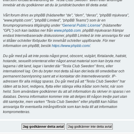
eftersom fortsatt användning av “Tesla Club Sweden” även efter ändringar
innebär att du godkänner att du är juridiskt bunden till detta avtal.
Vårt forum drivs av phpBB (hädanefter “de”, “dem”, “deras”, “phpBB mjukvara”,
“www.phpbb.com”, “phpBB Limited”, “phpBB Teams”) som är en
forumprogramvara tillgänglig under “
General Public License
” (hädanefter
“GPL”) och kan laddas ner från
www.phpbb.com
. phpBB mjukvaran främjar
endast Internetbaserade diskussioner, phpBB Limited är inte ansvariga för vad
vi tillåter och/eller förbjuder för innehåll och/eller uppförande. För mer
information om phpBB, besök
https://www.phpbb.com/
.
Du går med på att inte posta något grovt, obscent, vulgärt, förtalande, hatiskt,
hotande, sexuellt orienterat eller något annat material som kan bryta mot
lagarna i ditt land, lagar i landet där “Tesla Club Sweden” finns, eller
internationell lag. Om du bryter mot detta så kan det leda till omedelbar och
permanent bannlysning samt att vi kontaktar din Internetleverantör. IP-
adressen för alla inlägg sparas. Du går med på att “Tesla Club Sweden” har
rätten att ta bort, redigera, flytta eller stänga vilka trådar som helst, när som
helst. Som användare godkänner du att all information du skriver in sparas i en
databas. Denna information kommer inte att delges till någon tredje part utan
ditt samtycke, men varken “Tesla Club Sweden” eller phpBB kan hållas
ansvariga för eventuella intrångsförsök som kan leda till att information
komprometteras.