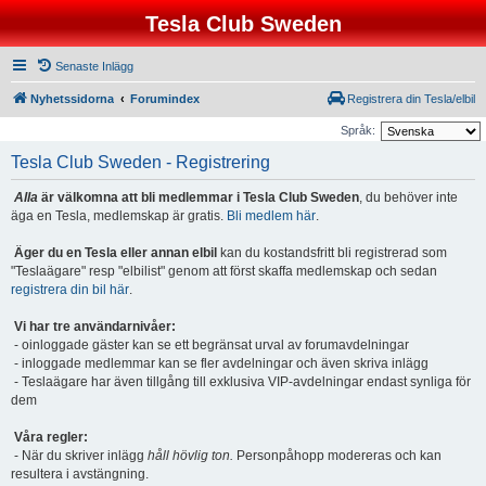
Tesla Club Sweden
Senaste Inlägg
Nyhetssidorna
Forumindex
Registrera din Tesla/elbil
Språk:
Tesla Club Sweden - Registrering
Alla
är välkomna att bli medlemmar i Tesla Club Sweden
, du behöver inte
äga en Tesla, medlemskap är gratis.
Bli medlem här
.
Äger du en Tesla eller annan elbil
kan du kostandsfritt bli registrerad som
"Teslaägare" resp "elbilist" genom att först skaffa medlemskap och sedan
registrera din bil här
.
Vi har tre användarnivåer:
- oinloggade gäster kan se ett begränsat urval av forumavdelningar
- inloggade medlemmar kan se fler avdelningar och även skriva inlägg
- Teslaägare har även tillgång till exklusiva VIP-avdelningar endast synliga för
dem
Våra regler:
- När du skriver inlägg
håll hövlig ton.
Personpåhopp modereras och kan
resultera i avstängning.