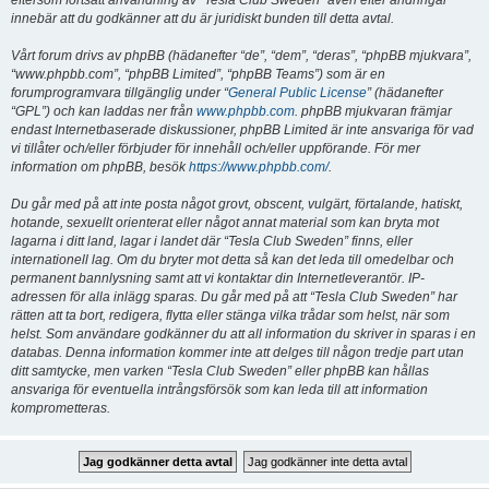
eftersom fortsatt användning av “Tesla Club Sweden” även efter ändringar
innebär att du godkänner att du är juridiskt bunden till detta avtal.
Vårt forum drivs av phpBB (hädanefter “de”, “dem”, “deras”, “phpBB mjukvara”,
“www.phpbb.com”, “phpBB Limited”, “phpBB Teams”) som är en
forumprogramvara tillgänglig under “
General Public License
” (hädanefter
“GPL”) och kan laddas ner från
www.phpbb.com
. phpBB mjukvaran främjar
endast Internetbaserade diskussioner, phpBB Limited är inte ansvariga för vad
vi tillåter och/eller förbjuder för innehåll och/eller uppförande. För mer
information om phpBB, besök
https://www.phpbb.com/
.
Du går med på att inte posta något grovt, obscent, vulgärt, förtalande, hatiskt,
hotande, sexuellt orienterat eller något annat material som kan bryta mot
lagarna i ditt land, lagar i landet där “Tesla Club Sweden” finns, eller
internationell lag. Om du bryter mot detta så kan det leda till omedelbar och
permanent bannlysning samt att vi kontaktar din Internetleverantör. IP-
adressen för alla inlägg sparas. Du går med på att “Tesla Club Sweden” har
rätten att ta bort, redigera, flytta eller stänga vilka trådar som helst, när som
helst. Som användare godkänner du att all information du skriver in sparas i en
databas. Denna information kommer inte att delges till någon tredje part utan
ditt samtycke, men varken “Tesla Club Sweden” eller phpBB kan hållas
ansvariga för eventuella intrångsförsök som kan leda till att information
komprometteras.