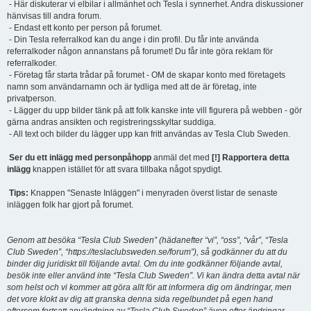
- Här diskuterar vi elbilar i allmänhet och Tesla i synnerhet. Andra diskussioner
hänvisas till andra forum.
- Endast ett konto per person på forumet.
- Din Tesla referralkod kan du ange i din profil. Du får inte använda
referralkoder någon annanstans på forumet! Du får inte göra reklam för
referralkoder.
- Företag får starta trådar på forumet - OM de skapar konto med företagets
namn som användarnamn och är tydliga med att de är företag, inte
privatperson.
- Lägger du upp bilder tänk på att folk kanske inte vill figurera på webben - gör
gärna andras ansikten och registreringsskyltar suddiga.
- All text och bilder du lägger upp kan fritt användas av Tesla Club Sweden.
Ser du ett inlägg med personpåhopp
anmäl det med
[!] Rapportera detta
inlägg
knappen istället för att svara tillbaka något spydigt.
Tips:
Knappen "Senaste Inläggen" i menyraden överst listar de senaste
inläggen folk har gjort på forumet.
Genom att besöka “Tesla Club Sweden” (hädanefter “vi”, “oss”, “vår”, “Tesla
Club Sweden”, “https://teslaclubsweden.se/forum”), så godkänner du att du
binder dig juridiskt till följande avtal. Om du inte godkänner följande avtal,
besök inte eller använd inte “Tesla Club Sweden”. Vi kan ändra detta avtal när
som helst och vi kommer att göra allt för att informera dig om ändringar, men
det vore klokt av dig att granska denna sida regelbundet på egen hand