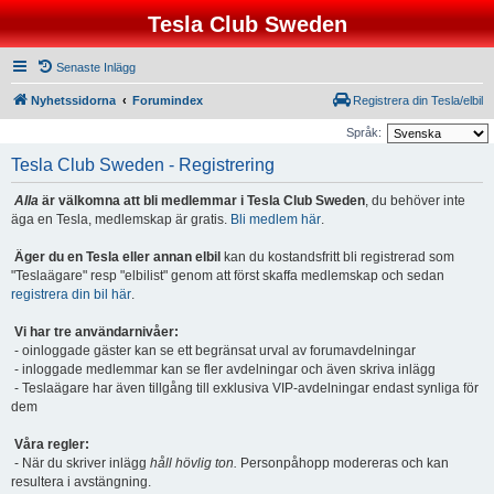
Tesla Club Sweden
Senaste Inlägg
Nyhetssidorna
Forumindex
Registrera din Tesla/elbil
Språk:
Tesla Club Sweden - Registrering
Alla
är välkomna att bli medlemmar i Tesla Club Sweden
, du behöver inte
äga en Tesla, medlemskap är gratis.
Bli medlem här
.
Äger du en Tesla eller annan elbil
kan du kostandsfritt bli registrerad som
"Teslaägare" resp "elbilist" genom att först skaffa medlemskap och sedan
registrera din bil här
.
Vi har tre användarnivåer:
- oinloggade gäster kan se ett begränsat urval av forumavdelningar
- inloggade medlemmar kan se fler avdelningar och även skriva inlägg
- Teslaägare har även tillgång till exklusiva VIP-avdelningar endast synliga för
dem
Våra regler:
- När du skriver inlägg
håll hövlig ton.
Personpåhopp modereras och kan
resultera i avstängning.