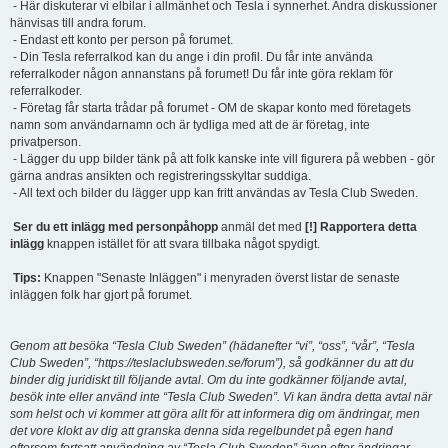
- Här diskuterar vi elbilar i allmänhet och Tesla i synnerhet. Andra diskussioner
hänvisas till andra forum.
- Endast ett konto per person på forumet.
- Din Tesla referralkod kan du ange i din profil. Du får inte använda
referralkoder någon annanstans på forumet! Du får inte göra reklam för
referralkoder.
- Företag får starta trådar på forumet - OM de skapar konto med företagets
namn som användarnamn och är tydliga med att de är företag, inte
privatperson.
- Lägger du upp bilder tänk på att folk kanske inte vill figurera på webben - gör
gärna andras ansikten och registreringsskyltar suddiga.
- All text och bilder du lägger upp kan fritt användas av Tesla Club Sweden.
Ser du ett inlägg med personpåhopp
anmäl det med
[!] Rapportera detta
inlägg
knappen istället för att svara tillbaka något spydigt.
Tips:
Knappen "Senaste Inläggen" i menyraden överst listar de senaste
inläggen folk har gjort på forumet.
Genom att besöka “Tesla Club Sweden” (hädanefter “vi”, “oss”, “vår”, “Tesla
Club Sweden”, “https://teslaclubsweden.se/forum”), så godkänner du att du
binder dig juridiskt till följande avtal. Om du inte godkänner följande avtal,
besök inte eller använd inte “Tesla Club Sweden”. Vi kan ändra detta avtal när
som helst och vi kommer att göra allt för att informera dig om ändringar, men
det vore klokt av dig att granska denna sida regelbundet på egen hand