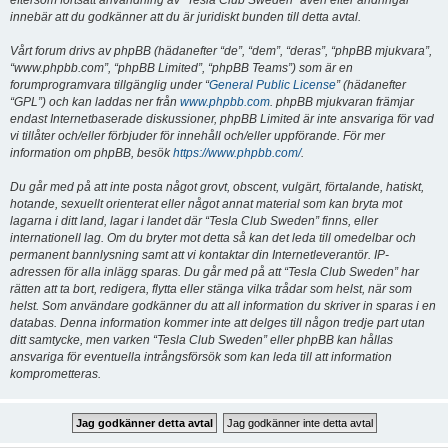
eftersom fortsatt användning av “Tesla Club Sweden” även efter ändringar
innebär att du godkänner att du är juridiskt bunden till detta avtal.
Vårt forum drivs av phpBB (hädanefter “de”, “dem”, “deras”, “phpBB mjukvara”,
“www.phpbb.com”, “phpBB Limited”, “phpBB Teams”) som är en
forumprogramvara tillgänglig under “
General Public License
” (hädanefter
“GPL”) och kan laddas ner från
www.phpbb.com
. phpBB mjukvaran främjar
endast Internetbaserade diskussioner, phpBB Limited är inte ansvariga för vad
vi tillåter och/eller förbjuder för innehåll och/eller uppförande. För mer
information om phpBB, besök
https://www.phpbb.com/
.
Du går med på att inte posta något grovt, obscent, vulgärt, förtalande, hatiskt,
hotande, sexuellt orienterat eller något annat material som kan bryta mot
lagarna i ditt land, lagar i landet där “Tesla Club Sweden” finns, eller
internationell lag. Om du bryter mot detta så kan det leda till omedelbar och
permanent bannlysning samt att vi kontaktar din Internetleverantör. IP-
adressen för alla inlägg sparas. Du går med på att “Tesla Club Sweden” har
rätten att ta bort, redigera, flytta eller stänga vilka trådar som helst, när som
helst. Som användare godkänner du att all information du skriver in sparas i en
databas. Denna information kommer inte att delges till någon tredje part utan
ditt samtycke, men varken “Tesla Club Sweden” eller phpBB kan hållas
ansvariga för eventuella intrångsförsök som kan leda till att information
komprometteras.