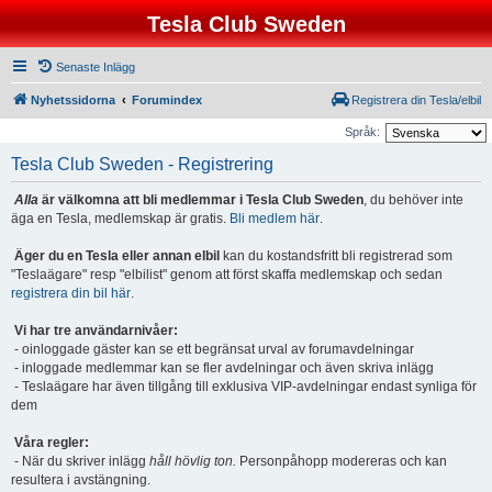
Tesla Club Sweden
Senaste Inlägg
Nyhetssidorna
Forumindex
Registrera din Tesla/elbil
Språk:
Tesla Club Sweden - Registrering
Alla
är välkomna att bli medlemmar i Tesla Club Sweden
, du behöver inte
äga en Tesla, medlemskap är gratis.
Bli medlem här
.
Äger du en Tesla eller annan elbil
kan du kostandsfritt bli registrerad som
"Teslaägare" resp "elbilist" genom att först skaffa medlemskap och sedan
registrera din bil här
.
Vi har tre användarnivåer:
- oinloggade gäster kan se ett begränsat urval av forumavdelningar
- inloggade medlemmar kan se fler avdelningar och även skriva inlägg
- Teslaägare har även tillgång till exklusiva VIP-avdelningar endast synliga för
dem
Våra regler:
- När du skriver inlägg
håll hövlig ton.
Personpåhopp modereras och kan
resultera i avstängning.