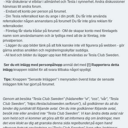
- Här diskuterar vi elbilar i allmänhet och Tesla i synnerhet. Andra diskussioner
hänvisas till andra forum.
- Endast ett konto per person på forumet.
- Din Tesla referralkod kan du ange i din profil. Du får inte använda
referralkoder någon annanstans på forumet! Du får inte göra reklam för
referralkoder.
- Företag får starta trådar på forumet - OM de skapar konto med företagets
namn som användarnamn och är tydliga med att de är företag, inte
privatperson.
- Lägger du upp bilder tänk på att folk kanske inte vill figurera på webben - gör
gärna andras ansikten och registreringsskyltar suddiga.
- All text och bilder du lägger upp kan fritt användas av Tesla Club Sweden.
Ser du ett inlägg med personpåhopp
anmäl det med
[!] Rapportera detta
inlägg
knappen istället för att svara tillbaka något spydigt.
Tips:
Knappen "Senaste Inläggen" i menyraden överst listar de senaste
inläggen folk har gjort på forumet.
Genom att besöka “Tesla Club Sweden” (hädanefter “vi”, “oss”, “vår”, “Tesla
Club Sweden”, “https://teslaclubsweden.se/forum”), så godkänner du att du
binder dig juridiskt till följande avtal. Om du inte godkänner följande avtal,
besök inte eller använd inte “Tesla Club Sweden”. Vi kan ändra detta avtal när
som helst och vi kommer att göra allt för att informera dig om ändringar, men
det vore klokt av dig att granska denna sida regelbundet på egen hand