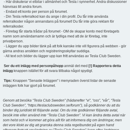
- Här diskuterar vi elbilar i allmänhet och Tesla i synnerhet. Andra diskussioner
hänvisas till andra forum.
- Endast ett konto per person på forumet.
- Din Tesla referralkod kan du ange i din profil. Du får inte använda
referralkoder någon annanstans på forumet! Du får inte göra reklam för
referralkoder.
- Företag får starta trådar på forumet - OM de skapar konto med företagets
namn som användarnamn och är tydliga med att de är företag, inte
privatperson.
- Lägger du upp bilder tänk på att folk kanske inte vill figurera på webben - gör
gärna andras ansikten och registreringsskyltar suddiga.
- All text och bilder du lägger upp kan fritt användas av Tesla Club Sweden.
Ser du ett inlägg med personpåhopp
anmäl det med
[!] Rapportera detta
inlägg
knappen istället för att svara tillbaka något spydigt.
Tips:
Knappen "Senaste Inläggen" i menyraden överst listar de senaste
inläggen folk har gjort på forumet.
Genom att besöka “Tesla Club Sweden” (hädanefter “vi”, “oss”, “vår”, “Tesla
Club Sweden”, “https://teslaclubsweden.se/forum”), så godkänner du att du
binder dig juridiskt till följande avtal. Om du inte godkänner följande avtal,
besök inte eller använd inte “Tesla Club Sweden”. Vi kan ändra detta avtal när
som helst och vi kommer att göra allt för att informera dig om ändringar, men
det vore klokt av dig att granska denna sida regelbundet på egen hand