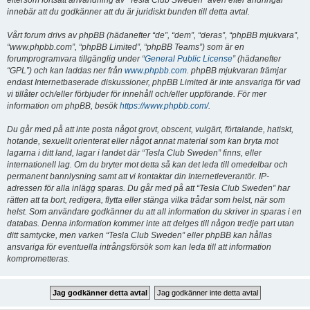
eftersom fortsatt användning av “Tesla Club Sweden” även efter ändringar
innebär att du godkänner att du är juridiskt bunden till detta avtal.
Vårt forum drivs av phpBB (hädanefter “de”, “dem”, “deras”, “phpBB mjukvara”,
“www.phpbb.com”, “phpBB Limited”, “phpBB Teams”) som är en
forumprogramvara tillgänglig under “
General Public License
” (hädanefter
“GPL”) och kan laddas ner från
www.phpbb.com
. phpBB mjukvaran främjar
endast Internetbaserade diskussioner, phpBB Limited är inte ansvariga för vad
vi tillåter och/eller förbjuder för innehåll och/eller uppförande. För mer
information om phpBB, besök
https://www.phpbb.com/
.
Du går med på att inte posta något grovt, obscent, vulgärt, förtalande, hatiskt,
hotande, sexuellt orienterat eller något annat material som kan bryta mot
lagarna i ditt land, lagar i landet där “Tesla Club Sweden” finns, eller
internationell lag. Om du bryter mot detta så kan det leda till omedelbar och
permanent bannlysning samt att vi kontaktar din Internetleverantör. IP-
adressen för alla inlägg sparas. Du går med på att “Tesla Club Sweden” har
rätten att ta bort, redigera, flytta eller stänga vilka trådar som helst, när som
helst. Som användare godkänner du att all information du skriver in sparas i en
databas. Denna information kommer inte att delges till någon tredje part utan
ditt samtycke, men varken “Tesla Club Sweden” eller phpBB kan hållas
ansvariga för eventuella intrångsförsök som kan leda till att information
komprometteras.