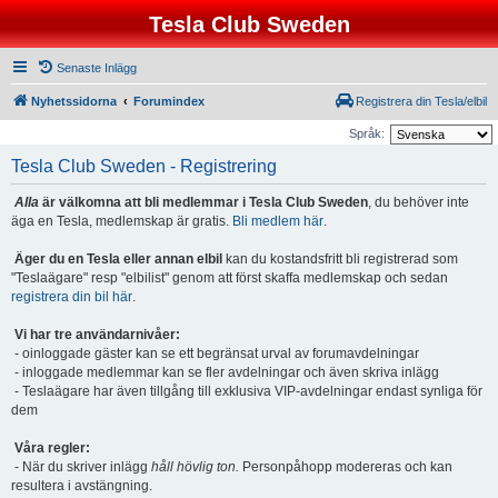
Tesla Club Sweden
Senaste Inlägg
Nyhetssidorna
Forumindex
Registrera din Tesla/elbil
Språk:
Tesla Club Sweden - Registrering
Alla
är välkomna att bli medlemmar i Tesla Club Sweden
, du behöver inte
äga en Tesla, medlemskap är gratis.
Bli medlem här
.
Äger du en Tesla eller annan elbil
kan du kostandsfritt bli registrerad som
"Teslaägare" resp "elbilist" genom att först skaffa medlemskap och sedan
registrera din bil här
.
Vi har tre användarnivåer:
- oinloggade gäster kan se ett begränsat urval av forumavdelningar
- inloggade medlemmar kan se fler avdelningar och även skriva inlägg
- Teslaägare har även tillgång till exklusiva VIP-avdelningar endast synliga för
dem
Våra regler:
- När du skriver inlägg
håll hövlig ton.
Personpåhopp modereras och kan
resultera i avstängning.