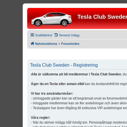
Tesla Club Swede
Snabblänkar
Senaste Inlägg
Nyhetssidorna
Forumindex
Tesla Club Sweden - Registrering
Alla
är välkomna att bli medlemmar i Tesla Club Sweden
, d
Äger du en Tesla eller annan elbil
kan du kostandsfritt bli reg
Vi har tre användarnivåer:
- oinloggade gäster kan se ett begränsat urval av forumavdeln
- inloggade medlemmar kan se fler avdelningar och även skriv
- Teslaägare har även tillgång till exklusiva VIP-avdelningar e
Våra regler:
- När du skriver inlägg
håll hövlig ton.
Personpåhopp modereras 