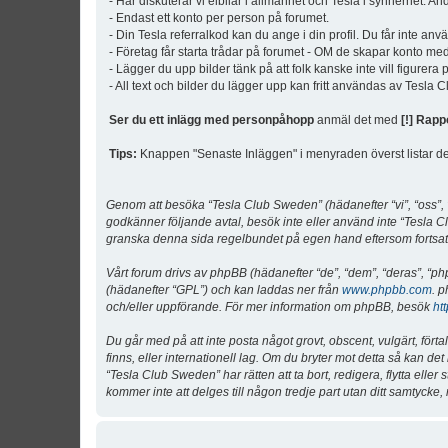
- Här diskuterar vi elbilar i allmänhet och Tesla i synnerhet. An
- Endast ett konto per person på forumet.
- Din Tesla referralkod kan du ange i din profil. Du får inte an
- Företag får starta trådar på forumet - OM de skapar konto me
- Lägger du upp bilder tänk på att folk kanske inte vill figurer
- All text och bilder du lägger upp kan fritt användas av Tesla
Ser du ett inlägg med personpåhopp
anmäl det med
[!] Rapp
Tips:
Knappen "Senaste Inläggen" i menyraden överst listar de 
Genom att besöka “Tesla Club Sweden” (hädanefter “vi”, “oss”, “v
godkänner följande avtal, besök inte eller använd inte “Tesla Cl
granska denna sida regelbundet på egen hand eftersom fortsatt 
Vårt forum drivs av phpBB (hädanefter “de”, “dem”, “deras”, 
(hädanefter “GPL”) och kan laddas ner från
www.phpbb.com
. p
och/eller uppförande. För mer information om phpBB, besök
ht
Du går med på att inte posta något grovt, obscent, vulgärt, förta
finns, eller internationell lag. Om du bryter mot detta så kan d
“Tesla Club Sweden” har rätten att ta bort, redigera, flytta ell
kommer inte att delges till någon tredje part utan ditt samtyck