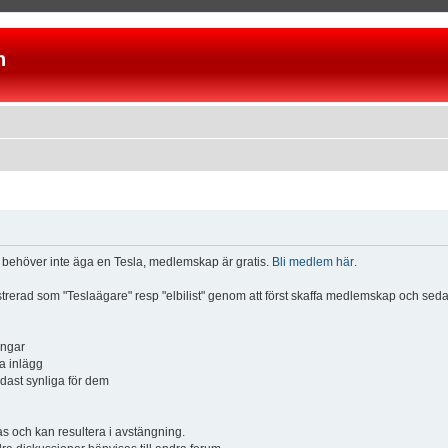
n
u behöver inte äga en Tesla, medlemskap är gratis.
Bli medlem här
.
istrerad som "Teslaägare" resp "elbilist" genom att först skaffa medlemskap och se
ingar
a inlägg
ndast synliga för dem
och kan resultera i avstängning.