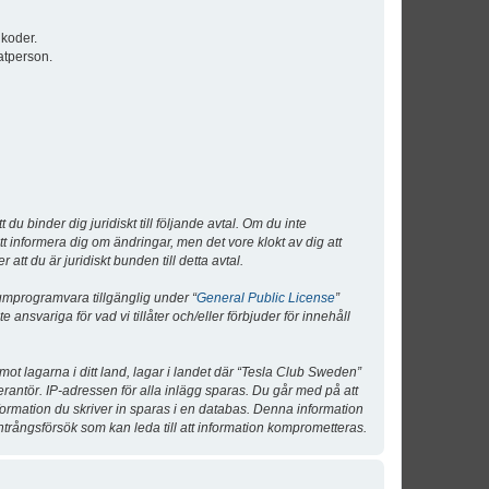
lkoder.
atperson.
 binder dig juridiskt till följande avtal. Om du inte
tt informera dig om ändringar, men det vore klokt av dig att
 du är juridiskt bunden till detta avtal.
umprogramvara tillgänglig under “
General Public License
”
nsvariga för vad vi tillåter och/eller förbjuder för innehåll
 mot lagarna i ditt land, lagar i landet där “Tesla Club Sweden”
verantör. IP-adressen för alla inlägg sparas. Du går med på att
nformation du skriver in sparas i en databas. Denna information
ntrångsförsök som kan leda till att information komprometteras.