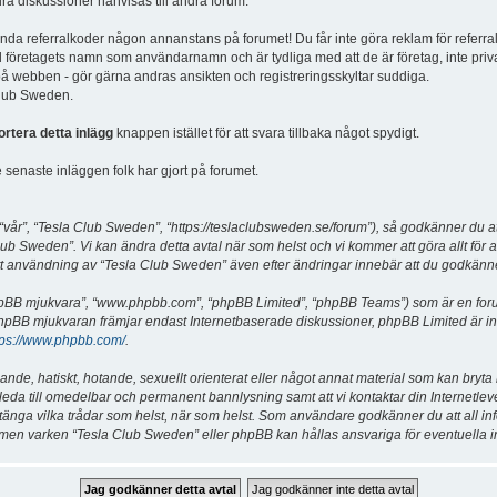
dra diskussioner hänvisas till andra forum.
vända referralkoder någon annanstans på forumet! Du får inte göra reklam för referra
d företagets namn som användarnamn och är tydliga med att de är företag, inte priv
a på webben - gör gärna andras ansikten och registreringsskyltar suddiga.
 Club Sweden.
ortera detta inlägg
knappen istället för att svara tillbaka något spydigt.
senaste inläggen folk har gjort på forumet.
år”, “Tesla Club Sweden”, “https://teslaclubsweden.se/forum”), så godkänner du att du
ub Sweden”. Vi kan ändra detta avtal när som helst och vi kommer att göra allt för a
användning av “Tesla Club Sweden” även efter ändringar innebär att du godkänner att
“phpBB mjukvara”, “www.phpbb.com”, “phpBB Limited”, “phpBB Teams”) som är en for
hpBB mjukvaran främjar endast Internetbaserade diskussioner, phpBB Limited är inte a
tps://www.phpbb.com/
.
lande, hatiskt, hotande, sexuellt orienterat eller något annat material som kan bryta
et leda till omedelbar och permanent bannlysning samt att vi kontaktar din Internetle
er stänga vilka trådar som helst, när som helst. Som användare godkänner du att all i
e, men varken “Tesla Club Sweden” eller phpBB kan hållas ansvariga för eventuella i