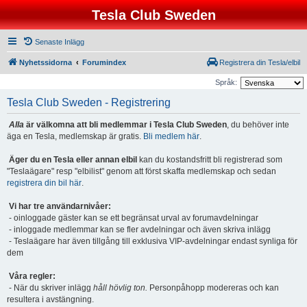
Tesla Club Sweden
Senaste Inlägg
Nyhetssidorna
Forumindex
Registrera din Tesla/elbil
Språk:
Tesla Club Sweden - Registrering
Alla
är välkomna att bli medlemmar i Tesla Club Sweden
, du behöver inte
äga en Tesla, medlemskap är gratis.
Bli medlem här
.
Äger du en Tesla eller annan elbil
kan du kostandsfritt bli registrerad som
"Teslaägare" resp "elbilist" genom att först skaffa medlemskap och sedan
registrera din bil här
.
Vi har tre användarnivåer:
- oinloggade gäster kan se ett begränsat urval av forumavdelningar
- inloggade medlemmar kan se fler avdelningar och även skriva inlägg
- Teslaägare har även tillgång till exklusiva VIP-avdelningar endast synliga för
dem
Våra regler:
- När du skriver inlägg
håll hövlig ton.
Personpåhopp modereras och kan
resultera i avstängning.