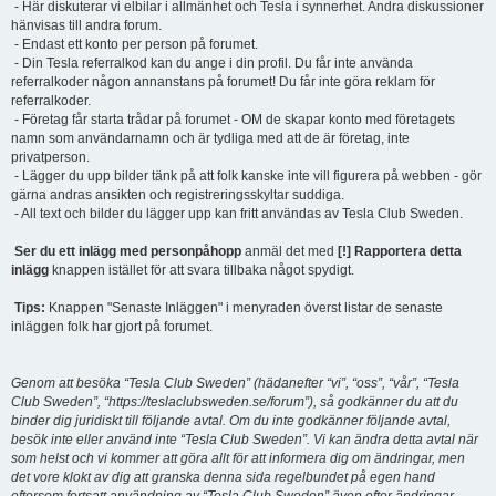
- Här diskuterar vi elbilar i allmänhet och Tesla i synnerhet. Andra diskussioner
hänvisas till andra forum.
- Endast ett konto per person på forumet.
- Din Tesla referralkod kan du ange i din profil. Du får inte använda
referralkoder någon annanstans på forumet! Du får inte göra reklam för
referralkoder.
- Företag får starta trådar på forumet - OM de skapar konto med företagets
namn som användarnamn och är tydliga med att de är företag, inte
privatperson.
- Lägger du upp bilder tänk på att folk kanske inte vill figurera på webben - gör
gärna andras ansikten och registreringsskyltar suddiga.
- All text och bilder du lägger upp kan fritt användas av Tesla Club Sweden.
Ser du ett inlägg med personpåhopp
anmäl det med
[!] Rapportera detta
inlägg
knappen istället för att svara tillbaka något spydigt.
Tips:
Knappen "Senaste Inläggen" i menyraden överst listar de senaste
inläggen folk har gjort på forumet.
Genom att besöka “Tesla Club Sweden” (hädanefter “vi”, “oss”, “vår”, “Tesla
Club Sweden”, “https://teslaclubsweden.se/forum”), så godkänner du att du
binder dig juridiskt till följande avtal. Om du inte godkänner följande avtal,
besök inte eller använd inte “Tesla Club Sweden”. Vi kan ändra detta avtal när
som helst och vi kommer att göra allt för att informera dig om ändringar, men
det vore klokt av dig att granska denna sida regelbundet på egen hand