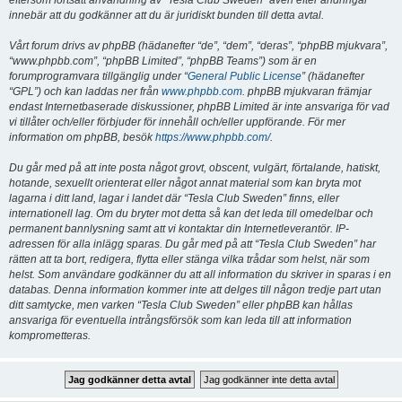
eftersom fortsatt användning av “Tesla Club Sweden” även efter ändringar
innebär att du godkänner att du är juridiskt bunden till detta avtal.
Vårt forum drivs av phpBB (hädanefter “de”, “dem”, “deras”, “phpBB mjukvara”,
“www.phpbb.com”, “phpBB Limited”, “phpBB Teams”) som är en
forumprogramvara tillgänglig under “
General Public License
” (hädanefter
“GPL”) och kan laddas ner från
www.phpbb.com
. phpBB mjukvaran främjar
endast Internetbaserade diskussioner, phpBB Limited är inte ansvariga för vad
vi tillåter och/eller förbjuder för innehåll och/eller uppförande. För mer
information om phpBB, besök
https://www.phpbb.com/
.
Du går med på att inte posta något grovt, obscent, vulgärt, förtalande, hatiskt,
hotande, sexuellt orienterat eller något annat material som kan bryta mot
lagarna i ditt land, lagar i landet där “Tesla Club Sweden” finns, eller
internationell lag. Om du bryter mot detta så kan det leda till omedelbar och
permanent bannlysning samt att vi kontaktar din Internetleverantör. IP-
adressen för alla inlägg sparas. Du går med på att “Tesla Club Sweden” har
rätten att ta bort, redigera, flytta eller stänga vilka trådar som helst, när som
helst. Som användare godkänner du att all information du skriver in sparas i en
databas. Denna information kommer inte att delges till någon tredje part utan
ditt samtycke, men varken “Tesla Club Sweden” eller phpBB kan hållas
ansvariga för eventuella intrångsförsök som kan leda till att information
komprometteras.