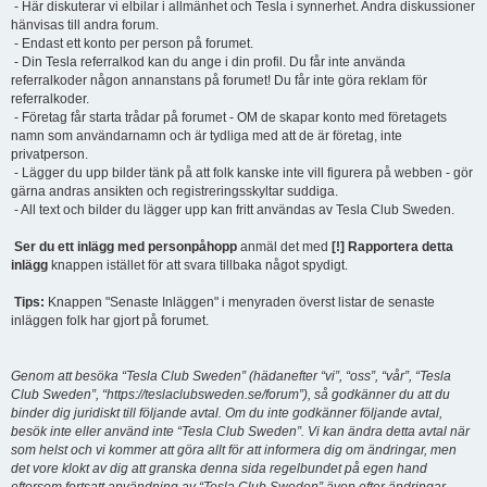
- Här diskuterar vi elbilar i allmänhet och Tesla i synnerhet. Andra diskussioner
hänvisas till andra forum.
- Endast ett konto per person på forumet.
- Din Tesla referralkod kan du ange i din profil. Du får inte använda
referralkoder någon annanstans på forumet! Du får inte göra reklam för
referralkoder.
- Företag får starta trådar på forumet - OM de skapar konto med företagets
namn som användarnamn och är tydliga med att de är företag, inte
privatperson.
- Lägger du upp bilder tänk på att folk kanske inte vill figurera på webben - gör
gärna andras ansikten och registreringsskyltar suddiga.
- All text och bilder du lägger upp kan fritt användas av Tesla Club Sweden.
Ser du ett inlägg med personpåhopp
anmäl det med
[!] Rapportera detta
inlägg
knappen istället för att svara tillbaka något spydigt.
Tips:
Knappen "Senaste Inläggen" i menyraden överst listar de senaste
inläggen folk har gjort på forumet.
Genom att besöka “Tesla Club Sweden” (hädanefter “vi”, “oss”, “vår”, “Tesla
Club Sweden”, “https://teslaclubsweden.se/forum”), så godkänner du att du
binder dig juridiskt till följande avtal. Om du inte godkänner följande avtal,
besök inte eller använd inte “Tesla Club Sweden”. Vi kan ändra detta avtal när
som helst och vi kommer att göra allt för att informera dig om ändringar, men
det vore klokt av dig att granska denna sida regelbundet på egen hand