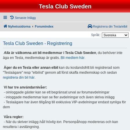
Tesla Club Sweden
Senaste Inlägg
Nyhetssidorna
Forumindex
Registrera din Tesla/elbil
Språk:
Tesla Club Sweden - Registrering
Alla
är välkomna att bli medlemmar i Tesla Club Sweden
, du behöver inte
äga en Tesla, medlemskap är gratis.
Bli medlem här
.
Äger du en Tesla eller annan elbil
kan du kostandsfritt bli registrerad som
"Teslaägare" resp "elbilist" genom att först skaffa medlemskap och sedan
registrera din bil här
.
Vi har tre användarnivåer:
- oinloggade gäster kan se ett begränsat urval av forumavdelningar
- inloggade medlemmar kan se fler avdelningar och även skriva inlägg
- Teslaägare har även tillgång till exklusiva VIP-avdelningar endast synliga för
dem
Våra regler:
- När du skriver inlägg
håll hövlig ton.
Personpåhopp modereras och kan
resultera i avstängning.