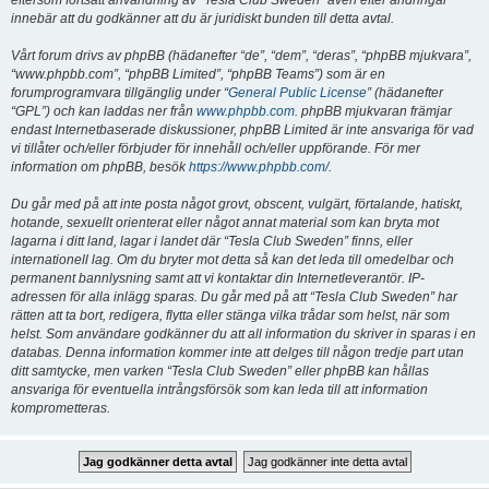
eftersom fortsatt användning av “Tesla Club Sweden” även efter ändringar
innebär att du godkänner att du är juridiskt bunden till detta avtal.
Vårt forum drivs av phpBB (hädanefter “de”, “dem”, “deras”, “phpBB mjukvara”,
“www.phpbb.com”, “phpBB Limited”, “phpBB Teams”) som är en
forumprogramvara tillgänglig under “
General Public License
” (hädanefter
“GPL”) och kan laddas ner från
www.phpbb.com
. phpBB mjukvaran främjar
endast Internetbaserade diskussioner, phpBB Limited är inte ansvariga för vad
vi tillåter och/eller förbjuder för innehåll och/eller uppförande. För mer
information om phpBB, besök
https://www.phpbb.com/
.
Du går med på att inte posta något grovt, obscent, vulgärt, förtalande, hatiskt,
hotande, sexuellt orienterat eller något annat material som kan bryta mot
lagarna i ditt land, lagar i landet där “Tesla Club Sweden” finns, eller
internationell lag. Om du bryter mot detta så kan det leda till omedelbar och
permanent bannlysning samt att vi kontaktar din Internetleverantör. IP-
adressen för alla inlägg sparas. Du går med på att “Tesla Club Sweden” har
rätten att ta bort, redigera, flytta eller stänga vilka trådar som helst, när som
helst. Som användare godkänner du att all information du skriver in sparas i en
databas. Denna information kommer inte att delges till någon tredje part utan
ditt samtycke, men varken “Tesla Club Sweden” eller phpBB kan hållas
ansvariga för eventuella intrångsförsök som kan leda till att information
komprometteras.