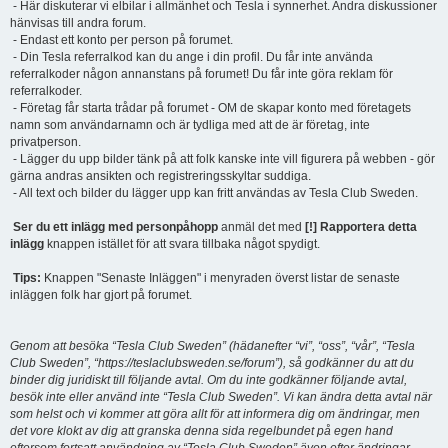
- Här diskuterar vi elbilar i allmänhet och Tesla i synnerhet. Andra diskussioner
hänvisas till andra forum.
- Endast ett konto per person på forumet.
- Din Tesla referralkod kan du ange i din profil. Du får inte använda
referralkoder någon annanstans på forumet! Du får inte göra reklam för
referralkoder.
- Företag får starta trådar på forumet - OM de skapar konto med företagets
namn som användarnamn och är tydliga med att de är företag, inte
privatperson.
- Lägger du upp bilder tänk på att folk kanske inte vill figurera på webben - gör
gärna andras ansikten och registreringsskyltar suddiga.
- All text och bilder du lägger upp kan fritt användas av Tesla Club Sweden.
Ser du ett inlägg med personpåhopp
anmäl det med
[!] Rapportera detta
inlägg
knappen istället för att svara tillbaka något spydigt.
Tips:
Knappen "Senaste Inläggen" i menyraden överst listar de senaste
inläggen folk har gjort på forumet.
Genom att besöka “Tesla Club Sweden” (hädanefter “vi”, “oss”, “vår”, “Tesla
Club Sweden”, “https://teslaclubsweden.se/forum”), så godkänner du att du
binder dig juridiskt till följande avtal. Om du inte godkänner följande avtal,
besök inte eller använd inte “Tesla Club Sweden”. Vi kan ändra detta avtal när
som helst och vi kommer att göra allt för att informera dig om ändringar, men
det vore klokt av dig att granska denna sida regelbundet på egen hand