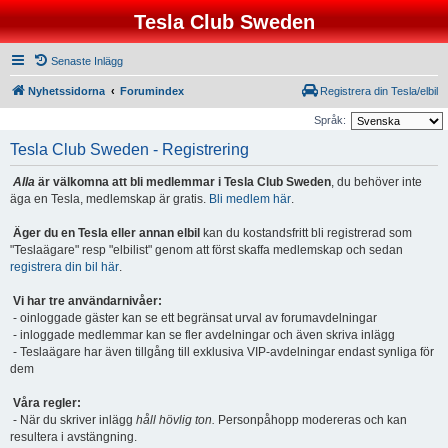
Tesla Club Sweden
Senaste Inlägg
Nyhetssidorna
Forumindex
Registrera din Tesla/elbil
Språk:
Tesla Club Sweden - Registrering
Alla
är välkomna att bli medlemmar i Tesla Club Sweden
, du behöver inte
äga en Tesla, medlemskap är gratis.
Bli medlem här
.
Äger du en Tesla eller annan elbil
kan du kostandsfritt bli registrerad som
"Teslaägare" resp "elbilist" genom att först skaffa medlemskap och sedan
registrera din bil här
.
Vi har tre användarnivåer:
- oinloggade gäster kan se ett begränsat urval av forumavdelningar
- inloggade medlemmar kan se fler avdelningar och även skriva inlägg
- Teslaägare har även tillgång till exklusiva VIP-avdelningar endast synliga för
dem
Våra regler:
- När du skriver inlägg
håll hövlig ton.
Personpåhopp modereras och kan
resultera i avstängning.