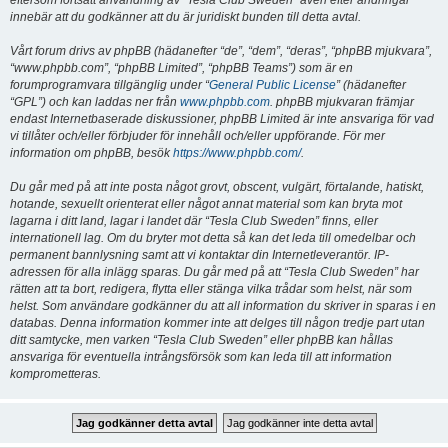
eftersom fortsatt användning av “Tesla Club Sweden” även efter ändringar
innebär att du godkänner att du är juridiskt bunden till detta avtal.
Vårt forum drivs av phpBB (hädanefter “de”, “dem”, “deras”, “phpBB mjukvara”,
“www.phpbb.com”, “phpBB Limited”, “phpBB Teams”) som är en
forumprogramvara tillgänglig under “
General Public License
” (hädanefter
“GPL”) och kan laddas ner från
www.phpbb.com
. phpBB mjukvaran främjar
endast Internetbaserade diskussioner, phpBB Limited är inte ansvariga för vad
vi tillåter och/eller förbjuder för innehåll och/eller uppförande. För mer
information om phpBB, besök
https://www.phpbb.com/
.
Du går med på att inte posta något grovt, obscent, vulgärt, förtalande, hatiskt,
hotande, sexuellt orienterat eller något annat material som kan bryta mot
lagarna i ditt land, lagar i landet där “Tesla Club Sweden” finns, eller
internationell lag. Om du bryter mot detta så kan det leda till omedelbar och
permanent bannlysning samt att vi kontaktar din Internetleverantör. IP-
adressen för alla inlägg sparas. Du går med på att “Tesla Club Sweden” har
rätten att ta bort, redigera, flytta eller stänga vilka trådar som helst, när som
helst. Som användare godkänner du att all information du skriver in sparas i en
databas. Denna information kommer inte att delges till någon tredje part utan
ditt samtycke, men varken “Tesla Club Sweden” eller phpBB kan hållas
ansvariga för eventuella intrångsförsök som kan leda till att information
komprometteras.