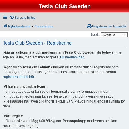
Tesla Club Sweden
Senaste Inlägg
Nyhetssidorna
Forumindex
Registrera din Tesla/elbil
Språk:
Tesla Club Sweden - Registrering
Alla
är välkomna att bli medlemmar i Tesla Club Sweden
, du behöver inte
äga en Tesla, medlemskap är gratis.
Bli medlem här
.
Äger du en Tesla eller annan elbil
kan du kostandsfritt bli registrerad som
"Teslaägare" resp "elbilist" genom att först skaffa medlemskap och sedan
registrera din bil här
.
Vi har tre användarnivåer:
- oinloggade gäster kan se ett begränsat urval av forumavdelningar
- inloggade medlemmar kan se fler avdelningar och även skriva inlägg
- Teslaägare har även tillgång till exklusiva VIP-avdelningar endast synliga för
dem
Våra regler:
- När du skriver inlägg
håll hövlig ton.
Personpåhopp modereras och kan
resultera i avstängning.