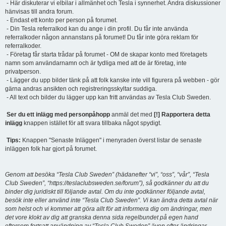
- Här diskuterar vi elbilar i allmänhet och Tesla i synnerhet. Andra diskussioner
hänvisas till andra forum.
- Endast ett konto per person på forumet.
- Din Tesla referralkod kan du ange i din profil. Du får inte använda
referralkoder någon annanstans på forumet! Du får inte göra reklam för
referralkoder.
- Företag får starta trådar på forumet - OM de skapar konto med företagets
namn som användarnamn och är tydliga med att de är företag, inte
privatperson.
- Lägger du upp bilder tänk på att folk kanske inte vill figurera på webben - gör
gärna andras ansikten och registreringsskyltar suddiga.
- All text och bilder du lägger upp kan fritt användas av Tesla Club Sweden.
Ser du ett inlägg med personpåhopp
anmäl det med
[!] Rapportera detta
inlägg
knappen istället för att svara tillbaka något spydigt.
Tips:
Knappen "Senaste Inläggen" i menyraden överst listar de senaste
inläggen folk har gjort på forumet.
Genom att besöka “Tesla Club Sweden” (hädanefter “vi”, “oss”, “vår”, “Tesla
Club Sweden”, “https://teslaclubsweden.se/forum”), så godkänner du att du
binder dig juridiskt till följande avtal. Om du inte godkänner följande avtal,
besök inte eller använd inte “Tesla Club Sweden”. Vi kan ändra detta avtal när
som helst och vi kommer att göra allt för att informera dig om ändringar, men
det vore klokt av dig att granska denna sida regelbundet på egen hand