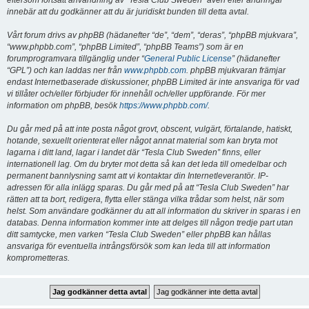
eftersom fortsatt användning av “Tesla Club Sweden” även efter ändringar
innebär att du godkänner att du är juridiskt bunden till detta avtal.
Vårt forum drivs av phpBB (hädanefter “de”, “dem”, “deras”, “phpBB mjukvara”,
“www.phpbb.com”, “phpBB Limited”, “phpBB Teams”) som är en
forumprogramvara tillgänglig under “
General Public License
” (hädanefter
“GPL”) och kan laddas ner från
www.phpbb.com
. phpBB mjukvaran främjar
endast Internetbaserade diskussioner, phpBB Limited är inte ansvariga för vad
vi tillåter och/eller förbjuder för innehåll och/eller uppförande. För mer
information om phpBB, besök
https://www.phpbb.com/
.
Du går med på att inte posta något grovt, obscent, vulgärt, förtalande, hatiskt,
hotande, sexuellt orienterat eller något annat material som kan bryta mot
lagarna i ditt land, lagar i landet där “Tesla Club Sweden” finns, eller
internationell lag. Om du bryter mot detta så kan det leda till omedelbar och
permanent bannlysning samt att vi kontaktar din Internetleverantör. IP-
adressen för alla inlägg sparas. Du går med på att “Tesla Club Sweden” har
rätten att ta bort, redigera, flytta eller stänga vilka trådar som helst, när som
helst. Som användare godkänner du att all information du skriver in sparas i en
databas. Denna information kommer inte att delges till någon tredje part utan
ditt samtycke, men varken “Tesla Club Sweden” eller phpBB kan hållas
ansvariga för eventuella intrångsförsök som kan leda till att information
komprometteras.