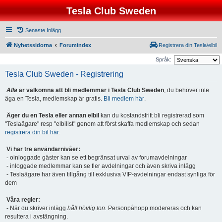
Tesla Club Sweden
Senaste Inlägg
Nyhetssidorna
Forumindex
Registrera din Tesla/elbil
Språk:
Tesla Club Sweden - Registrering
Alla
är välkomna att bli medlemmar i Tesla Club Sweden
, du behöver inte
äga en Tesla, medlemskap är gratis.
Bli medlem här
.
Äger du en Tesla eller annan elbil
kan du kostandsfritt bli registrerad som
"Teslaägare" resp "elbilist" genom att först skaffa medlemskap och sedan
registrera din bil här
.
Vi har tre användarnivåer:
- oinloggade gäster kan se ett begränsat urval av forumavdelningar
- inloggade medlemmar kan se fler avdelningar och även skriva inlägg
- Teslaägare har även tillgång till exklusiva VIP-avdelningar endast synliga för
dem
Våra regler:
- När du skriver inlägg
håll hövlig ton.
Personpåhopp modereras och kan
resultera i avstängning.