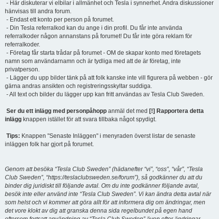
- Här diskuterar vi elbilar i allmänhet och Tesla i synnerhet. Andra diskussioner
hänvisas till andra forum.
- Endast ett konto per person på forumet.
- Din Tesla referralkod kan du ange i din profil. Du får inte använda
referralkoder någon annanstans på forumet! Du får inte göra reklam för
referralkoder.
- Företag får starta trådar på forumet - OM de skapar konto med företagets
namn som användarnamn och är tydliga med att de är företag, inte
privatperson.
- Lägger du upp bilder tänk på att folk kanske inte vill figurera på webben - gör
gärna andras ansikten och registreringsskyltar suddiga.
- All text och bilder du lägger upp kan fritt användas av Tesla Club Sweden.
Ser du ett inlägg med personpåhopp
anmäl det med
[!] Rapportera detta
inlägg
knappen istället för att svara tillbaka något spydigt.
Tips:
Knappen "Senaste Inläggen" i menyraden överst listar de senaste
inläggen folk har gjort på forumet.
Genom att besöka “Tesla Club Sweden” (hädanefter “vi”, “oss”, “vår”, “Tesla
Club Sweden”, “https://teslaclubsweden.se/forum”), så godkänner du att du
binder dig juridiskt till följande avtal. Om du inte godkänner följande avtal,
besök inte eller använd inte “Tesla Club Sweden”. Vi kan ändra detta avtal när
som helst och vi kommer att göra allt för att informera dig om ändringar, men
det vore klokt av dig att granska denna sida regelbundet på egen hand