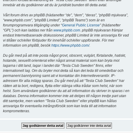
eftersom fortsatt användning av “Tesla Club Sweden” även efter ändringar
innebär att du godkänner att du är juridiskt bunden till detta avtal.
Vårt forum drivs av phpBB (hädanefter “de”, “dem”, “deras”, “phpBB mjukvara”,
“www.phpbb.com”, “phpBB Limited”, “phpBB Teams”) som är en
forumprogramvara tillgänglig under “
General Public License
” (hädanefter
“GPL”) och kan laddas ner från
www.phpbb.com
. phpBB mjukvaran främjar
endast Internetbaserade diskussioner, phpBB Limited är inte ansvariga för vad
vi tillåter och/eller förbjuder för innehåll och/eller uppförande. För mer
information om phpBB, besök
https://www.phpbb.com/
.
Du går med på att inte posta något grovt, obscent, vulgärt, förtalande, hatiskt,
hotande, sexuellt orienterat eller något annat material som kan bryta mot
lagarna i ditt land, lagar i landet där “Tesla Club Sweden” finns, eller
internationell lag. Om du bryter mot detta så kan det leda till omedelbar och
permanent bannlysning samt att vi kontaktar din Internetleverantör. IP-
adressen för alla inlägg sparas. Du går med på att “Tesla Club Sweden” har
rätten att ta bort, redigera, flytta eller stänga vilka trådar som helst, när som
helst. Som användare godkänner du att all information du skriver in sparas i en
databas. Denna information kommer inte att delges till någon tredje part utan
ditt samtycke, men varken “Tesla Club Sweden” eller phpBB kan hållas
ansvariga för eventuella intrångsförsök som kan leda till att information
komprometteras.