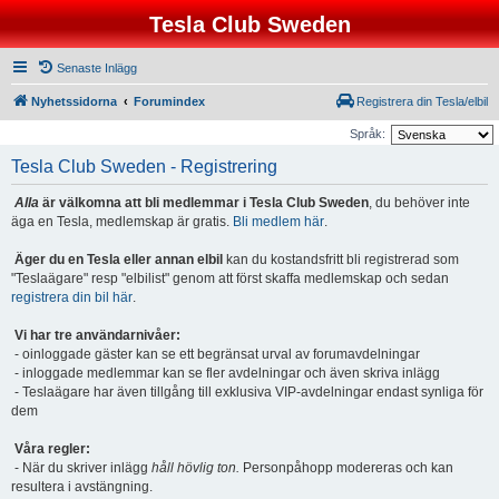
Tesla Club Sweden
Senaste Inlägg
Nyhetssidorna
Forumindex
Registrera din Tesla/elbil
Språk:
Tesla Club Sweden - Registrering
Alla
är välkomna att bli medlemmar i Tesla Club Sweden
, du behöver inte
äga en Tesla, medlemskap är gratis.
Bli medlem här
.
Äger du en Tesla eller annan elbil
kan du kostandsfritt bli registrerad som
"Teslaägare" resp "elbilist" genom att först skaffa medlemskap och sedan
registrera din bil här
.
Vi har tre användarnivåer:
- oinloggade gäster kan se ett begränsat urval av forumavdelningar
- inloggade medlemmar kan se fler avdelningar och även skriva inlägg
- Teslaägare har även tillgång till exklusiva VIP-avdelningar endast synliga för
dem
Våra regler:
- När du skriver inlägg
håll hövlig ton.
Personpåhopp modereras och kan
resultera i avstängning.