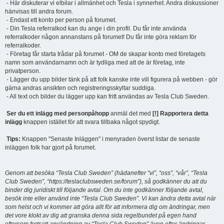
- Här diskuterar vi elbilar i allmänhet och Tesla i synnerhet. Andra diskussioner
hänvisas till andra forum.
- Endast ett konto per person på forumet.
- Din Tesla referralkod kan du ange i din profil. Du får inte använda
referralkoder någon annanstans på forumet! Du får inte göra reklam för
referralkoder.
- Företag får starta trådar på forumet - OM de skapar konto med företagets
namn som användarnamn och är tydliga med att de är företag, inte
privatperson.
- Lägger du upp bilder tänk på att folk kanske inte vill figurera på webben - gör
gärna andras ansikten och registreringsskyltar suddiga.
- All text och bilder du lägger upp kan fritt användas av Tesla Club Sweden.
Ser du ett inlägg med personpåhopp
anmäl det med
[!] Rapportera detta
inlägg
knappen istället för att svara tillbaka något spydigt.
Tips:
Knappen "Senaste Inläggen" i menyraden överst listar de senaste
inläggen folk har gjort på forumet.
Genom att besöka “Tesla Club Sweden” (hädanefter “vi”, “oss”, “vår”, “Tesla
Club Sweden”, “https://teslaclubsweden.se/forum”), så godkänner du att du
binder dig juridiskt till följande avtal. Om du inte godkänner följande avtal,
besök inte eller använd inte “Tesla Club Sweden”. Vi kan ändra detta avtal när
som helst och vi kommer att göra allt för att informera dig om ändringar, men
det vore klokt av dig att granska denna sida regelbundet på egen hand