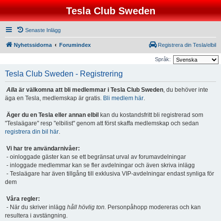
Tesla Club Sweden
Senaste Inlägg
Nyhetssidorna
Forumindex
Registrera din Tesla/elbil
Språk:
Tesla Club Sweden - Registrering
Alla
är välkomna att bli medlemmar i Tesla Club Sweden
, du behöver inte
äga en Tesla, medlemskap är gratis.
Bli medlem här
.
Äger du en Tesla eller annan elbil
kan du kostandsfritt bli registrerad som
"Teslaägare" resp "elbilist" genom att först skaffa medlemskap och sedan
registrera din bil här
.
Vi har tre användarnivåer:
- oinloggade gäster kan se ett begränsat urval av forumavdelningar
- inloggade medlemmar kan se fler avdelningar och även skriva inlägg
- Teslaägare har även tillgång till exklusiva VIP-avdelningar endast synliga för
dem
Våra regler:
- När du skriver inlägg
håll hövlig ton.
Personpåhopp modereras och kan
resultera i avstängning.