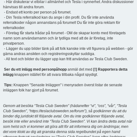
- Här diskuterar vi elbilar i allmänhet och Tesla i synnerhet. Andra diskussioner
hänvisas till andra forum.
- Endast ett konto per person på forumet.
- Din Tesla referralkod kan du ange i din profil. Du får inte använda
referralkoder någon annanstans på forumet! Du får inte göra reklam för
referralkoder.
- Företag får starta trådar på forumet - OM de skapar konto med företagets
namn som användarnamn och är tydliga med att de är företag, inte
privatperson.
- Lägger du upp bilder tänk på att folk kanske inte vill figurera på webben - gör
gärna andras ansikten och registreringsskyltar suddiga.
- All text och bilder du lägger upp kan fritt användas av Tesla Club Sweden.
Ser du ett inlägg med personpåhopp
anmäl det med
[!] Rapportera detta
inlägg
knappen istället för att svara tillbaka något spydigt.
Tips:
Knappen "Senaste Inläggen" i menyraden överst listar de senaste
inläggen folk har gjort på forumet.
Genom att besöka “Tesla Club Sweden” (hädanefter “vi”, “oss”, “vår”, “Tesla
Club Sweden”, “https://teslaclubsweden.se/forum”), så godkänner du att du
binder dig juridiskt till följande avtal. Om du inte godkänner följande avtal,
besök inte eller använd inte “Tesla Club Sweden”. Vi kan ändra detta avtal när
som helst och vi kommer att göra allt för att informera dig om ändringar, men
det vore klokt av dig att granska denna sida regelbundet på egen hand