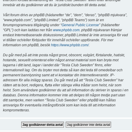
eftersom fortsatt användning av “Tesla Club Sweden” även efter ändringar
innebär att du godkänner att du är juridiskt bunden till detta avtal.
Vårt forum drivs av phpBB (hädanefter “de”, “dem”, “deras”, “phpBB mjukvara”,
“www.phpbb.com”, “phpBB Limited”, “phpBB Teams”) som är en
forumprogramvara tillgänglig under “
General Public License
” (hädanefter
“GPL”) och kan laddas ner från
www.phpbb.com
. phpBB mjukvaran främjar
endast Internetbaserade diskussioner, phpBB Limited är inte ansvariga för vad
vi tillåter och/eller förbjuder för innehåll och/eller uppförande. För mer
information om phpBB, besök
https://www.phpbb.com/
.
Du går med på att inte posta något grovt, obscent, vulgärt, förtalande, hatiskt,
hotande, sexuellt orienterat eller något annat material som kan bryta mot
lagarna i ditt land, lagar i landet där “Tesla Club Sweden” finns, eller
internationell lag. Om du bryter mot detta så kan det leda till omedelbar och
permanent bannlysning samt att vi kontaktar din Internetleverantör. IP-
adressen för alla inlägg sparas. Du går med på att “Tesla Club Sweden” har
rätten att ta bort, redigera, flytta eller stänga vilka trådar som helst, när som
helst. Som användare godkänner du att all information du skriver in sparas i en
databas. Denna information kommer inte att delges till någon tredje part utan
ditt samtycke, men varken “Tesla Club Sweden” eller phpBB kan hållas
ansvariga för eventuella intrångsförsök som kan leda till att information
komprometteras.