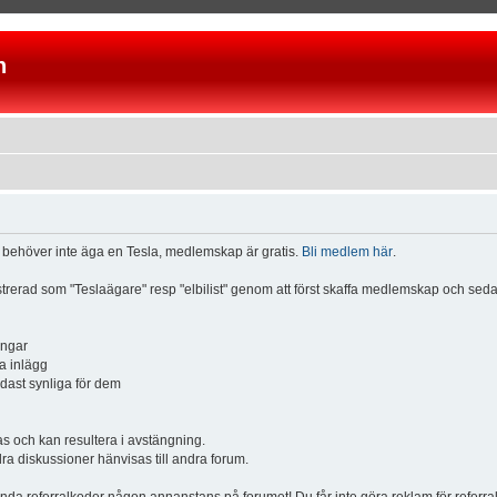
n
u behöver inte äga en Tesla, medlemskap är gratis.
Bli medlem här
.
istrerad som "Teslaägare" resp "elbilist" genom att först skaffa medlemskap och se
ingar
a inlägg
ndast synliga för dem
och kan resultera i avstängning.
dra diskussioner hänvisas till andra forum.