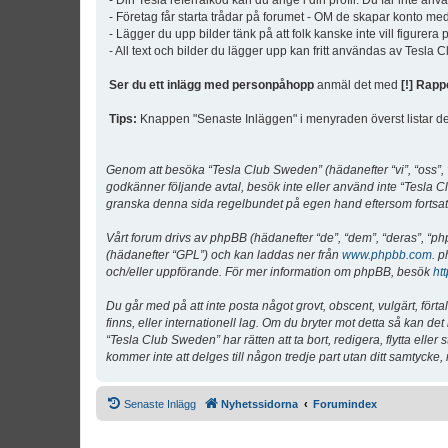
- Din Tesla referralkod kan du ange i din profil. Du får inte an
- Företag får starta trådar på forumet - OM de skapar konto me
- Lägger du upp bilder tänk på att folk kanske inte vill figurer
- All text och bilder du lägger upp kan fritt användas av Tesla
Ser du ett inlägg med personpåhopp
anmäl det med
[!] Rapp
Tips:
Knappen "Senaste Inläggen" i menyraden överst listar de 
Genom att besöka “Tesla Club Sweden” (hädanefter “vi”, “oss”, “v
godkänner följande avtal, besök inte eller använd inte “Tesla Cl
granska denna sida regelbundet på egen hand eftersom fortsatt 
Vårt forum drivs av phpBB (hädanefter “de”, “dem”, “deras”, 
(hädanefter “GPL”) och kan laddas ner från
www.phpbb.com
. p
och/eller uppförande. För mer information om phpBB, besök
ht
Du går med på att inte posta något grovt, obscent, vulgärt, förta
finns, eller internationell lag. Om du bryter mot detta så kan d
“Tesla Club Sweden” har rätten att ta bort, redigera, flytta ell
kommer inte att delges till någon tredje part utan ditt samtyck
Senaste Inlägg
Nyhetssidorna
Forumindex