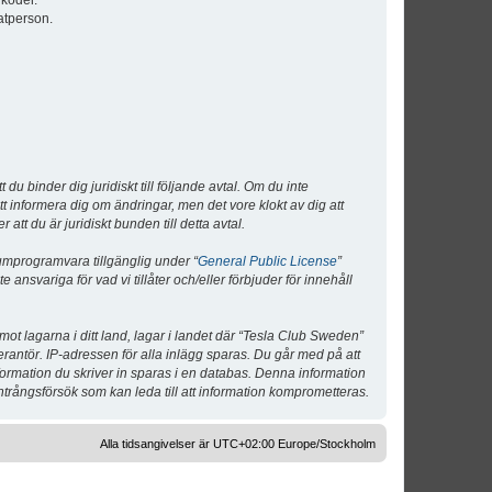
lkoder.
atperson.
 binder dig juridiskt till följande avtal. Om du inte
tt informera dig om ändringar, men det vore klokt av dig att
 du är juridiskt bunden till detta avtal.
umprogramvara tillgänglig under “
General Public License
”
nsvariga för vad vi tillåter och/eller förbjuder för innehåll
 mot lagarna i ditt land, lagar i landet där “Tesla Club Sweden”
verantör. IP-adressen för alla inlägg sparas. Du går med på att
nformation du skriver in sparas i en databas. Denna information
ntrångsförsök som kan leda till att information komprometteras.
Alla tidsangivelser är UTC+02:00 Europe/Stockholm