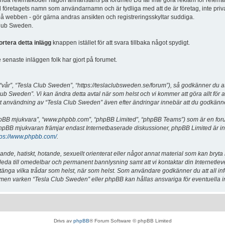
vända referralkoder någon annanstans på forumet! Du får inte göra reklam för referra
d företagets namn som användarnamn och är tydliga med att de är företag, inte priv
a på webben - gör gärna andras ansikten och registreringsskyltar suddiga.
 Club Sweden.
ortera detta inlägg
knappen istället för att svara tillbaka något spydigt.
senaste inläggen folk har gjort på forumet.
år”, “Tesla Club Sweden”, “https://teslaclubsweden.se/forum”), så godkänner du att du
ub Sweden”. Vi kan ändra detta avtal när som helst och vi kommer att göra allt för a
användning av “Tesla Club Sweden” även efter ändringar innebär att du godkänner att
“phpBB mjukvara”, “www.phpbb.com”, “phpBB Limited”, “phpBB Teams”) som är en for
hpBB mjukvaran främjar endast Internetbaserade diskussioner, phpBB Limited är inte a
tps://www.phpbb.com/
.
lande, hatiskt, hotande, sexuellt orienterat eller något annat material som kan bryta
et leda till omedelbar och permanent bannlysning samt att vi kontaktar din Internetle
er stänga vilka trådar som helst, när som helst. Som användare godkänner du att all i
e, men varken “Tesla Club Sweden” eller phpBB kan hållas ansvariga för eventuella i
Drivs av
phpBB
® Forum Software © phpBB Limited