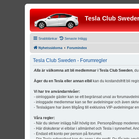
Tesla Club Swede
Snabblänkar
Senaste Inlägg
Nyhetssidorna
Forumindex
Tesla Club Sweden - Forumregler
Alla
är välkomna att bli medlemmar i Tesla Club Sweden
, d
Äger du en Tesla eller annan elbil
kan du kostandsfritt bli reg
Vi har tre användarnivåer:
- oinloggade gäster kan se ett begränsat urval av forumavdeln
- inloggade medlemmar kan se fler avdelningar och även skriv
- Teslaägare har även tillgång till exklusiva VIP-avdelningar e
Våra regler:
- När du skriver inlägg
håll hövlig ton.
Personpåhopp modereras 
- Här diskuterar vi elbilar i allmänhet och Tesla i synnerhet. An
- Endast ett konto per person på forumet.