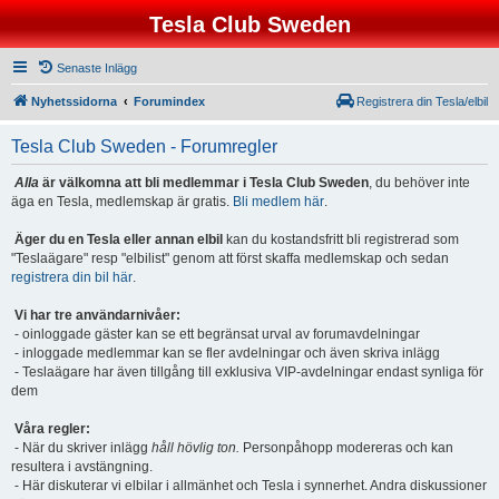
Tesla Club Sweden
Senaste Inlägg
Nyhetssidorna
Forumindex
Registrera din Tesla/elbil
Tesla Club Sweden - Forumregler
Alla
är välkomna att bli medlemmar i Tesla Club Sweden
, du behöver inte
äga en Tesla, medlemskap är gratis.
Bli medlem här
.
Äger du en Tesla eller annan elbil
kan du kostandsfritt bli registrerad som
"Teslaägare" resp "elbilist" genom att först skaffa medlemskap och sedan
registrera din bil här
.
Vi har tre användarnivåer:
- oinloggade gäster kan se ett begränsat urval av forumavdelningar
- inloggade medlemmar kan se fler avdelningar och även skriva inlägg
- Teslaägare har även tillgång till exklusiva VIP-avdelningar endast synliga för
dem
Våra regler:
- När du skriver inlägg
håll hövlig ton.
Personpåhopp modereras och kan
resultera i avstängning.
- Här diskuterar vi elbilar i allmänhet och Tesla i synnerhet. Andra diskussioner