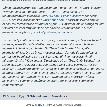
Vårt forum drivs av phpBB (hädanefter “de”, “dem”, “deras”, “phpBB mjukvara”,
“www.phpbb.com”, “phpBB Limited”, “phpBB Teams”) som är en
forumprogramvara tillgänglig under “
General Public License
” (hädanefter
“GPL”) och kan laddas ner från
www.phpbb.com
. phpBB mjukvaran främjar
endast Internetbaserade diskussioner, phpBB Limited är inte ansvariga för vad
vi tillåter och/eller förbjuder för innehåll och/eller uppförande. För mer
information om phpBB, besök
https://www.phpbb.com/
.
Du går med på att inte posta något grovt, obscent, vulgärt, förtalande, hatiskt,
hotande, sexuellt orienterat eller något annat material som kan bryta mot
lagarna i ditt land, lagar i landet där “Tesla Club Sweden” finns, eller
internationell lag. Om du bryter mot detta så kan det leda till omedelbar och
permanent bannlysning samt att vi kontaktar din Internetleverantör. IP-
adressen för alla inlägg sparas. Du går med på att “Tesla Club Sweden” har
rätten att ta bort, redigera, flytta eller stänga vilka trådar som helst, när som
helst. Som användare godkänner du att all information du skriver in sparas i en
databas. Denna information kommer inte att delges till någon tredje part utan
ditt samtycke, men varken “Tesla Club Sweden” eller phpBB kan hållas
ansvariga för eventuella intrångsförsök som kan leda till att information
komprometteras.
Senaste Inlägg
Nyhetssidorna
Forumindex
Drivs av
phpBB
® Forum Software © phpBB Limited