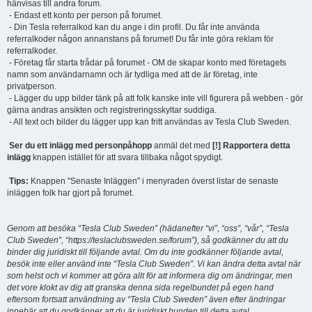
hänvisas till andra forum.
- Endast ett konto per person på forumet.
- Din Tesla referralkod kan du ange i din profil. Du får inte använda
referralkoder någon annanstans på forumet! Du får inte göra reklam för
referralkoder.
- Företag får starta trådar på forumet - OM de skapar konto med företagets
namn som användarnamn och är tydliga med att de är företag, inte
privatperson.
- Lägger du upp bilder tänk på att folk kanske inte vill figurera på webben - gör
gärna andras ansikten och registreringsskyltar suddiga.
- All text och bilder du lägger upp kan fritt användas av Tesla Club Sweden.
Ser du ett inlägg med personpåhopp
anmäl det med
[!] Rapportera detta
inlägg
knappen istället för att svara tillbaka något spydigt.
Tips:
Knappen "Senaste Inläggen" i menyraden överst listar de senaste
inläggen folk har gjort på forumet.
Genom att besöka “Tesla Club Sweden” (hädanefter “vi”, “oss”, “vår”, “Tesla
Club Sweden”, “https://teslaclubsweden.se/forum”), så godkänner du att du
binder dig juridiskt till följande avtal. Om du inte godkänner följande avtal,
besök inte eller använd inte “Tesla Club Sweden”. Vi kan ändra detta avtal när
som helst och vi kommer att göra allt för att informera dig om ändringar, men
det vore klokt av dig att granska denna sida regelbundet på egen hand
eftersom fortsatt användning av “Tesla Club Sweden” även efter ändringar
innebär att du godkänner att du är juridiskt bunden till detta avtal.