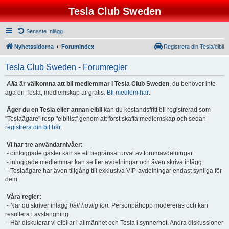
Tesla Club Sweden
Senaste Inlägg
Nyhetssidorna
Forumindex
Registrera din Tesla/elbil
Tesla Club Sweden - Forumregler
Alla
är välkomna att bli medlemmar i Tesla Club Sweden
, du behöver inte
äga en Tesla, medlemskap är gratis.
Bli medlem här
.
Äger du en Tesla eller annan elbil
kan du kostandsfritt bli registrerad som
"Teslaägare" resp "elbilist" genom att först skaffa medlemskap och sedan
registrera din bil här
.
Vi har tre användarnivåer:
- oinloggade gäster kan se ett begränsat urval av forumavdelningar
- inloggade medlemmar kan se fler avdelningar och även skriva inlägg
- Teslaägare har även tillgång till exklusiva VIP-avdelningar endast synliga för
dem
Våra regler:
- När du skriver inlägg
håll hövlig ton.
Personpåhopp modereras och kan
resultera i avstängning.
- Här diskuterar vi elbilar i allmänhet och Tesla i synnerhet. Andra diskussioner