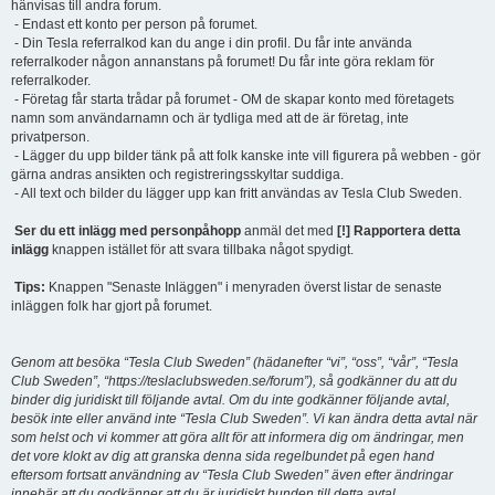
hänvisas till andra forum.
- Endast ett konto per person på forumet.
- Din Tesla referralkod kan du ange i din profil. Du får inte använda
referralkoder någon annanstans på forumet! Du får inte göra reklam för
referralkoder.
- Företag får starta trådar på forumet - OM de skapar konto med företagets
namn som användarnamn och är tydliga med att de är företag, inte
privatperson.
- Lägger du upp bilder tänk på att folk kanske inte vill figurera på webben - gör
gärna andras ansikten och registreringsskyltar suddiga.
- All text och bilder du lägger upp kan fritt användas av Tesla Club Sweden.
Ser du ett inlägg med personpåhopp
anmäl det med
[!] Rapportera detta
inlägg
knappen istället för att svara tillbaka något spydigt.
Tips:
Knappen "Senaste Inläggen" i menyraden överst listar de senaste
inläggen folk har gjort på forumet.
Genom att besöka “Tesla Club Sweden” (hädanefter “vi”, “oss”, “vår”, “Tesla
Club Sweden”, “https://teslaclubsweden.se/forum”), så godkänner du att du
binder dig juridiskt till följande avtal. Om du inte godkänner följande avtal,
besök inte eller använd inte “Tesla Club Sweden”. Vi kan ändra detta avtal när
som helst och vi kommer att göra allt för att informera dig om ändringar, men
det vore klokt av dig att granska denna sida regelbundet på egen hand
eftersom fortsatt användning av “Tesla Club Sweden” även efter ändringar
innebär att du godkänner att du är juridiskt bunden till detta avtal.