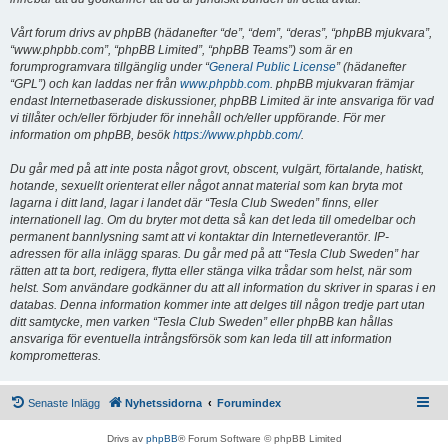
Vårt forum drivs av phpBB (hädanefter “de”, “dem”, “deras”, “phpBB mjukvara”,
“www.phpbb.com”, “phpBB Limited”, “phpBB Teams”) som är en
forumprogramvara tillgänglig under “
General Public License
” (hädanefter
“GPL”) och kan laddas ner från
www.phpbb.com
. phpBB mjukvaran främjar
endast Internetbaserade diskussioner, phpBB Limited är inte ansvariga för vad
vi tillåter och/eller förbjuder för innehåll och/eller uppförande. För mer
information om phpBB, besök
https://www.phpbb.com/
.
Du går med på att inte posta något grovt, obscent, vulgärt, förtalande, hatiskt,
hotande, sexuellt orienterat eller något annat material som kan bryta mot
lagarna i ditt land, lagar i landet där “Tesla Club Sweden” finns, eller
internationell lag. Om du bryter mot detta så kan det leda till omedelbar och
permanent bannlysning samt att vi kontaktar din Internetleverantör. IP-
adressen för alla inlägg sparas. Du går med på att “Tesla Club Sweden” har
rätten att ta bort, redigera, flytta eller stänga vilka trådar som helst, när som
helst. Som användare godkänner du att all information du skriver in sparas i en
databas. Denna information kommer inte att delges till någon tredje part utan
ditt samtycke, men varken “Tesla Club Sweden” eller phpBB kan hållas
ansvariga för eventuella intrångsförsök som kan leda till att information
komprometteras.
Senaste Inlägg
Nyhetssidorna
Forumindex
Drivs av
phpBB
® Forum Software © phpBB Limited