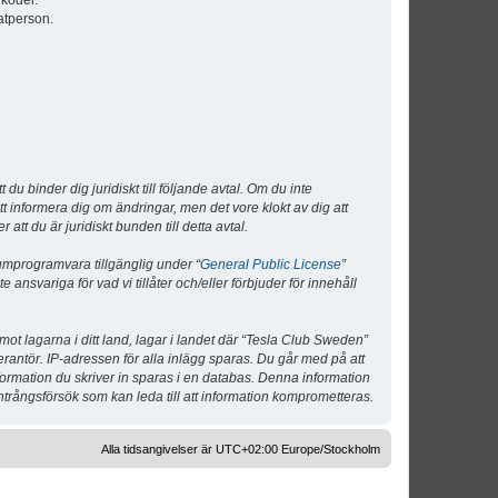
lkoder.
atperson.
 binder dig juridiskt till följande avtal. Om du inte
tt informera dig om ändringar, men det vore klokt av dig att
 du är juridiskt bunden till detta avtal.
umprogramvara tillgänglig under “
General Public License
”
nsvariga för vad vi tillåter och/eller förbjuder för innehåll
 mot lagarna i ditt land, lagar i landet där “Tesla Club Sweden”
verantör. IP-adressen för alla inlägg sparas. Du går med på att
nformation du skriver in sparas i en databas. Denna information
ntrångsförsök som kan leda till att information komprometteras.
Alla tidsangivelser är UTC+02:00 Europe/Stockholm