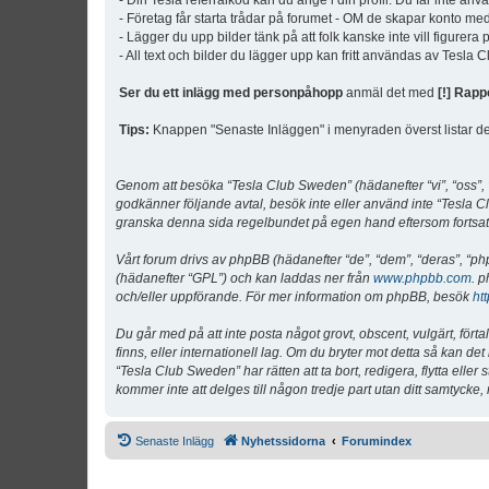
- Din Tesla referralkod kan du ange i din profil. Du får inte an
- Företag får starta trådar på forumet - OM de skapar konto me
- Lägger du upp bilder tänk på att folk kanske inte vill figurer
- All text och bilder du lägger upp kan fritt användas av Tesla
Ser du ett inlägg med personpåhopp
anmäl det med
[!] Rapp
Tips:
Knappen "Senaste Inläggen" i menyraden överst listar de 
Genom att besöka “Tesla Club Sweden” (hädanefter “vi”, “oss”, “v
godkänner följande avtal, besök inte eller använd inte “Tesla Cl
granska denna sida regelbundet på egen hand eftersom fortsatt 
Vårt forum drivs av phpBB (hädanefter “de”, “dem”, “deras”, 
(hädanefter “GPL”) och kan laddas ner från
www.phpbb.com
. p
och/eller uppförande. För mer information om phpBB, besök
ht
Du går med på att inte posta något grovt, obscent, vulgärt, förta
finns, eller internationell lag. Om du bryter mot detta så kan d
“Tesla Club Sweden” har rätten att ta bort, redigera, flytta ell
kommer inte att delges till någon tredje part utan ditt samtyck
Senaste Inlägg
Nyhetssidorna
Forumindex