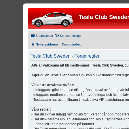
Tesla Club Swede
Snabblänkar
Senaste Inlägg
Nyhetssidorna
Forumindex
Tesla Club Sweden - Forumregler
Alla
är välkomna att bli medlemmar i Tesla Club Sweden
, d
Äger du en Tesla eller annan elbil
kan du kostandsfritt bli reg
Vi har tre användarnivåer:
- oinloggade gäster kan se ett begränsat urval av forumavdeln
- inloggade medlemmar kan se fler avdelningar och även skriv
- Teslaägare har även tillgång till exklusiva VIP-avdelningar e
Våra regler:
- När du skriver inlägg
håll hövlig ton.
Personpåhopp modereras 
- Här diskuterar vi elbilar i allmänhet och Tesla i synnerhet. An
- Endast ett konto per person på forumet.