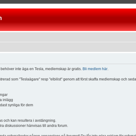
n
u behöver inte äga en Tesla, medlemskap är gratis.
Bli medlem här
.
istrerad som "Teslaägare" resp "elbilist" genom att först skaffa medlemskap och se
ingar
a inlägg
ndast synliga för dem
och kan resultera i avstängning.
dra diskussioner hänvisas till andra forum.