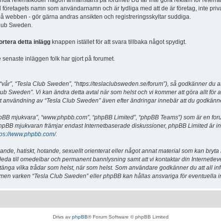
vända referralkoder någon annanstans på forumet! Du får inte göra reklam för referra
d företagets namn som användarnamn och är tydliga med att de är företag, inte priv
a på webben - gör gärna andras ansikten och registreringsskyltar suddiga.
 Club Sweden.
ortera detta inlägg
knappen istället för att svara tillbaka något spydigt.
senaste inläggen folk har gjort på forumet.
år”, “Tesla Club Sweden”, “https://teslaclubsweden.se/forum”), så godkänner du att du
ub Sweden”. Vi kan ändra detta avtal när som helst och vi kommer att göra allt för a
användning av “Tesla Club Sweden” även efter ändringar innebär att du godkänner att
“phpBB mjukvara”, “www.phpbb.com”, “phpBB Limited”, “phpBB Teams”) som är en for
hpBB mjukvaran främjar endast Internetbaserade diskussioner, phpBB Limited är inte a
tps://www.phpbb.com/
.
lande, hatiskt, hotande, sexuellt orienterat eller något annat material som kan bryta
et leda till omedelbar och permanent bannlysning samt att vi kontaktar din Internetle
er stänga vilka trådar som helst, när som helst. Som användare godkänner du att all i
e, men varken “Tesla Club Sweden” eller phpBB kan hållas ansvariga för eventuella i
Drivs av
phpBB
® Forum Software © phpBB Limited