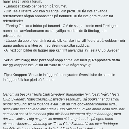
hänvisas till andra forum.
- Endast ett konto per person på forumet.
- Din Tesla referralkod kan du ange i din profil. Du får inte använda
referralkoder någon annanstans på forumet! Du får inte göra reklam för
referralkoder.
- Företag får starta trådar på forumet - OM de skapar konto med företagets
namn som användarnamn och är tydliga med att de är företag, inte
privatperson.
- Lägger du upp bilder tänk på att folk kanske inte vill figurera på webben - gör
gärna andras ansikten och registreringsskyltar suddiga.
- All text och bilder du lägger upp kan fritt användas av Tesla Club Sweden.
Ser du ett inlägg med personpåhopp
anmäl det med
[!] Rapportera detta
inlägg
knappen istället för att svara tillbaka något spydigt.
Tips:
Knappen "Senaste Inläggen" i menyraden överst listar de senaste
inläggen folk har gjort på forumet.
Genom att besöka “Tesla Club Sweden” (hädanefter “vi”, “oss”, “vår”, “Tesla
Club Sweden”, “https://teslaclubsweden.se/forum”), så godkänner du att du
binder dig juridiskt till följande avtal. Om du inte godkänner följande avtal,
besök inte eller använd inte “Tesla Club Sweden”. Vi kan ändra detta avtal när
som helst och vi kommer att göra allt för att informera dig om ändringar, men
det vore klokt av dig att granska denna sida regelbundet på egen hand
eftersom fortsatt användning av “Tesla Club Sweden” även efter ändringar
innebär att du godkänner att du är juridiskt bunden till detta avtal.