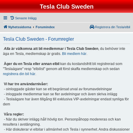
Tesla Club Sweden
Senaste Inlägg
Nyhetssidorna
Forumindex
Registrera din Tesla/elbil
Tesla Club Sweden - Forumregler
Alla
är välkomna att bli medlemmar i Tesla Club Sweden
, du behöver inte
äga en Tesla, medlemskap är gratis.
Bli medlem här
.
Äger du en Tesla eller annan elbil
kan du kostandsfritt bli registrerad som
"Teslaägare" resp "elbilist" genom att först skaffa medlemskap och sedan
registrera din bil här
.
Vi har tre användarnivåer:
- oinloggade gäster kan se ett begränsat urval av forumavdelningar
- inloggade medlemmar kan se fler avdelningar och även skriva inlägg
- Teslaägare har även tillgång till exklusiva VIP-avdelningar endast synliga för
dem
Våra regler:
- När du skriver inlägg
håll hövlig ton.
Personpåhopp modereras och kan
resultera i avstängning.
- Här diskuterar vi elbilar i allmänhet och Tesla i synnerhet. Andra diskussioner