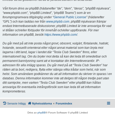
Vårt forum drivs av phpBB (hädanefter “de”, “dem”, “deras”, “phpBB mjukvara”,
“www.phpbb.com”, “phpBB Limited”, “phpBB Teams”) som är en
forumprogramvara tillgänglig under “
General Public License
” (hädanefter
“GPL”) och kan laddas ner från
www.phpbb.com
. phpBB mjukvaran främjar
endast Internetbaserade diskussioner, phpBB Limited är inte ansvariga för vad
vi tillåter och/eller förbjuder för innehåll och/eller uppförande. För mer
information om phpBB, besök
https://www.phpbb.com/
.
Du går med på att inte posta något grovt, obscent, vulgärt, förtalande, hatiskt,
hotande, sexuellt orienterat eller något annat material som kan bryta mot
lagarna i ditt land, lagar i landet där “Tesla Club Sweden” finns, eller
internationell lag. Om du bryter mot detta så kan det leda till omedelbar och
permanent bannlysning samt att vi kontaktar din Internetleverantör. IP-
adressen för alla inlägg sparas. Du går med på att “Tesla Club Sweden” har
rätten att ta bort, redigera, flytta eller stänga vilka trådar som helst, när som
helst. Som användare godkänner du att all information du skriver in sparas i en
databas. Denna information kommer inte att delges till någon tredje part utan
ditt samtycke, men varken “Tesla Club Sweden” eller phpBB kan hållas
ansvariga för eventuella intrångsförsök som kan leda till att information
komprometteras.
Senaste Inlägg
Nyhetssidorna
Forumindex
Drivs av
phpBB
® Forum Software © phpBB Limited